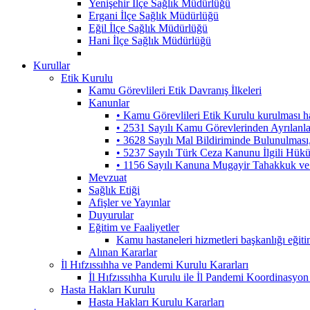
Yenişehir İlçe Sağlık Müdürlüğü
Ergani İlçe Sağlık Müdürlüğü
Eğil İlçe Sağlık Müdürlüğü
Hani İlçe Sağlık Müdürlüğü
Kurullar
Etik Kurulu
Kamu Görevlileri Etik Davranış İlkeleri
Kanunlar
• Kamu Görevlileri Etik Kurulu kurulması 
• 2531 Sayılı Kamu Görevlerinden Ayrılanl
• 3628 Sayılı Mal Bildiriminde Bulunulmas
• 5237 Sayılı Türk Ceza Kanunu İlgili Hük
• 1156 Sayılı Kanuna Mugayir Tahakkuk ve 
Mevzuat
Sağlık Etiği
Afişler ve Yayınlar
Duyurular
Eğitim ve Faaliyetler
Kamu hastaneleri hizmetleri başkanlığı eğiti
Alınan Kararlar
İl Hıfzıssıhha ve Pandemi Kurulu Kararları
İl Hıfzıssıhha Kurulu ile İl Pandemi Koordinasyon
Hasta Hakları Kurulu
Hasta Hakları Kurulu Kararları