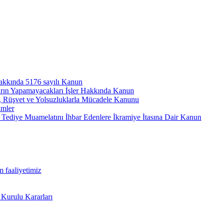
hakkında 5176 sayılı Kanun
arın Yapamayacakları İşler Hakkında Kanun
ı, Rüşvet ve Yolsuzluklarla Mücadele Kanunu
ümler
Tediye Muamelatını İhbar Edenlere İkramiye İtasına Dair Kanun
m faaliyetimiz
 Kurulu Kararları