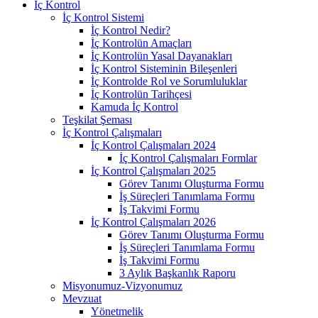
İç Kontrol
İç Kontrol Sistemi
İç Kontrol Nedir?
İç Kontrolün Amaçları
İç Kontrolün Yasal Dayanakları
İç Kontrol Sisteminin Bileşenleri
İç Kontrolde Rol ve Sorumluluklar
İç Kontrolün Tarihçesi
Kamuda İç Kontrol
Teşkilat Şeması
İç Kontrol Çalışmaları
İç Kontrol Çalışmaları 2024
İç Kontrol Çalışmaları Formlar
İç Kontrol Çalışmaları 2025
Görev Tanımı Oluşturma Formu
İş Süreçleri Tanımlama Formu
İş Takvimi Formu
İç Kontrol Çalışmaları 2026
Görev Tanımı Oluşturma Formu
İş Süreçleri Tanımlama Formu
İş Takvimi Formu
3 Aylık Başkanlık Raporu
Misyonumuz-Vizyonumuz
Mevzuat
Yönetmelik