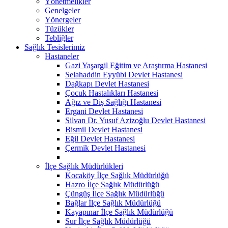
Yönetmelikler
Genelgeler
Yönergeler
Tüzükler
Tebliğler
Sağlık Tesislerimiz
Hastaneler
Gazi Yaşargil Eğitim ve Araştırma Hastanesi
Selahaddin Eyyübi Devlet Hastanesi
Dağkapı Devlet Hastanesi
Çocuk Hastalıkları Hastanesi
Ağız ve Diş Sağlığı Hastanesi
Ergani Devlet Hastanesi
Silvan Dr. Yusuf Azizoğlu Devlet Hastanesi
Bismil Devlet Hastanesi
Eğil Devlet Hastanesi
Çermik Devlet Hastanesi
İlçe Sağlık Müdürlükleri
Kocaköy İlçe Sağlık Müdürlüğü
Hazro İlçe Sağlık Müdürlüğü
Çüngüş İlçe Sağlık Müdürlüğü
Bağlar İlçe Sağlık Müdürlüğü
Kayapınar İlçe Sağlık Müdürlüğü
Sur İlçe Sağlık Müdürlüğü