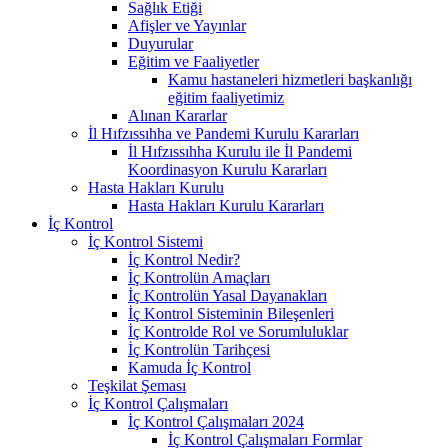
Sağlık Etiği
Afişler ve Yayınlar
Duyurular
Eğitim ve Faaliyetler
Kamu hastaneleri hizmetleri başkanlığı
eğitim faaliyetimiz
Alınan Kararlar
İl Hıfzıssıhha ve Pandemi Kurulu Kararları
İl Hıfzıssıhha Kurulu ile İl Pandemi
Koordinasyon Kurulu Kararları
Hasta Hakları Kurulu
Hasta Hakları Kurulu Kararları
İç Kontrol
İç Kontrol Sistemi
İç Kontrol Nedir?
İç Kontrolün Amaçları
İç Kontrolün Yasal Dayanakları
İç Kontrol Sisteminin Bileşenleri
İç Kontrolde Rol ve Sorumluluklar
İç Kontrolün Tarihçesi
Kamuda İç Kontrol
Teşkilat Şeması
İç Kontrol Çalışmaları
İç Kontrol Çalışmaları 2024
İç Kontrol Çalışmaları Formlar