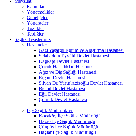
Mevzuat
Kanunlar
Yönetmelikler
Genelgeler
Yönergeler
Tüzükler
Tebliğler
Sağlık Tesislerimiz
Hastaneler
Gazi Yaşargil Eğitim ve Araştırma Hastanesi
Selahaddin Eyyübi Devlet Hastanesi
Dağkapı Devlet Hastanesi
Çocuk Hastalıkları Hastanesi
Ağız ve Diş Sağlığı Hastanesi
Ergani Devlet Hastanesi
Silvan Dr. Yusuf Azizoğlu Devlet Hastanesi
Bismil Devlet Hastanesi
Eğil Devlet Hastanesi
Çermik Devlet Hastanesi
İlçe Sağlık Müdürlükleri
Kocaköy İlçe Sağlık Müdürlüğü
Hazro İlçe Sağlık Müdürlüğü
Çüngüş İlçe Sağlık Müdürlüğü
Bağlar İlçe Sağlık Müdürlüğü