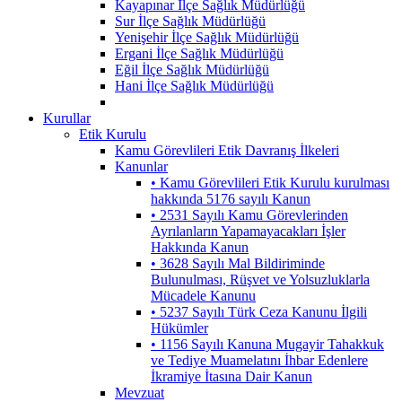
Kayapınar İlçe Sağlık Müdürlüğü
Sur İlçe Sağlık Müdürlüğü
Yenişehir İlçe Sağlık Müdürlüğü
Ergani İlçe Sağlık Müdürlüğü
Eğil İlçe Sağlık Müdürlüğü
Hani İlçe Sağlık Müdürlüğü
Kurullar
Etik Kurulu
Kamu Görevlileri Etik Davranış İlkeleri
Kanunlar
• Kamu Görevlileri Etik Kurulu kurulması
hakkında 5176 sayılı Kanun
• 2531 Sayılı Kamu Görevlerinden
Ayrılanların Yapamayacakları İşler
Hakkında Kanun
• 3628 Sayılı Mal Bildiriminde
Bulunulması, Rüşvet ve Yolsuzluklarla
Mücadele Kanunu
• 5237 Sayılı Türk Ceza Kanunu İlgili
Hükümler
• 1156 Sayılı Kanuna Mugayir Tahakkuk
ve Tediye Muamelatını İhbar Edenlere
İkramiye İtasına Dair Kanun
Mevzuat