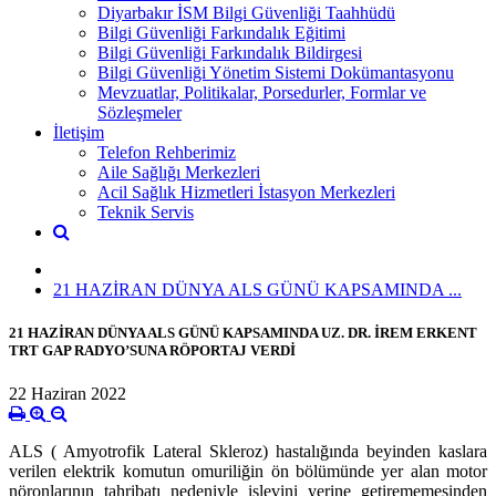
Diyarbakır İSM Bilgi Güvenliği Taahhüdü
Bilgi Güvenliği Farkındalık Eğitimi
Bilgi Güvenliği Farkındalık Bildirgesi
Bilgi Güvenliği Yönetim Sistemi Dokümantasyonu
Mevzuatlar, Politikalar, Porsedurler, Formlar ve
Sözleşmeler
İletişim
Telefon Rehberimiz
Aile Sağlığı Merkezleri
Acil Sağlık Hizmetleri İstasyon Merkezleri
Teknik Servis
21 HAZİRAN DÜNYA ALS GÜNÜ KAPSAMINDA ...
21 HAZİRAN DÜNYA ALS GÜNÜ KAPSAMINDA UZ. DR. İREM ERKENT
TRT GAP RADYO’SUNA RÖPORTAJ VERDİ
22 Haziran 2022
ALS ( Amyotrofik Lateral Skleroz) hastalığında b
eyinden kaslara
verilen elektrik komutun omuriliğin ön bölümünde yer alan motor
nöronlarının tahribatı nedeniyle işlevini yerine getirememesinden