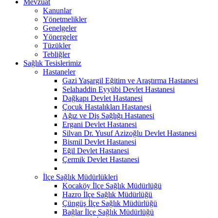
Mevzuat
Kanunlar
Yönetmelikler
Genelgeler
Yönergeler
Tüzükler
Tebliğler
Sağlık Tesislerimiz
Hastaneler
Gazi Yaşargil Eğitim ve Araştırma Hastanesi
Selahaddin Eyyübi Devlet Hastanesi
Dağkapı Devlet Hastanesi
Çocuk Hastalıkları Hastanesi
Ağız ve Diş Sağlığı Hastanesi
Ergani Devlet Hastanesi
Silvan Dr. Yusuf Azizoğlu Devlet Hastanesi
Bismil Devlet Hastanesi
Eğil Devlet Hastanesi
Çermik Devlet Hastanesi
İlçe Sağlık Müdürlükleri
Kocaköy İlçe Sağlık Müdürlüğü
Hazro İlçe Sağlık Müdürlüğü
Çüngüş İlçe Sağlık Müdürlüğü
Bağlar İlçe Sağlık Müdürlüğü