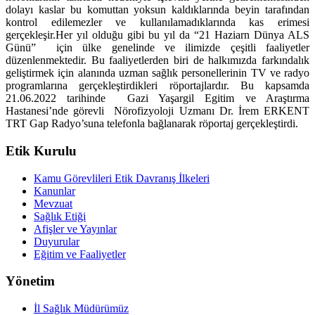
dolayı kaslar bu komuttan yoksun kaldıklarında beyin tarafından
kontrol edilemezler ve kullanılamadıklarında kas erimesi
gerçekleşir.
Her yıl olduğu gibi bu yıl da “21 Haziarn Dünya ALS
Günü”
için ülke genelinde ve ilimizde çeşitli faaliyetler
düzenlenmektedir. Bu faaliyetlerden biri de halkımızda farkındalık
geliştirmek için alanında uzman sağlık personellerinin TV ve radyo
programlarına gerçekleştirdikleri röportajlardır. Bu kapsamda
21.06.2022 tarihinde
Gazi Yaşargil Egitim ve Araştırma
Hastanesi’nde görevli
Nörofizyoloji Uzmanı Dr. İrem ERKENT
TRT Gap Radyo’suna telefonla bağlanarak röportaj gerçekleştirdi.
Etik Kurulu
Kamu Görevlileri Etik Davranış İlkeleri
Kanunlar
Mevzuat
Sağlık Etiği
Afişler ve Yayınlar
Duyurular
Eğitim ve Faaliyetler
Yönetim
İl Sağlık Müdürümüz