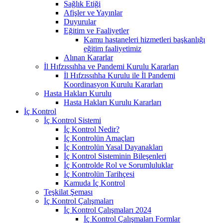
Sağlık Etiği
Afişler ve Yayınlar
Duyurular
Eğitim ve Faaliyetler
Kamu hastaneleri hizmetleri başkanlığı
eğitim faaliyetimiz
Alınan Kararlar
İl Hıfzıssıhha ve Pandemi Kurulu Kararları
İl Hıfzıssıhha Kurulu ile İl Pandemi
Koordinasyon Kurulu Kararları
Hasta Hakları Kurulu
Hasta Hakları Kurulu Kararları
İç Kontrol
İç Kontrol Sistemi
İç Kontrol Nedir?
İç Kontrolün Amaçları
İç Kontrolün Yasal Dayanakları
İç Kontrol Sisteminin Bileşenleri
İç Kontrolde Rol ve Sorumluluklar
İç Kontrolün Tarihçesi
Kamuda İç Kontrol
Teşkilat Şeması
İç Kontrol Çalışmaları
İç Kontrol Çalışmaları 2024
İç Kontrol Çalışmaları Formlar