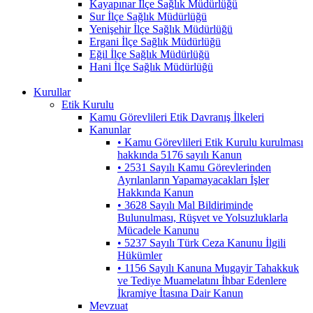
Kayapınar İlçe Sağlık Müdürlüğü
Sur İlçe Sağlık Müdürlüğü
Yenişehir İlçe Sağlık Müdürlüğü
Ergani İlçe Sağlık Müdürlüğü
Eğil İlçe Sağlık Müdürlüğü
Hani İlçe Sağlık Müdürlüğü
Kurullar
Etik Kurulu
Kamu Görevlileri Etik Davranış İlkeleri
Kanunlar
• Kamu Görevlileri Etik Kurulu kurulması
hakkında 5176 sayılı Kanun
• 2531 Sayılı Kamu Görevlerinden
Ayrılanların Yapamayacakları İşler
Hakkında Kanun
• 3628 Sayılı Mal Bildiriminde
Bulunulması, Rüşvet ve Yolsuzluklarla
Mücadele Kanunu
• 5237 Sayılı Türk Ceza Kanunu İlgili
Hükümler
• 1156 Sayılı Kanuna Mugayir Tahakkuk
ve Tediye Muamelatını İhbar Edenlere
İkramiye İtasına Dair Kanun
Mevzuat