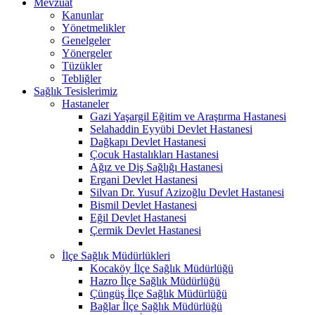
Mevzuat
Kanunlar
Yönetmelikler
Genelgeler
Yönergeler
Tüzükler
Tebliğler
Sağlık Tesislerimiz
Hastaneler
Gazi Yaşargil Eğitim ve Araştırma Hastanesi
Selahaddin Eyyübi Devlet Hastanesi
Dağkapı Devlet Hastanesi
Çocuk Hastalıkları Hastanesi
Ağız ve Diş Sağlığı Hastanesi
Ergani Devlet Hastanesi
Silvan Dr. Yusuf Azizoğlu Devlet Hastanesi
Bismil Devlet Hastanesi
Eğil Devlet Hastanesi
Çermik Devlet Hastanesi
İlçe Sağlık Müdürlükleri
Kocaköy İlçe Sağlık Müdürlüğü
Hazro İlçe Sağlık Müdürlüğü
Çüngüş İlçe Sağlık Müdürlüğü
Bağlar İlçe Sağlık Müdürlüğü