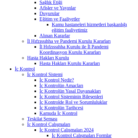
Sağlık Etiği
Afişler ve Yayınlar
Duyurular
Eğitim ve Faaliyetler
Kamu hastaneleri hizmetleri başkanlığı
eğitim faaliyetimiz
Alınan Kararlar
İl Hıfzıssıhha ve Pandemi Kurulu Kararları
İl Hıfzıssıhha Kurulu ile İl Pandemi
Koordinasyon Kurulu Kararları
Hasta Hakları Kurulu
Hasta Hakları Kurulu Kararları
İç Kontrol
İç Kontrol Sistemi
İç Kontrol Nedir?
İç Kontrolün Amaçları
İç Kontrolün Yasal Dayanakları
İç Kontrol Sisteminin Bileşenleri
İç Kontrolde Rol ve Sorumluluklar
İç Kontrolün Tarihçesi
Kamuda İç Kontrol
Teşkilat Şeması
İç Kontrol Çalışmaları
İç Kontrol Çalışmaları 2024
İç Kontrol Çalışmaları Formlar