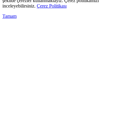
şekilde çerezler kullanmaktayız. Çerez politikamızı
inceleyebilirsiniz.
Çerez Politikası
Tamam