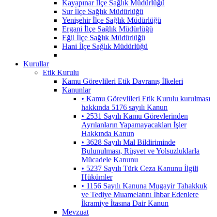
Kayapınar İlçe Sağlık Müdürlüğü
Sur İlçe Sağlık Müdürlüğü
Yenişehir İlçe Sağlık Müdürlüğü
Ergani İlçe Sağlık Müdürlüğü
Eğil İlçe Sağlık Müdürlüğü
Hani İlçe Sağlık Müdürlüğü
Kurullar
Etik Kurulu
Kamu Görevlileri Etik Davranış İlkeleri
Kanunlar
• Kamu Görevlileri Etik Kurulu kurulması
hakkında 5176 sayılı Kanun
• 2531 Sayılı Kamu Görevlerinden
Ayrılanların Yapamayacakları İşler
Hakkında Kanun
• 3628 Sayılı Mal Bildiriminde
Bulunulması, Rüşvet ve Yolsuzluklarla
Mücadele Kanunu
• 5237 Sayılı Türk Ceza Kanunu İlgili
Hükümler
• 1156 Sayılı Kanuna Mugayir Tahakkuk
ve Tediye Muamelatını İhbar Edenlere
İkramiye İtasına Dair Kanun
Mevzuat