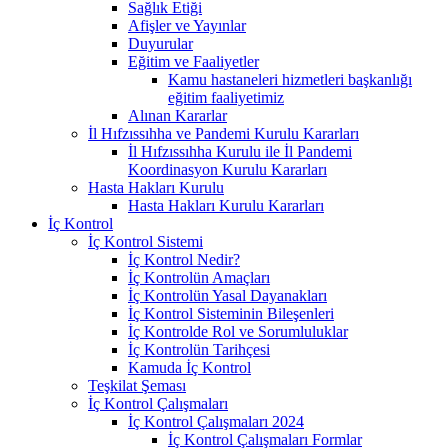
Sağlık Etiği
Afişler ve Yayınlar
Duyurular
Eğitim ve Faaliyetler
Kamu hastaneleri hizmetleri başkanlığı
eğitim faaliyetimiz
Alınan Kararlar
İl Hıfzıssıhha ve Pandemi Kurulu Kararları
İl Hıfzıssıhha Kurulu ile İl Pandemi
Koordinasyon Kurulu Kararları
Hasta Hakları Kurulu
Hasta Hakları Kurulu Kararları
İç Kontrol
İç Kontrol Sistemi
İç Kontrol Nedir?
İç Kontrolün Amaçları
İç Kontrolün Yasal Dayanakları
İç Kontrol Sisteminin Bileşenleri
İç Kontrolde Rol ve Sorumluluklar
İç Kontrolün Tarihçesi
Kamuda İç Kontrol
Teşkilat Şeması
İç Kontrol Çalışmaları
İç Kontrol Çalışmaları 2024
İç Kontrol Çalışmaları Formlar