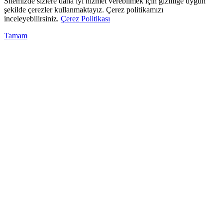
Sitemizde sizlere daha iyi hizmet verebilmek için gizliliğe uygun
şekilde çerezler kullanmaktayız. Çerez politikamızı
inceleyebilirsiniz.
Çerez Politikası
Tamam