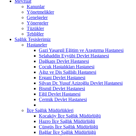
Mevzuat
Kanunlar
Yönetmelikler
Genelgeler
Yönergeler
Tüzükler
Tebliğler
Sağlık Tesislerimiz
Hastaneler
Gazi Yaşargil Eğitim ve Araştırma Hastanesi
Selahaddin Eyyübi Devlet Hastanesi
Dağkapı Devlet Hastanesi
Çocuk Hastalıkları Hastanesi
Ağız ve Diş Sağlığı Hastanesi
Ergani Devlet Hastanesi
Silvan Dr. Yusuf Azizoğlu Devlet Hastanesi
Bismil Devlet Hastanesi
Eğil Devlet Hastanesi
Çermik Devlet Hastanesi
İlçe Sağlık Müdürlükleri
Kocaköy İlçe Sağlık Müdürlüğü
Hazro İlçe Sağlık Müdürlüğü
Çüngüş İlçe Sağlık Müdürlüğü
Bağlar İlçe Sağlık Müdürlüğü