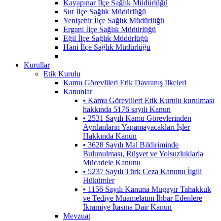
Kayapınar İlçe Sağlık Müdürlüğü
Sur İlçe Sağlık Müdürlüğü
Yenişehir İlçe Sağlık Müdürlüğü
Ergani İlçe Sağlık Müdürlüğü
Eğil İlçe Sağlık Müdürlüğü
Hani İlçe Sağlık Müdürlüğü
Kurullar
Etik Kurulu
Kamu Görevlileri Etik Davranış İlkeleri
Kanunlar
• Kamu Görevlileri Etik Kurulu kurulması
hakkında 5176 sayılı Kanun
• 2531 Sayılı Kamu Görevlerinden
Ayrılanların Yapamayacakları İşler
Hakkında Kanun
• 3628 Sayılı Mal Bildiriminde
Bulunulması, Rüşvet ve Yolsuzluklarla
Mücadele Kanunu
• 5237 Sayılı Türk Ceza Kanunu İlgili
Hükümler
• 1156 Sayılı Kanuna Mugayir Tahakkuk
ve Tediye Muamelatını İhbar Edenlere
İkramiye İtasına Dair Kanun
Mevzuat