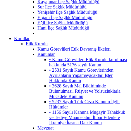
Kayapınar İlçe Sağlık Müdürlüğü
Sur İlçe Sağlık Müdürlüğü
Yenişehir İlçe Sağlık Müdürlüğü
Ergani İlçe Sağlık Müdürlüğü
Eğil İlçe Sağlık Müdürlüğü
Hani İlçe Sağlık Müdürlüğü
Kurullar
Etik Kurulu
Kamu Görevlileri Etik Davranış İlkeleri
Kanunlar
• Kamu Görevlileri Etik Kurulu kurulması
hakkında 5176 sayılı Kanun
• 2531 Sayılı Kamu Görevlerinden
Ayrılanların Yapamayacakları İşler
Hakkında Kanun
• 3628 Sayılı Mal Bildiriminde
Bulunulması, Rüşvet ve Yolsuzluklarla
Mücadele Kanunu
• 5237 Sayılı Türk Ceza Kanunu İlgili
Hükümler
• 1156 Sayılı Kanuna Mugayir Tahakkuk
ve Tediye Muamelatını İhbar Edenlere
İkramiye İtasına Dair Kanun
Mevzuat