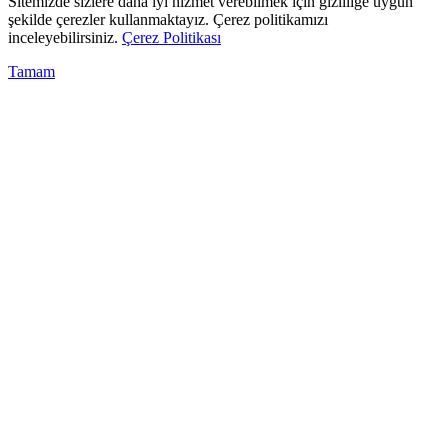
Sitemizde sizlere daha iyi hizmet verebilmek için gizliliğe uygun
şekilde çerezler kullanmaktayız. Çerez politikamızı
inceleyebilirsiniz.
Çerez Politikası
Tamam