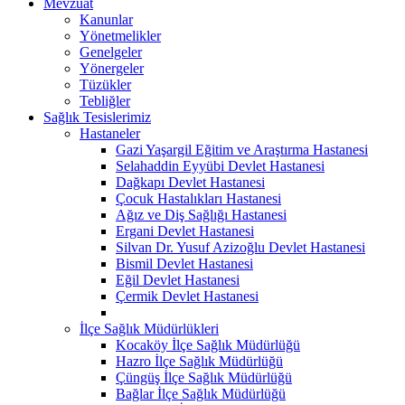
Mevzuat
Kanunlar
Yönetmelikler
Genelgeler
Yönergeler
Tüzükler
Tebliğler
Sağlık Tesislerimiz
Hastaneler
Gazi Yaşargil Eğitim ve Araştırma Hastanesi
Selahaddin Eyyübi Devlet Hastanesi
Dağkapı Devlet Hastanesi
Çocuk Hastalıkları Hastanesi
Ağız ve Diş Sağlığı Hastanesi
Ergani Devlet Hastanesi
Silvan Dr. Yusuf Azizoğlu Devlet Hastanesi
Bismil Devlet Hastanesi
Eğil Devlet Hastanesi
Çermik Devlet Hastanesi
İlçe Sağlık Müdürlükleri
Kocaköy İlçe Sağlık Müdürlüğü
Hazro İlçe Sağlık Müdürlüğü
Çüngüş İlçe Sağlık Müdürlüğü
Bağlar İlçe Sağlık Müdürlüğü