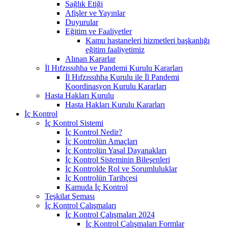
Sağlık Etiği
Afişler ve Yayınlar
Duyurular
Eğitim ve Faaliyetler
Kamu hastaneleri hizmetleri başkanlığı
eğitim faaliyetimiz
Alınan Kararlar
İl Hıfzıssıhha ve Pandemi Kurulu Kararları
İl Hıfzıssıhha Kurulu ile İl Pandemi
Koordinasyon Kurulu Kararları
Hasta Hakları Kurulu
Hasta Hakları Kurulu Kararları
İç Kontrol
İç Kontrol Sistemi
İç Kontrol Nedir?
İç Kontrolün Amaçları
İç Kontrolün Yasal Dayanakları
İç Kontrol Sisteminin Bileşenleri
İç Kontrolde Rol ve Sorumluluklar
İç Kontrolün Tarihçesi
Kamuda İç Kontrol
Teşkilat Şeması
İç Kontrol Çalışmaları
İç Kontrol Çalışmaları 2024
İç Kontrol Çalışmaları Formlar