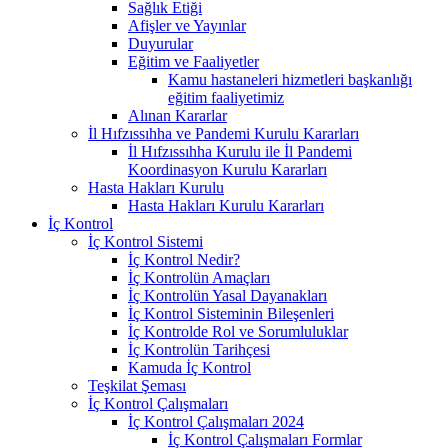
Sağlık Etiği
Afişler ve Yayınlar
Duyurular
Eğitim ve Faaliyetler
Kamu hastaneleri hizmetleri başkanlığı
eğitim faaliyetimiz
Alınan Kararlar
İl Hıfzıssıhha ve Pandemi Kurulu Kararları
İl Hıfzıssıhha Kurulu ile İl Pandemi
Koordinasyon Kurulu Kararları
Hasta Hakları Kurulu
Hasta Hakları Kurulu Kararları
İç Kontrol
İç Kontrol Sistemi
İç Kontrol Nedir?
İç Kontrolün Amaçları
İç Kontrolün Yasal Dayanakları
İç Kontrol Sisteminin Bileşenleri
İç Kontrolde Rol ve Sorumluluklar
İç Kontrolün Tarihçesi
Kamuda İç Kontrol
Teşkilat Şeması
İç Kontrol Çalışmaları
İç Kontrol Çalışmaları 2024
İç Kontrol Çalışmaları Formlar