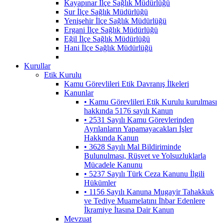
Kayapınar İlçe Sağlık Müdürlüğü
Sur İlçe Sağlık Müdürlüğü
Yenişehir İlçe Sağlık Müdürlüğü
Ergani İlçe Sağlık Müdürlüğü
Eğil İlçe Sağlık Müdürlüğü
Hani İlçe Sağlık Müdürlüğü
Kurullar
Etik Kurulu
Kamu Görevlileri Etik Davranış İlkeleri
Kanunlar
• Kamu Görevlileri Etik Kurulu kurulması
hakkında 5176 sayılı Kanun
• 2531 Sayılı Kamu Görevlerinden
Ayrılanların Yapamayacakları İşler
Hakkında Kanun
• 3628 Sayılı Mal Bildiriminde
Bulunulması, Rüşvet ve Yolsuzluklarla
Mücadele Kanunu
• 5237 Sayılı Türk Ceza Kanunu İlgili
Hükümler
• 1156 Sayılı Kanuna Mugayir Tahakkuk
ve Tediye Muamelatını İhbar Edenlere
İkramiye İtasına Dair Kanun
Mevzuat