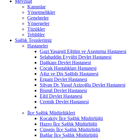
Mevzuat
Kanunlar
Yönetmelikler
Genelgeler
Yönergeler
Tüzükler
Tebliğler
Sağlık Tesislerimiz
Hastaneler
Gazi Yaşargil Eğitim ve Araştırma Hastanesi
Selahaddin Eyyübi Devlet Hastanesi
Dağkapı Devlet Hastanesi
Çocuk Hastalıkları Hastanesi
Ağız ve Diş Sağlığı Hastanesi
Ergani Devlet Hastanesi
Silvan Dr. Yusuf Azizoğlu Devlet Hastanesi
Bismil Devlet Hastanesi
Eğil Devlet Hastanesi
Çermik Devlet Hastanesi
İlçe Sağlık Müdürlükleri
Kocaköy İlçe Sağlık Müdürlüğü
Hazro İlçe Sağlık Müdürlüğü
Çüngüş İlçe Sağlık Müdürlüğü
Bağlar İlçe Sağlık Müdürlüğü