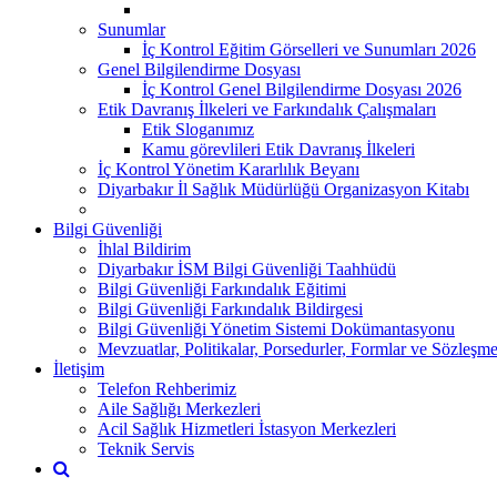
Sunumlar
İç Kontrol Eğitim Görselleri ve Sunumları 2026
Genel Bilgilendirme Dosyası
İç Kontrol Genel Bilgilendirme Dosyası 2026
Etik Davranış İlkeleri ve Farkındalık Çalışmaları
Etik Sloganımız
Kamu görevlileri Etik Davranış İlkeleri
İç Kontrol Yönetim Kararlılık Beyanı
Diyarbakır İl Sağlık Müdürlüğü Organizasyon Kitabı
Bilgi Güvenliği
İhlal Bildirim
Diyarbakır İSM Bilgi Güvenliği Taahhüdü
Bilgi Güvenliği Farkındalık Eğitimi
Bilgi Güvenliği Farkındalık Bildirgesi
Bilgi Güvenliği Yönetim Sistemi Dokümantasyonu
Mevzuatlar, Politikalar, Porsedurler, Formlar ve Sözleşme
İletişim
Telefon Rehberimiz
Aile Sağlığı Merkezleri
Acil Sağlık Hizmetleri İstasyon Merkezleri
Teknik Servis