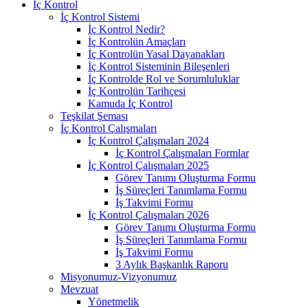
İç Kontrol
İç Kontrol Sistemi
İç Kontrol Nedir?
İç Kontrolün Amaçları
İç Kontrolün Yasal Dayanakları
İç Kontrol Sisteminin Bileşenleri
İç Kontrolde Rol ve Sorumluluklar
İç Kontrolün Tarihçesi
Kamuda İç Kontrol
Teşkilat Şeması
İç Kontrol Çalışmaları
İç Kontrol Çalışmaları 2024
İç Kontrol Çalışmaları Formlar
İç Kontrol Çalışmaları 2025
Görev Tanımı Oluşturma Formu
İş Süreçleri Tanımlama Formu
İş Takvimi Formu
İç Kontrol Çalışmaları 2026
Görev Tanımı Oluşturma Formu
İş Süreçleri Tanımlama Formu
İş Takvimi Formu
3 Aylık Başkanlık Raporu
Misyonumuz-Vizyonumuz
Mevzuat
Yönetmelik