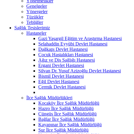
Yönetmelikler
Genelgeler
Yönergeler
Tüzükler
Tebliğler
Sağlık Tesislerimiz
Hastaneler
Gazi Yaşargil Eğitim ve Araştırma Hastanesi
Selahaddin Eyyübi Devlet Hastanesi
Dağkapı Devlet Hastanesi
Çocuk Hastalıkları Hastanesi
Ağız ve Diş Sağlığı Hastanesi
Ergani Devlet Hastanesi
Silvan Dr. Yusuf Azizoğlu Devlet Hastanesi
Bismil Devlet Hastanesi
Eğil Devlet Hastanesi
Çermik Devlet Hastanesi
İlçe Sağlık Müdürlükleri
Kocaköy İlçe Sağlık Müdürlüğü
Hazro İlçe Sağlık Müdürlüğü
Çüngüş İlçe Sağlık Müdürlüğü
Bağlar İlçe Sağlık Müdürlüğü
Kayapınar İlçe Sağlık Müdürlüğü
Sur İlçe Sağlık Müdürlüğü