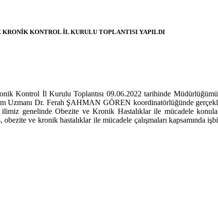
 KRONİK KONTROL İL KURULU TOPLANTISI YAPILDI
ronik Kontrol İl Kurulu Toplantısı 09.06.2022 tarihinde Müdürlüğümü
rim Uzmanı Dr. Ferah ŞAHMAN GÖREN koordinatörlüğünde gerçekleşt
e
ilimiz genelinde Obezite ve Kronik Hastalıklar ile mücadele konula
ış, obezite ve kronik hastalıklar ile mücadele çalışmaları kapsamında işbi