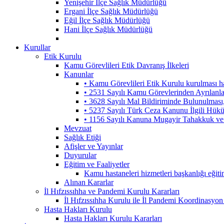
Yenişehir İlçe Sağlık Müdürlüğü
Ergani İlçe Sağlık Müdürlüğü
Eğil İlçe Sağlık Müdürlüğü
Hani İlçe Sağlık Müdürlüğü
Kurullar
Etik Kurulu
Kamu Görevlileri Etik Davranış İlkeleri
Kanunlar
• Kamu Görevlileri Etik Kurulu kurulması 
• 2531 Sayılı Kamu Görevlerinden Ayrılanl
• 3628 Sayılı Mal Bildiriminde Bulunulmas
• 5237 Sayılı Türk Ceza Kanunu İlgili Hük
• 1156 Sayılı Kanuna Mugayir Tahakkuk ve 
Mevzuat
Sağlık Etiği
Afişler ve Yayınlar
Duyurular
Eğitim ve Faaliyetler
Kamu hastaneleri hizmetleri başkanlığı eğiti
Alınan Kararlar
İl Hıfzıssıhha ve Pandemi Kurulu Kararları
İl Hıfzıssıhha Kurulu ile İl Pandemi Koordinasyon
Hasta Hakları Kurulu
Hasta Hakları Kurulu Kararları