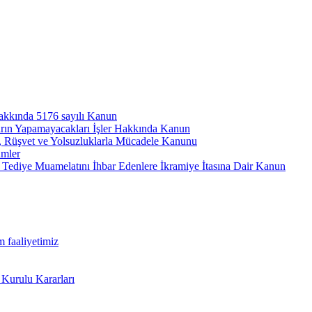
hakkında 5176 sayılı Kanun
arın Yapamayacakları İşler Hakkında Kanun
ı, Rüşvet ve Yolsuzluklarla Mücadele Kanunu
ümler
Tediye Muamelatını İhbar Edenlere İkramiye İtasına Dair Kanun
m faaliyetimiz
 Kurulu Kararları