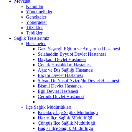
Mevzuat
Kanunlar
Yönetmelikler
Genelgeler
Yönergeler
Tüzükler
Tebliğler
Sağlık Tesislerimiz
Hastaneler
Gazi Yaşargil Eğitim ve Araştırma Hastanesi
Selahaddin Eyyübi Devlet Hastanesi
Dağkapı Devlet Hastanesi
Çocuk Hastalıkları Hastanesi
Ağız ve Diş Sağlığı Hastanesi
Ergani Devlet Hastanesi
Silvan Dr. Yusuf Azizoğlu Devlet Hastanesi
Bismil Devlet Hastanesi
Eğil Devlet Hastanesi
Çermik Devlet Hastanesi
İlçe Sağlık Müdürlükleri
Kocaköy İlçe Sağlık Müdürlüğü
Hazro İlçe Sağlık Müdürlüğü
Çüngüş İlçe Sağlık Müdürlüğü
Bağlar İlçe Sağlık Müdürlüğü