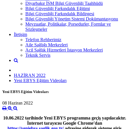
Diyarbakır İSM Bilgi Güvenliği Taahhüdü
Bilgi Güvenliği Farkındalık Eğitimi
Bilgi Güvenliği Farkındalık Bildirgesi
Bilgi Güvenliği Yönetim Sistemi Dokümantasyonu
Mevzuatlar, Politikalar, Porsedurler, Formlar ve
Sözleşmeler
İletişim
Telefon Rehberimiz
Aile Sağlığı Merkezleri
Acil Sağlık Hizmetleri İstasyon Merkezleri
Teknik Servis
HAZİRAN 2022
Yeni EBYS Eğitim Videoları
Yeni EBYS Eğitim Videoları
08 Haziran 2022
10.06.2022 tarihinde Yeni EBYS programına geçiş yapılacaktır.
İnternet tarayıcısı Google Chrome'dan
https://yeniebys.saglik.gov.tr/
adresine giderek sisteme giriş