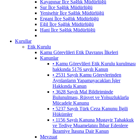
Kayapınar İlçe Sağlık Müdürlüğü
Sur İlçe Sağlık Müdürlüğü
Yenişehir İlçe Sağlık Müdürlüğü
Ergani İlçe Sağlık Müdürlüğü
Eğil İlçe Sağlık Müdürlüğü
Hani İlçe Sağlık Müdürlüğü
Kurullar
Etik Kurulu
Kamu Görevlileri Etik Davranış İlkeleri
Kanunlar
• Kamu Görevlileri Etik Kurulu kurulması
hakkında 5176 sayılı Kanun
• 2531 Sayılı Kamu Görevlerinden
Ayrılanların Yapamayacakları İşler
Hakkında Kanun
• 3628 Sayılı Mal Bildiriminde
Bulunulması, Rüşvet ve Yolsuzluklarla
Mücadele Kanunu
• 5237 Sayılı Türk Ceza Kanunu İlgili
Hükümler
• 1156 Sayılı Kanuna Mugayir Tahakkuk
ve Tediye Muamelatını İhbar Edenlere
İkramiye İtasına Dair Kanun
Mevzuat