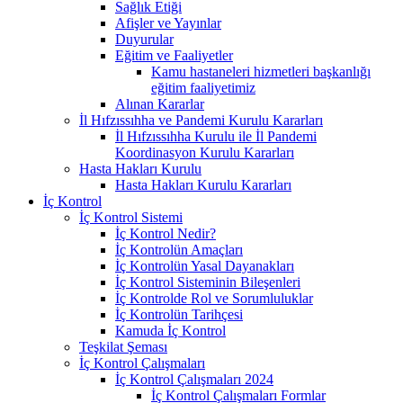
Sağlık Etiği
Afişler ve Yayınlar
Duyurular
Eğitim ve Faaliyetler
Kamu hastaneleri hizmetleri başkanlığı
eğitim faaliyetimiz
Alınan Kararlar
İl Hıfzıssıhha ve Pandemi Kurulu Kararları
İl Hıfzıssıhha Kurulu ile İl Pandemi
Koordinasyon Kurulu Kararları
Hasta Hakları Kurulu
Hasta Hakları Kurulu Kararları
İç Kontrol
İç Kontrol Sistemi
İç Kontrol Nedir?
İç Kontrolün Amaçları
İç Kontrolün Yasal Dayanakları
İç Kontrol Sisteminin Bileşenleri
İç Kontrolde Rol ve Sorumluluklar
İç Kontrolün Tarihçesi
Kamuda İç Kontrol
Teşkilat Şeması
İç Kontrol Çalışmaları
İç Kontrol Çalışmaları 2024
İç Kontrol Çalışmaları Formlar