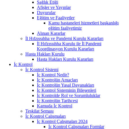
Sağlık Etiği
Afişler ve Yayınlar
Duyurular
Eğitim ve Faaliyetler
Kamu hastaneleri hizmetleri başkanlığı
eğitim faaliyetimiz
Alınan Kararlar
İl Hıfzıssıhha ve Pandemi Kurulu Kararları
İl Hıfzıssıhha Kurulu ile İl Pandemi
Koordinasyon Kurulu Kararları
Hasta Hakları Kurulu
Hasta Hakları Kurulu Kararları
İç Kontrol
İç Kontrol Sistemi
İç Kontrol Nedir?
İç Kontrolün Amaçları
İç Kontrolün Yasal Dayanakları
İç Kontrol Sisteminin Bileşenleri
İç Kontrolde Rol ve Sorumluluklar
İç Kontrolün Tarihçesi
Kamuda İç Kontrol
Teşkilat Şeması
İç Kontrol Çalışmaları
İç Kontrol Çalışmaları 2024
İç Kontrol Çalışmaları Formlar