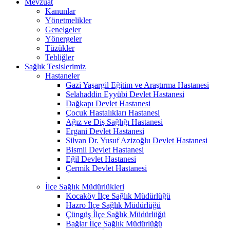
Mevzuat
Kanunlar
Yönetmelikler
Genelgeler
Yönergeler
Tüzükler
Tebliğler
Sağlık Tesislerimiz
Hastaneler
Gazi Yaşargil Eğitim ve Araştırma Hastanesi
Selahaddin Eyyübi Devlet Hastanesi
Dağkapı Devlet Hastanesi
Çocuk Hastalıkları Hastanesi
Ağız ve Diş Sağlığı Hastanesi
Ergani Devlet Hastanesi
Silvan Dr. Yusuf Azizoğlu Devlet Hastanesi
Bismil Devlet Hastanesi
Eğil Devlet Hastanesi
Çermik Devlet Hastanesi
İlçe Sağlık Müdürlükleri
Kocaköy İlçe Sağlık Müdürlüğü
Hazro İlçe Sağlık Müdürlüğü
Çüngüş İlçe Sağlık Müdürlüğü
Bağlar İlçe Sağlık Müdürlüğü