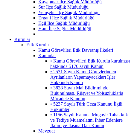
Kayapınar İlçe Sağlık Müdürlüğü
Sur İlçe Sağlık Müdürlüğü
Yenişehir İlçe Sağlık Müdürlüğü
Ergani İlçe Sağlık Müdürlüğü
Eğil İlçe Sağlık Müdürlüğü
Hani İlçe Sağlık Müdürlüğü
Kurullar
Etik Kurulu
Kamu Görevlileri Etik Davranış İlkeleri
Kanunlar
• Kamu Görevlileri Etik Kurulu kurulması
hakkında 5176 sayılı Kanun
• 2531 Sayılı Kamu Görevlerinden
Ayrılanların Yapamayacakları İşler
Hakkında Kanun
• 3628 Sayılı Mal Bildiriminde
Bulunulması, Rüşvet ve Yolsuzluklarla
Mücadele Kanunu
• 5237 Sayılı Türk Ceza Kanunu İlgili
Hükümler
• 1156 Sayılı Kanuna Mugayir Tahakkuk
ve Tediye Muamelatını İhbar Edenlere
İkramiye İtasına Dair Kanun
Mevzuat