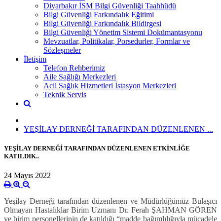
Diyarbakır İSM Bilgi Güvenliği Taahhüdü
Bilgi Güvenliği Farkındalık Eğitimi
Bilgi Güvenliği Farkındalık Bildirgesi
Bilgi Güvenliği Yönetim Sistemi Dokümantasyonu
Mevzuatlar, Politikalar, Porsedurler, Formlar ve
Sözleşmeler
İletişim
Telefon Rehberimiz
Aile Sağlığı Merkezleri
Acil Sağlık Hizmetleri İstasyon Merkezleri
Teknik Servis
YEŞİLAY DERNEĞİ TARAFINDAN DÜZENLENEN ...
YEŞİLAY DERNEĞİ TARAFINDAN DÜZENLENEN ETKİNLİĞE
KATILDIK..
24 Mayıs 2022
Yeşilay Derneği tarafından düzenlenen ve Müdürlüğümüz Bulaşıcı
Olmayan Hastalıklar Birim Uzmanı Dr. Ferah ŞAHMAN GÖREN
ve birim personellerinin de katıldığı “madde bağımlılığıyla mücadele