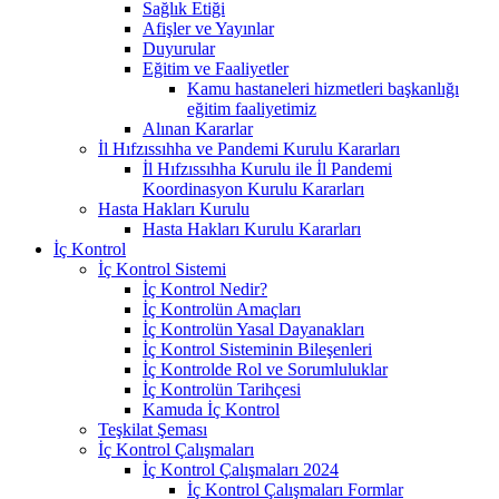
Sağlık Etiği
Afişler ve Yayınlar
Duyurular
Eğitim ve Faaliyetler
Kamu hastaneleri hizmetleri başkanlığı
eğitim faaliyetimiz
Alınan Kararlar
İl Hıfzıssıhha ve Pandemi Kurulu Kararları
İl Hıfzıssıhha Kurulu ile İl Pandemi
Koordinasyon Kurulu Kararları
Hasta Hakları Kurulu
Hasta Hakları Kurulu Kararları
İç Kontrol
İç Kontrol Sistemi
İç Kontrol Nedir?
İç Kontrolün Amaçları
İç Kontrolün Yasal Dayanakları
İç Kontrol Sisteminin Bileşenleri
İç Kontrolde Rol ve Sorumluluklar
İç Kontrolün Tarihçesi
Kamuda İç Kontrol
Teşkilat Şeması
İç Kontrol Çalışmaları
İç Kontrol Çalışmaları 2024
İç Kontrol Çalışmaları Formlar