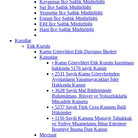
Kayapınar İlçe Sağlık Müdürlüğü
Sur İlçe Sağlık Müdürlüğü
Yenişehir İlçe Sağlık Müdürlüğü
Ergani İlçe Sağlık Müdürlüğü
Eğil İlçe Sağlık Müdürlüğü
Hani İlçe Sağlık Müdürlüğü
Kurullar
Etik Kurulu
Kamu Görevlileri Etik Davranış İlkeleri
Kanunlar
• Kamu Görevlileri Etik Kurulu kurulması
hakkında 5176 sayılı Kanun
• 2531 Sayılı Kamu Görevlerinden
Ayrılanların Yapamayacakları İşler
Hakkında Kanun
• 3628 Sayılı Mal Bildiriminde
Bulunulması, Rüşvet ve Yolsuzluklarla
Mücadele Kanunu
• 5237 Sayılı Türk Ceza Kanunu İlgili
Hükümler
• 1156 Sayılı Kanuna Mugayir Tahakkuk
ve Tediye Muamelatını İhbar Edenlere
İkramiye İtasına Dair Kanun
Mevzuat