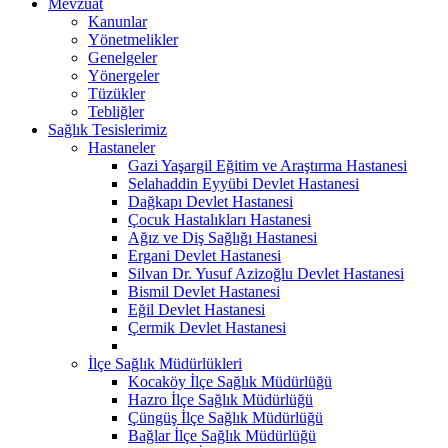
Mevzuat
Kanunlar
Yönetmelikler
Genelgeler
Yönergeler
Tüzükler
Tebliğler
Sağlık Tesislerimiz
Hastaneler
Gazi Yaşargil Eğitim ve Araştırma Hastanesi
Selahaddin Eyyübi Devlet Hastanesi
Dağkapı Devlet Hastanesi
Çocuk Hastalıkları Hastanesi
Ağız ve Diş Sağlığı Hastanesi
Ergani Devlet Hastanesi
Silvan Dr. Yusuf Azizoğlu Devlet Hastanesi
Bismil Devlet Hastanesi
Eğil Devlet Hastanesi
Çermik Devlet Hastanesi
İlçe Sağlık Müdürlükleri
Kocaköy İlçe Sağlık Müdürlüğü
Hazro İlçe Sağlık Müdürlüğü
Çüngüş İlçe Sağlık Müdürlüğü
Bağlar İlçe Sağlık Müdürlüğü