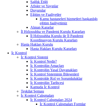
Sağlık Etiği
Afişler ve Yayınlar
Duyurular
Eğitim ve Faaliyetler
Kamu hastaneleri hizmetleri başkanlığı
eğitim faaliyetimiz
Alınan Kararlar
İl Hıfzıssıhha ve Pandemi Kurulu Kararları
İl Hıfzıssıhha Kurulu ile İl Pandemi
Koordinasyon Kurulu Kararları
Hasta Hakları Kurulu
Hasta Hakları Kurulu Kararları
İç Kontrol
İç Kontrol Sistemi
İç Kontrol Nedir?
İç Kontrolün Amaçları
İç Kontrolün Yasal Dayanakları
İç Kontrol Sisteminin Bileşenleri
İç Kontrolde Rol ve Sorumluluklar
İç Kontrolün Tarihçesi
Kamuda İç Kontrol
Teşkilat Şeması
İç Kontrol Çalışmaları
İç Kontrol Çalışmaları 2024
İç Kontrol Çalışmaları Formlar