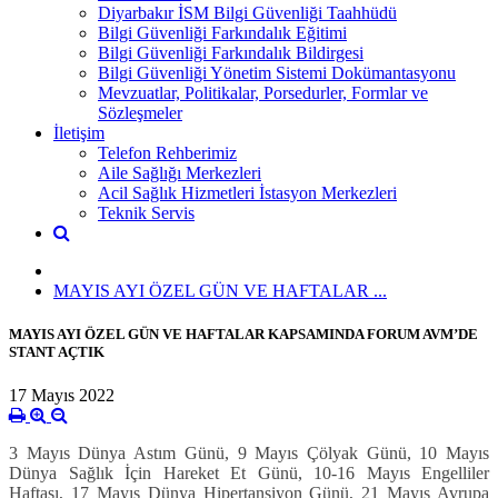
Diyarbakır İSM Bilgi Güvenliği Taahhüdü
Bilgi Güvenliği Farkındalık Eğitimi
Bilgi Güvenliği Farkındalık Bildirgesi
Bilgi Güvenliği Yönetim Sistemi Dokümantasyonu
Mevzuatlar, Politikalar, Porsedurler, Formlar ve
Sözleşmeler
İletişim
Telefon Rehberimiz
Aile Sağlığı Merkezleri
Acil Sağlık Hizmetleri İstasyon Merkezleri
Teknik Servis
MAYIS AYI ÖZEL GÜN VE HAFTALAR ...
MAYIS AYI ÖZEL GÜN VE HAFTALAR KAPSAMINDA FORUM AVM’DE
STANT AÇTIK
17 Mayıs 2022
3 Mayıs Dünya Astım Günü, 9 Mayıs Çölyak Günü, 10 Mayıs
Dünya Sağlık İçin Hareket Et Günü, 10-16 Mayıs Engelliler
Haftası, 17 Mayıs Dünya Hipertansiyon Günü, 21 Mayıs Avrupa