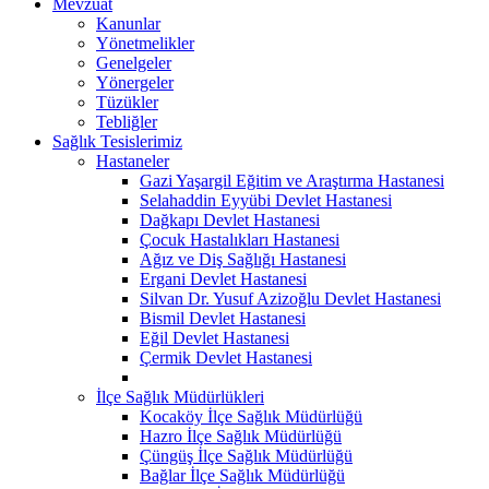
Mevzuat
Kanunlar
Yönetmelikler
Genelgeler
Yönergeler
Tüzükler
Tebliğler
Sağlık Tesislerimiz
Hastaneler
Gazi Yaşargil Eğitim ve Araştırma Hastanesi
Selahaddin Eyyübi Devlet Hastanesi
Dağkapı Devlet Hastanesi
Çocuk Hastalıkları Hastanesi
Ağız ve Diş Sağlığı Hastanesi
Ergani Devlet Hastanesi
Silvan Dr. Yusuf Azizoğlu Devlet Hastanesi
Bismil Devlet Hastanesi
Eğil Devlet Hastanesi
Çermik Devlet Hastanesi
İlçe Sağlık Müdürlükleri
Kocaköy İlçe Sağlık Müdürlüğü
Hazro İlçe Sağlık Müdürlüğü
Çüngüş İlçe Sağlık Müdürlüğü
Bağlar İlçe Sağlık Müdürlüğü