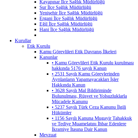
Kayapınar İlçe Sağlık Müdürlüğü
Sur İlçe Sağlık Müdürlüğü
Yenişehir İlçe Sağlık Müdürlüğü
Ergani İlçe Sağlık Müdürlüğü
Eğil İlçe Sağlık Müdürlüğü
Hani İlçe Sağlık Müdürlüğü
Kurullar
Etik Kurulu
Kamu Görevlileri Etik Davranış İlkeleri
Kanunlar
• Kamu Görevlileri Etik Kurulu kurulması
hakkında 5176 sayılı Kanun
• 2531 Sayılı Kamu Görevlerinden
Ayrılanların Yapamayacakları İşler
Hakkında Kanun
• 3628 Sayılı Mal Bildiriminde
Bulunulması, Rüşvet ve Yolsuzluklarla
Mücadele Kanunu
• 5237 Sayılı Türk Ceza Kanunu İlgili
Hükümler
• 1156 Sayılı Kanuna Mugayir Tahakkuk
ve Tediye Muamelatını İhbar Edenlere
İkramiye İtasına Dair Kanun
Mevzuat