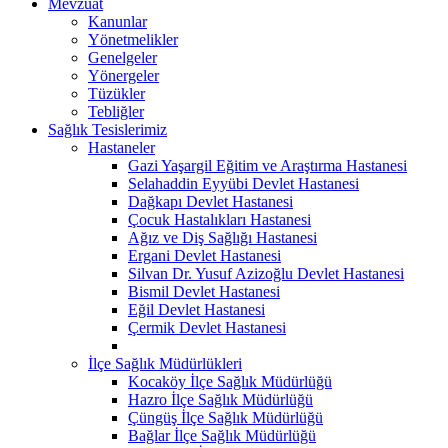
Mevzuat
Kanunlar
Yönetmelikler
Genelgeler
Yönergeler
Tüzükler
Tebliğler
Sağlık Tesislerimiz
Hastaneler
Gazi Yaşargil Eğitim ve Araştırma Hastanesi
Selahaddin Eyyübi Devlet Hastanesi
Dağkapı Devlet Hastanesi
Çocuk Hastalıkları Hastanesi
Ağız ve Diş Sağlığı Hastanesi
Ergani Devlet Hastanesi
Silvan Dr. Yusuf Azizoğlu Devlet Hastanesi
Bismil Devlet Hastanesi
Eğil Devlet Hastanesi
Çermik Devlet Hastanesi
İlçe Sağlık Müdürlükleri
Kocaköy İlçe Sağlık Müdürlüğü
Hazro İlçe Sağlık Müdürlüğü
Çüngüş İlçe Sağlık Müdürlüğü
Bağlar İlçe Sağlık Müdürlüğü