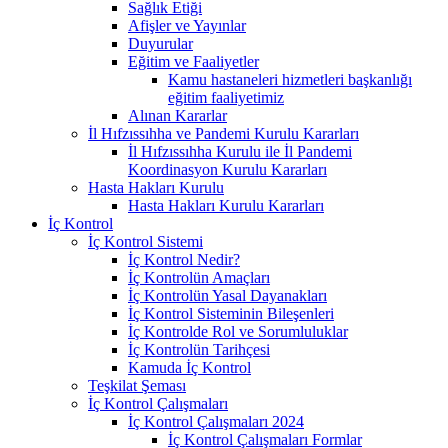
Sağlık Etiği
Afişler ve Yayınlar
Duyurular
Eğitim ve Faaliyetler
Kamu hastaneleri hizmetleri başkanlığı
eğitim faaliyetimiz
Alınan Kararlar
İl Hıfzıssıhha ve Pandemi Kurulu Kararları
İl Hıfzıssıhha Kurulu ile İl Pandemi
Koordinasyon Kurulu Kararları
Hasta Hakları Kurulu
Hasta Hakları Kurulu Kararları
İç Kontrol
İç Kontrol Sistemi
İç Kontrol Nedir?
İç Kontrolün Amaçları
İç Kontrolün Yasal Dayanakları
İç Kontrol Sisteminin Bileşenleri
İç Kontrolde Rol ve Sorumluluklar
İç Kontrolün Tarihçesi
Kamuda İç Kontrol
Teşkilat Şeması
İç Kontrol Çalışmaları
İç Kontrol Çalışmaları 2024
İç Kontrol Çalışmaları Formlar