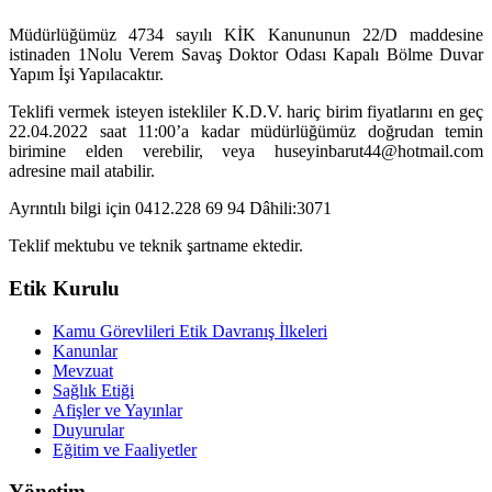
Müdürlüğümüz 4734 sayılı KİK Kanununun 22/D maddesine
istinaden 1Nolu Verem Savaş Doktor Odası Kapalı Bölme Duvar
Yapım İşi Yapılacaktır.
Teklifi vermek isteyen istekliler K.D.V. hariç birim fiyatlarını en geç
22.04.2022 saat 11:00’a kadar müdürlüğümüz doğrudan temin
birimine elden verebilir, veya huseyinbarut44@hotmail.com
adresine mail atabilir.
Ayrıntılı bilgi için 0412.228 69 94 Dâhili:3071
Teklif mektubu ve teknik şartname ektedir.
Etik Kurulu
Kamu Görevlileri Etik Davranış İlkeleri
Kanunlar
Mevzuat
Sağlık Etiği
Afişler ve Yayınlar
Duyurular
Eğitim ve Faaliyetler
Yönetim