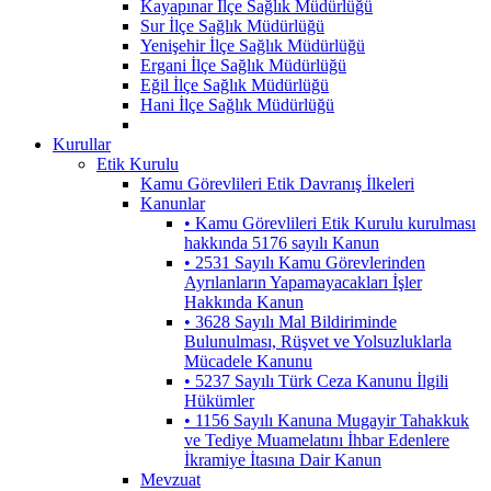
Kayapınar İlçe Sağlık Müdürlüğü
Sur İlçe Sağlık Müdürlüğü
Yenişehir İlçe Sağlık Müdürlüğü
Ergani İlçe Sağlık Müdürlüğü
Eğil İlçe Sağlık Müdürlüğü
Hani İlçe Sağlık Müdürlüğü
Kurullar
Etik Kurulu
Kamu Görevlileri Etik Davranış İlkeleri
Kanunlar
• Kamu Görevlileri Etik Kurulu kurulması
hakkında 5176 sayılı Kanun
• 2531 Sayılı Kamu Görevlerinden
Ayrılanların Yapamayacakları İşler
Hakkında Kanun
• 3628 Sayılı Mal Bildiriminde
Bulunulması, Rüşvet ve Yolsuzluklarla
Mücadele Kanunu
• 5237 Sayılı Türk Ceza Kanunu İlgili
Hükümler
• 1156 Sayılı Kanuna Mugayir Tahakkuk
ve Tediye Muamelatını İhbar Edenlere
İkramiye İtasına Dair Kanun
Mevzuat