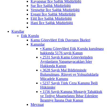
Kayapınar İlçe Sağlık Müdürlüğü
Sur İlçe Sağlık Müdürlüğü
Yenişehir İlçe Sağlık Müdürlüğü
Ergani İlçe Sağlık Müdürlüğü
Eğil İlçe Sağlık Müdürlüğü
Hani İlçe Sağlık Müdürlüğü
Kurullar
Etik Kurulu
Kamu Görevlileri Etik Davranış İlkeleri
Kanunlar
• Kamu Görevlileri Etik Kurulu kurulması
hakkında 5176 sayılı Kanun
• 2531 Sayılı Kamu Görevlerinden
Ayrılanların Yapamayacakları İşler
Hakkında Kanun
• 3628 Sayılı Mal Bildiriminde
Bulunulması, Rüşvet ve Yolsuzluklarla
Mücadele Kanunu
• 5237 Sayılı Türk Ceza Kanunu İlgili
Hükümler
• 1156 Sayılı Kanuna Mugayir Tahakkuk
ve Tediye Muamelatını İhbar Edenlere
İkramiye İtasına Dair Kanun
Mevzuat