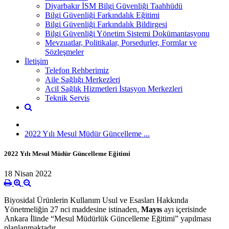
Diyarbakır İSM Bilgi Güvenliği Taahhüdü
Bilgi Güvenliği Farkındalık Eğitimi
Bilgi Güvenliği Farkındalık Bildirgesi
Bilgi Güvenliği Yönetim Sistemi Dokümantasyonu
Mevzuatlar, Politikalar, Porsedurler, Formlar ve
Sözleşmeler
İletişim
Telefon Rehberimiz
Aile Sağlığı Merkezleri
Acil Sağlık Hizmetleri İstasyon Merkezleri
Teknik Servis
2022 Yılı Mesul Müdür Güncelleme ...
2022 Yılı Mesul Müdür Güncelleme Eğitimi
18 Nisan 2022
Biyosidal Ürünlerin Kullanım Usul ve Esasları Hakkında
Yönetmeliğin 27 nci maddesine istinaden,
Mayıs
ayı içerisinde
Ankara İlinde “Mesul Müdürlük Güncelleme Eğitimi” yapılması
planlanmaktadır.