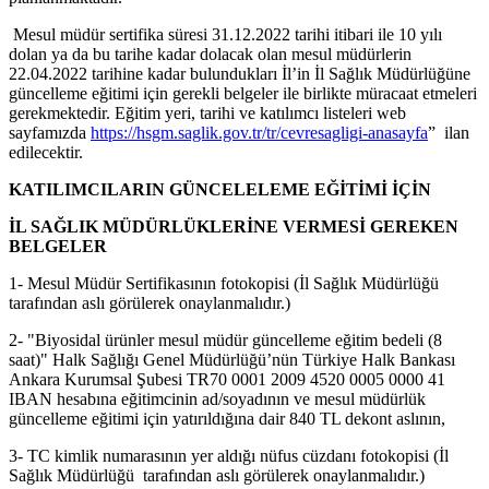
Mesul müdür sertifika süresi 31.12.2022 tarihi itibari ile 10 yılı
dolan ya da bu tarihe kadar dolacak olan mesul müdürlerin
22.04.2022 tarihine kadar bulundukları İl’in İl Sağlık Müdürlüğüne
güncelleme eğitimi için gerekli belgeler ile birlikte müracaat etmeleri
gerekmektedir. Eğitim yeri, tarihi ve katılımcı listeleri web
sayfamızda
https://hsgm.saglik.gov.tr/tr/cevresagligi-anasayfa
” ilan
edilecektir.
KATILIMCILARIN GÜNCELELEME EĞİTİMİ İÇİN
İL SAĞLIK MÜDÜRLÜKLERİNE VERMESİ GEREKEN
BELGELER
1- Mesul Müdür Sertifikasının fotokopisi (İl Sağlık Müdürlüğü
tarafından aslı görülerek onaylanmalıdır.)
2- "Biyosidal ürünler mesul müdür güncelleme eğitim bedeli (8
saat)" Halk Sağlığı Genel Müdürlüğü’nün Türkiye Halk Bankası
Ankara Kurumsal Şubesi TR70 0001 2009 4520 0005 0000 41
IBAN hesabına eğitimcinin ad/soyadının ve mesul müdürlük
güncelleme eğitimi için yatırıldığına dair 840 TL dekont aslının,
3- TC kimlik numarasının yer aldığı nüfus cüzdanı fotokopisi (İl
Sağlık Müdürlüğü tarafından aslı görülerek onaylanmalıdır.)