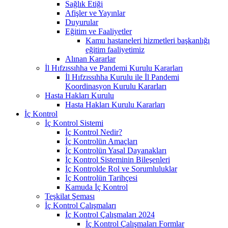
Sağlık Etiği
Afişler ve Yayınlar
Duyurular
Eğitim ve Faaliyetler
Kamu hastaneleri hizmetleri başkanlığı
eğitim faaliyetimiz
Alınan Kararlar
İl Hıfzıssıhha ve Pandemi Kurulu Kararları
İl Hıfzıssıhha Kurulu ile İl Pandemi
Koordinasyon Kurulu Kararları
Hasta Hakları Kurulu
Hasta Hakları Kurulu Kararları
İç Kontrol
İç Kontrol Sistemi
İç Kontrol Nedir?
İç Kontrolün Amaçları
İç Kontrolün Yasal Dayanakları
İç Kontrol Sisteminin Bileşenleri
İç Kontrolde Rol ve Sorumluluklar
İç Kontrolün Tarihçesi
Kamuda İç Kontrol
Teşkilat Şeması
İç Kontrol Çalışmaları
İç Kontrol Çalışmaları 2024
İç Kontrol Çalışmaları Formlar