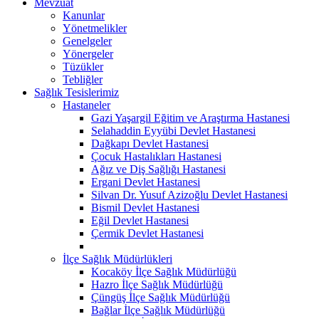
Mevzuat
Kanunlar
Yönetmelikler
Genelgeler
Yönergeler
Tüzükler
Tebliğler
Sağlık Tesislerimiz
Hastaneler
Gazi Yaşargil Eğitim ve Araştırma Hastanesi
Selahaddin Eyyübi Devlet Hastanesi
Dağkapı Devlet Hastanesi
Çocuk Hastalıkları Hastanesi
Ağız ve Diş Sağlığı Hastanesi
Ergani Devlet Hastanesi
Silvan Dr. Yusuf Azizoğlu Devlet Hastanesi
Bismil Devlet Hastanesi
Eğil Devlet Hastanesi
Çermik Devlet Hastanesi
İlçe Sağlık Müdürlükleri
Kocaköy İlçe Sağlık Müdürlüğü
Hazro İlçe Sağlık Müdürlüğü
Çüngüş İlçe Sağlık Müdürlüğü
Bağlar İlçe Sağlık Müdürlüğü