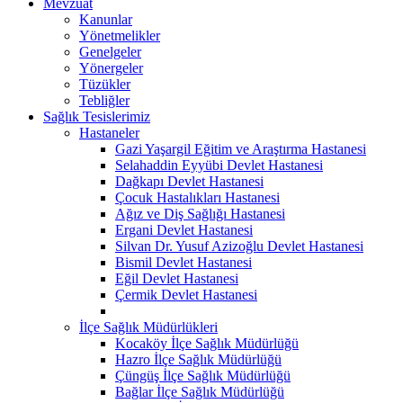
Mevzuat
Kanunlar
Yönetmelikler
Genelgeler
Yönergeler
Tüzükler
Tebliğler
Sağlık Tesislerimiz
Hastaneler
Gazi Yaşargil Eğitim ve Araştırma Hastanesi
Selahaddin Eyyübi Devlet Hastanesi
Dağkapı Devlet Hastanesi
Çocuk Hastalıkları Hastanesi
Ağız ve Diş Sağlığı Hastanesi
Ergani Devlet Hastanesi
Silvan Dr. Yusuf Azizoğlu Devlet Hastanesi
Bismil Devlet Hastanesi
Eğil Devlet Hastanesi
Çermik Devlet Hastanesi
İlçe Sağlık Müdürlükleri
Kocaköy İlçe Sağlık Müdürlüğü
Hazro İlçe Sağlık Müdürlüğü
Çüngüş İlçe Sağlık Müdürlüğü
Bağlar İlçe Sağlık Müdürlüğü