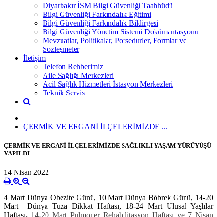
Diyarbakır İSM Bilgi Güvenliği Taahhüdü
Bilgi Güvenliği Farkındalık Eğitimi
Bilgi Güvenliği Farkındalık Bildirgesi
Bilgi Güvenliği Yönetim Sistemi Dokümantasyonu
Mevzuatlar, Politikalar, Porsedurler, Formlar ve
Sözleşmeler
İletişim
Telefon Rehberimiz
Aile Sağlığı Merkezleri
Acil Sağlık Hizmetleri İstasyon Merkezleri
Teknik Servis
ÇERMİK VE ERGANİ İLÇELERİMİZDE ...
ÇERMİK VE ERGANİ İLÇELERİMİZDE SAĞLIKLI YAŞAM YÜRÜYÜŞÜ
YAPILDI
14 Nisan 2022
4 Mart Dünya Obezite Günü, 10 Mart Dünya Böbrek Günü, 14-20
Mart Dünya Tuza Dikkat Haftası, 18-24 Mart Ulusal Yaşlılar
Haftası
,
14-20 Mart Pulmoner Rehabilitasyon Haftası ve 7 Nisan