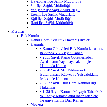
Kayapınar İlçe Sağlık Müdürlüğü
Sur İlçe Sağlık Müdürlüğü
Yenişehir İlçe Sağlık Müdürlüğü
Ergani İlçe Sağlık Müdürlüğü
Eğil İlçe Sağlık Müdürlüğü
Hani İlçe Sağlık Müdürlüğü
Kurullar
Etik Kurulu
Kamu Görevlileri Etik Davranış İlkeleri
Kanunlar
• Kamu Görevlileri Etik Kurulu kurulması
hakkında 5176 sayılı Kanun
• 2531 Sayılı Kamu Görevlerinden
Ayrılanların Yapamayacakları İşler
Hakkında Kanun
• 3628 Sayılı Mal Bildiriminde
Bulunulması, Rüşvet ve Yolsuzluklarla
Mücadele Kanunu
• 5237 Sayılı Türk Ceza Kanunu İlgili
Hükümler
• 1156 Sayılı Kanuna Mugayir Tahakkuk
ve Tediye Muamelatını İhbar Edenlere
İkramiye İtasına Dair Kanun
Mevzuat