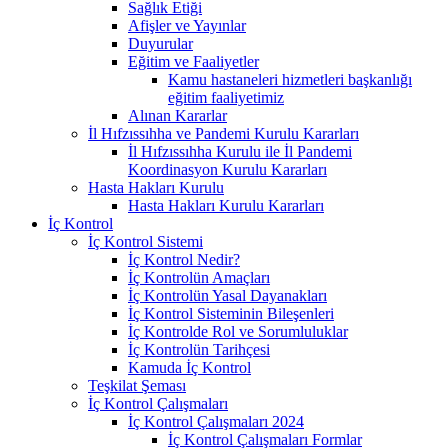
Sağlık Etiği
Afişler ve Yayınlar
Duyurular
Eğitim ve Faaliyetler
Kamu hastaneleri hizmetleri başkanlığı
eğitim faaliyetimiz
Alınan Kararlar
İl Hıfzıssıhha ve Pandemi Kurulu Kararları
İl Hıfzıssıhha Kurulu ile İl Pandemi
Koordinasyon Kurulu Kararları
Hasta Hakları Kurulu
Hasta Hakları Kurulu Kararları
İç Kontrol
İç Kontrol Sistemi
İç Kontrol Nedir?
İç Kontrolün Amaçları
İç Kontrolün Yasal Dayanakları
İç Kontrol Sisteminin Bileşenleri
İç Kontrolde Rol ve Sorumluluklar
İç Kontrolün Tarihçesi
Kamuda İç Kontrol
Teşkilat Şeması
İç Kontrol Çalışmaları
İç Kontrol Çalışmaları 2024
İç Kontrol Çalışmaları Formlar