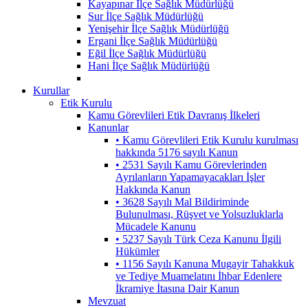
Kayapınar İlçe Sağlık Müdürlüğü
Sur İlçe Sağlık Müdürlüğü
Yenişehir İlçe Sağlık Müdürlüğü
Ergani İlçe Sağlık Müdürlüğü
Eğil İlçe Sağlık Müdürlüğü
Hani İlçe Sağlık Müdürlüğü
Kurullar
Etik Kurulu
Kamu Görevlileri Etik Davranış İlkeleri
Kanunlar
• Kamu Görevlileri Etik Kurulu kurulması
hakkında 5176 sayılı Kanun
• 2531 Sayılı Kamu Görevlerinden
Ayrılanların Yapamayacakları İşler
Hakkında Kanun
• 3628 Sayılı Mal Bildiriminde
Bulunulması, Rüşvet ve Yolsuzluklarla
Mücadele Kanunu
• 5237 Sayılı Türk Ceza Kanunu İlgili
Hükümler
• 1156 Sayılı Kanuna Mugayir Tahakkuk
ve Tediye Muamelatını İhbar Edenlere
İkramiye İtasına Dair Kanun
Mevzuat