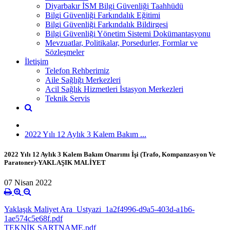
Diyarbakır İSM Bilgi Güvenliği Taahhüdü
Bilgi Güvenliği Farkındalık Eğitimi
Bilgi Güvenliği Farkındalık Bildirgesi
Bilgi Güvenliği Yönetim Sistemi Dokümantasyonu
Mevzuatlar, Politikalar, Porsedurler, Formlar ve
Sözleşmeler
İletişim
Telefon Rehberimiz
Aile Sağlığı Merkezleri
Acil Sağlık Hizmetleri İstasyon Merkezleri
Teknik Servis
2022 Yılı 12 Aylık 3 Kalem Bakım ...
2022 Yılı 12 Aylık 3 Kalem Bakım Onarımı İşi (Trafo, Kompanzasyon Ve
Paratoner)-YAKLAŞIK MALİYET
07 Nisan 2022
Yaklaşık Maliyet Ara_Ustyazi_1a2f4996-d9a5-403d-a1b6-
1ae574c5e68f.pdf
TEKNİK ŞARTNAME.pdf