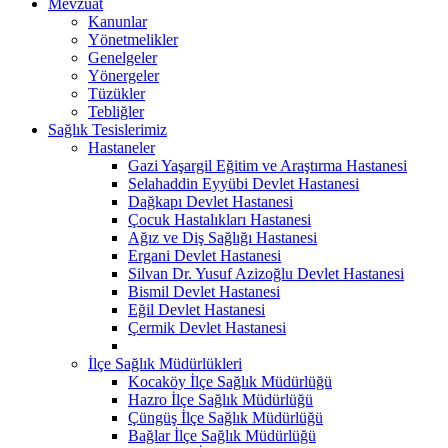
Mevzuat
Kanunlar
Yönetmelikler
Genelgeler
Yönergeler
Tüzükler
Tebliğler
Sağlık Tesislerimiz
Hastaneler
Gazi Yaşargil Eğitim ve Araştırma Hastanesi
Selahaddin Eyyübi Devlet Hastanesi
Dağkapı Devlet Hastanesi
Çocuk Hastalıkları Hastanesi
Ağız ve Diş Sağlığı Hastanesi
Ergani Devlet Hastanesi
Silvan Dr. Yusuf Azizoğlu Devlet Hastanesi
Bismil Devlet Hastanesi
Eğil Devlet Hastanesi
Çermik Devlet Hastanesi
İlçe Sağlık Müdürlükleri
Kocaköy İlçe Sağlık Müdürlüğü
Hazro İlçe Sağlık Müdürlüğü
Çüngüş İlçe Sağlık Müdürlüğü
Bağlar İlçe Sağlık Müdürlüğü