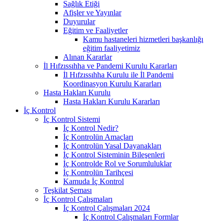
Sağlık Etiği
Afişler ve Yayınlar
Duyurular
Eğitim ve Faaliyetler
Kamu hastaneleri hizmetleri başkanlığı
eğitim faaliyetimiz
Alınan Kararlar
İl Hıfzıssıhha ve Pandemi Kurulu Kararları
İl Hıfzıssıhha Kurulu ile İl Pandemi
Koordinasyon Kurulu Kararları
Hasta Hakları Kurulu
Hasta Hakları Kurulu Kararları
İç Kontrol
İç Kontrol Sistemi
İç Kontrol Nedir?
İç Kontrolün Amaçları
İç Kontrolün Yasal Dayanakları
İç Kontrol Sisteminin Bileşenleri
İç Kontrolde Rol ve Sorumluluklar
İç Kontrolün Tarihçesi
Kamuda İç Kontrol
Teşkilat Şeması
İç Kontrol Çalışmaları
İç Kontrol Çalışmaları 2024
İç Kontrol Çalışmaları Formlar