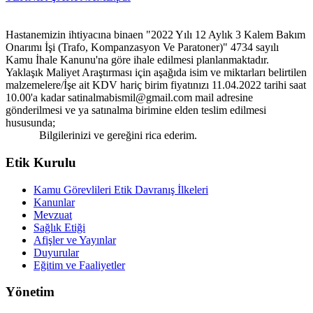
Hastanemizin ihtiyacına binaen "2022 Yılı 12 Aylık 3 Kalem Bakım
Onarımı İşi (Trafo, Kompanzasyon Ve Paratoner)" 4734 sayılı
Kamu İhale Kanunu'na göre ihale edilmesi planlanmaktadır.
Yaklaşık Maliyet Araştırması için aşağıda isim ve miktarları belirtilen
malzemelere/İşe ait KDV hariç birim fiyatınızı 11.04.2022 tarihi saat
10.00'a kadar satinalmabismil@gmail.com mail adresine
gönderilmesi ve ya satınalma birimine elden teslim edilmesi
hususunda;
Bilgilerinizi ve gereğini rica ederim.
Etik Kurulu
Kamu Görevlileri Etik Davranış İlkeleri
Kanunlar
Mevzuat
Sağlık Etiği
Afişler ve Yayınlar
Duyurular
Eğitim ve Faaliyetler
Yönetim