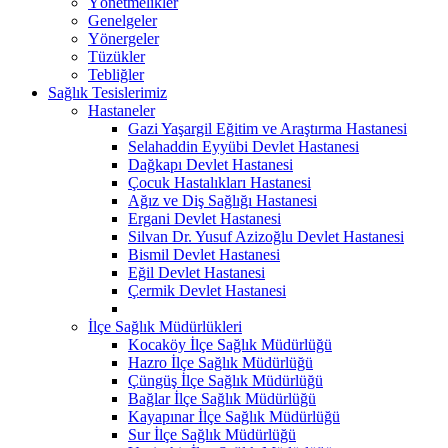
Yönetmelikler
Genelgeler
Yönergeler
Tüzükler
Tebliğler
Sağlık Tesislerimiz
Hastaneler
Gazi Yaşargil Eğitim ve Araştırma Hastanesi
Selahaddin Eyyübi Devlet Hastanesi
Dağkapı Devlet Hastanesi
Çocuk Hastalıkları Hastanesi
Ağız ve Diş Sağlığı Hastanesi
Ergani Devlet Hastanesi
Silvan Dr. Yusuf Azizoğlu Devlet Hastanesi
Bismil Devlet Hastanesi
Eğil Devlet Hastanesi
Çermik Devlet Hastanesi
İlçe Sağlık Müdürlükleri
Kocaköy İlçe Sağlık Müdürlüğü
Hazro İlçe Sağlık Müdürlüğü
Çüngüş İlçe Sağlık Müdürlüğü
Bağlar İlçe Sağlık Müdürlüğü
Kayapınar İlçe Sağlık Müdürlüğü
Sur İlçe Sağlık Müdürlüğü