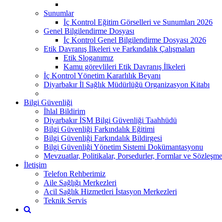
Sunumlar
İç Kontrol Eğitim Görselleri ve Sunumları 2026
Genel Bilgilendirme Dosyası
İç Kontrol Genel Bilgilendirme Dosyası 2026
Etik Davranış İlkeleri ve Farkındalık Çalışmaları
Etik Sloganımız
Kamu görevlileri Etik Davranış İlkeleri
İç Kontrol Yönetim Kararlılık Beyanı
Diyarbakır İl Sağlık Müdürlüğü Organizasyon Kitabı
Bilgi Güvenliği
İhlal Bildirim
Diyarbakır İSM Bilgi Güvenliği Taahhüdü
Bilgi Güvenliği Farkındalık Eğitimi
Bilgi Güvenliği Farkındalık Bildirgesi
Bilgi Güvenliği Yönetim Sistemi Dokümantasyonu
Mevzuatlar, Politikalar, Porsedurler, Formlar ve Sözleşme
İletişim
Telefon Rehberimiz
Aile Sağlığı Merkezleri
Acil Sağlık Hizmetleri İstasyon Merkezleri
Teknik Servis