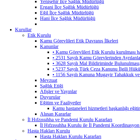
Yenişehir İlçe Sağlık Müdürlüğü
Ergani İlçe Sağlık Müdürlüğü
Eğil İlçe Sağlık Müdürlüğü
Hani İlçe Sağlık Müdürlüğü
Kurullar
Etik Kurulu
Kamu Görevlileri Etik Davranış İlkeleri
Kanunlar
• Kamu Görevlileri Etik Kurulu kurulması 
• 2531 Sayılı Kamu Görevlerinden Ayrılanl
• 3628 Sayılı Mal Bildiriminde Bulunulmas
• 5237 Sayılı Türk Ceza Kanunu İlgili Hük
• 1156 Sayılı Kanuna Mugayir Tahakkuk ve 
Mevzuat
Sağlık Etiği
Afişler ve Yayınlar
Duyurular
Eğitim ve Faaliyetler
Kamu hastaneleri hizmetleri başkanlığı eğiti
Alınan Kararlar
İl Hıfzıssıhha ve Pandemi Kurulu Kararları
İl Hıfzıssıhha Kurulu ile İl Pandemi Koordinasyon
Hasta Hakları Kurulu
Hasta Hakları Kurulu Kararları