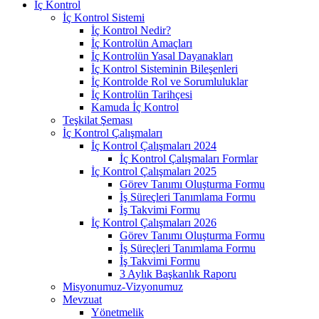
İç Kontrol
İç Kontrol Sistemi
İç Kontrol Nedir?
İç Kontrolün Amaçları
İç Kontrolün Yasal Dayanakları
İç Kontrol Sisteminin Bileşenleri
İç Kontrolde Rol ve Sorumluluklar
İç Kontrolün Tarihçesi
Kamuda İç Kontrol
Teşkilat Şeması
İç Kontrol Çalışmaları
İç Kontrol Çalışmaları 2024
İç Kontrol Çalışmaları Formlar
İç Kontrol Çalışmaları 2025
Görev Tanımı Oluşturma Formu
İş Süreçleri Tanımlama Formu
İş Takvimi Formu
İç Kontrol Çalışmaları 2026
Görev Tanımı Oluşturma Formu
İş Süreçleri Tanımlama Formu
İş Takvimi Formu
3 Aylık Başkanlık Raporu
Misyonumuz-Vizyonumuz
Mevzuat
Yönetmelik