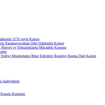
hakkında 5176 sayılı Kanun
arın Yapamayacakları İşler Hakkında Kanun
ı, Rüşvet ve Yolsuzluklarla Mücadele Kanunu
ümler
Tediye Muamelatını İhbar Edenlere İkramiye İtasına Dair Kanun
m faaliyetimiz
 Kurulu Kararları