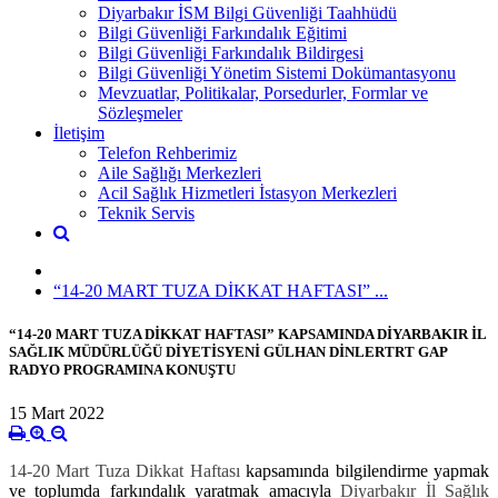
Diyarbakır İSM Bilgi Güvenliği Taahhüdü
Bilgi Güvenliği Farkındalık Eğitimi
Bilgi Güvenliği Farkındalık Bildirgesi
Bilgi Güvenliği Yönetim Sistemi Dokümantasyonu
Mevzuatlar, Politikalar, Porsedurler, Formlar ve
Sözleşmeler
İletişim
Telefon Rehberimiz
Aile Sağlığı Merkezleri
Acil Sağlık Hizmetleri İstasyon Merkezleri
Teknik Servis
“14-20 MART TUZA DİKKAT HAFTASI” ...
“14-20 MART TUZA DİKKAT HAFTASI” KAPSAMINDA DİYARBAKIR İL
SAĞLIK MÜDÜRLÜĞÜ DİYETİSYENİ GÜLHAN DİNLERTRT GAP
RADYO PROGRAMINA KONUŞTU
15 Mart 2022
14-20 Mart Tuza Dikkat Haftası
kapsamında bilgilendirme yapmak
ve toplumda farkındalık yaratmak amacıyla
Diyarbakır İl Sağlık