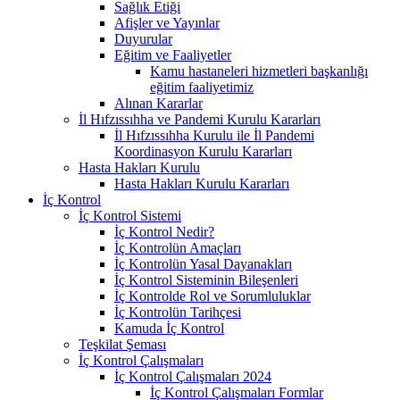
Sağlık Etiği
Afişler ve Yayınlar
Duyurular
Eğitim ve Faaliyetler
Kamu hastaneleri hizmetleri başkanlığı
eğitim faaliyetimiz
Alınan Kararlar
İl Hıfzıssıhha ve Pandemi Kurulu Kararları
İl Hıfzıssıhha Kurulu ile İl Pandemi
Koordinasyon Kurulu Kararları
Hasta Hakları Kurulu
Hasta Hakları Kurulu Kararları
İç Kontrol
İç Kontrol Sistemi
İç Kontrol Nedir?
İç Kontrolün Amaçları
İç Kontrolün Yasal Dayanakları
İç Kontrol Sisteminin Bileşenleri
İç Kontrolde Rol ve Sorumluluklar
İç Kontrolün Tarihçesi
Kamuda İç Kontrol
Teşkilat Şeması
İç Kontrol Çalışmaları
İç Kontrol Çalışmaları 2024
İç Kontrol Çalışmaları Formlar