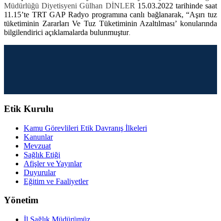
Müdürlüğü Diyetisyeni Gülhan DİNLER
15.03.2022 tarihinde saat
11.15’te TRT GAP Radyo programına canlı bağlanarak, “Aşırı tuz
tüketiminin Zararları Ve Tuz Tüketiminin Azaltılması’ konularında
bilgilendirici açıklamalarda bulunmuştur
.
Etik Kurulu
Kamu Görevlileri Etik Davranış İlkeleri
Kanunlar
Mevzuat
Sağlık Etiği
Afişler ve Yayınlar
Duyurular
Eğitim ve Faaliyetler
Yönetim
İl Sağlık Müdürümüz