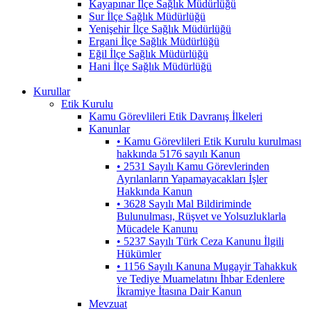
Kayapınar İlçe Sağlık Müdürlüğü
Sur İlçe Sağlık Müdürlüğü
Yenişehir İlçe Sağlık Müdürlüğü
Ergani İlçe Sağlık Müdürlüğü
Eğil İlçe Sağlık Müdürlüğü
Hani İlçe Sağlık Müdürlüğü
Kurullar
Etik Kurulu
Kamu Görevlileri Etik Davranış İlkeleri
Kanunlar
• Kamu Görevlileri Etik Kurulu kurulması
hakkında 5176 sayılı Kanun
• 2531 Sayılı Kamu Görevlerinden
Ayrılanların Yapamayacakları İşler
Hakkında Kanun
• 3628 Sayılı Mal Bildiriminde
Bulunulması, Rüşvet ve Yolsuzluklarla
Mücadele Kanunu
• 5237 Sayılı Türk Ceza Kanunu İlgili
Hükümler
• 1156 Sayılı Kanuna Mugayir Tahakkuk
ve Tediye Muamelatını İhbar Edenlere
İkramiye İtasına Dair Kanun
Mevzuat