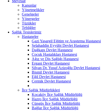
Mevzuat
Kanunlar
Yönetmelikler
Genelgeler
Yönergeler
Tüzükler
Tebliğler
Sağlık Tesislerimiz
Hastaneler
Gazi Yaşargil Eğitim ve Araştırma Hastanesi
Selahaddin Eyyübi Devlet Hastanesi
Dağkapı Devlet Hastanesi
Çocuk Hastalıkları Hastanesi
Ağız ve Diş Sağlığı Hastanesi
Ergani Devlet Hastanesi
Silvan Dr. Yusuf Azizoğlu Devlet Hastanesi
Bismil Devlet Hastanesi
Eğil Devlet Hastanesi
Çermik Devlet Hastanesi
İlçe Sağlık Müdürlükleri
Kocaköy İlçe Sağlık Müdürlüğü
Hazro İlçe Sağlık Müdürlüğü
Çüngüş İlçe Sağlık Müdürlüğü
Bağlar İlçe Sağlık Müdürlüğü