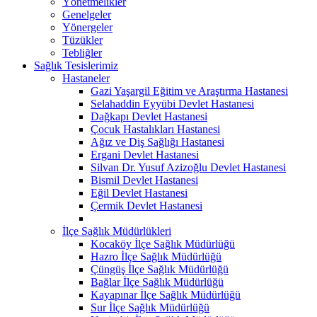
Yönetmelikler
Genelgeler
Yönergeler
Tüzükler
Tebliğler
Sağlık Tesislerimiz
Hastaneler
Gazi Yaşargil Eğitim ve Araştırma Hastanesi
Selahaddin Eyyübi Devlet Hastanesi
Dağkapı Devlet Hastanesi
Çocuk Hastalıkları Hastanesi
Ağız ve Diş Sağlığı Hastanesi
Ergani Devlet Hastanesi
Silvan Dr. Yusuf Azizoğlu Devlet Hastanesi
Bismil Devlet Hastanesi
Eğil Devlet Hastanesi
Çermik Devlet Hastanesi
İlçe Sağlık Müdürlükleri
Kocaköy İlçe Sağlık Müdürlüğü
Hazro İlçe Sağlık Müdürlüğü
Çüngüş İlçe Sağlık Müdürlüğü
Bağlar İlçe Sağlık Müdürlüğü
Kayapınar İlçe Sağlık Müdürlüğü
Sur İlçe Sağlık Müdürlüğü