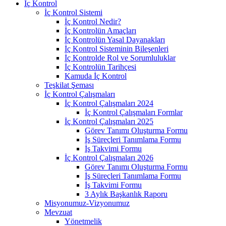
İç Kontrol
İç Kontrol Sistemi
İç Kontrol Nedir?
İç Kontrolün Amaçları
İç Kontrolün Yasal Dayanakları
İç Kontrol Sisteminin Bileşenleri
İç Kontrolde Rol ve Sorumluluklar
İç Kontrolün Tarihçesi
Kamuda İç Kontrol
Teşkilat Şeması
İç Kontrol Çalışmaları
İç Kontrol Çalışmaları 2024
İç Kontrol Çalışmaları Formlar
İç Kontrol Çalışmaları 2025
Görev Tanımı Oluşturma Formu
İş Süreçleri Tanımlama Formu
İş Takvimi Formu
İç Kontrol Çalışmaları 2026
Görev Tanımı Oluşturma Formu
İş Süreçleri Tanımlama Formu
İş Takvimi Formu
3 Aylık Başkanlık Raporu
Misyonumuz-Vizyonumuz
Mevzuat
Yönetmelik