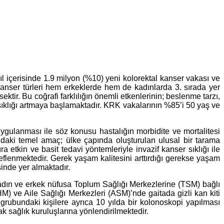
l içerisinde 1.9 milyon (%10) yeni kolorektal kanser vakası ve
kanser türleri hem erkeklerde hem de kadınlarda 3. sırada yer
ir. Bu coğrafi farklılığın önemli etkenlerinin; beslenme tarzı,
ıklığı artmaya başlamaktadır. KRK vakalarının %85’i 50 yaş ve
uygulanması ile söz konusu hastalığın morbidite ve mortalitesi
ndaki temel amaç; ülke çapında oluşturulan ulusal bir tarama
etkin ve basit tedavi yöntemleriyle invazif kanser sıklığı ile
eflenmektedir. Gerek yaşam kalitesini arttırdığı gerekse yaşam
inde yer almaktadır.
adın ve erkek nüfusa Toplum Sağlığı Merkezlerine (TSM) bağlı
) ve Aile Sağlığı Merkezleri (ASM)’nde gaitada gizli kan kiti
 grubundaki kişilere ayrıca 10 yılda bir kolonoskopi yapılması
k sağlık kuruluşlarına yönlendirilmektedir.