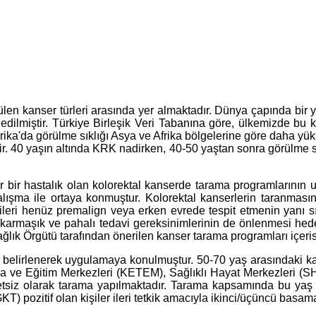
n kanser türleri arasında yer almaktadır. Dünya çapında bir yı
 edilmiştir. Türkiye Birleşik Veri Tabanına göre, ülkemizde bu 
a'da görülme sıklığı Asya ve Afrika bölgelerine göre daha yüksekt
ir. 40 yaşın altında KRK nadirken, 40-50 yaştan sonra görülme s
r bir hastalık olan kolorektal kanserde tarama programlarının 
lışma ile ortaya konmuştur. Kolorektal kanserlerin taranması
eri henüz premalign veya erken evrede tespit etmenin yanı sıra 
sı karmaşık ve pahalı tedavi gereksinimlerinin de önlenmesi hed
lık Örgütü tarafından önerilen kanser tarama programları içeris
 belirlenerek uygulamaya konulmuştur. 50-70 yaş arasındaki k
a ve Eğitim Merkezleri (KETEM), Sağlıklı Hayat Merkezleri (SHM
 ücretsiz olarak tarama yapılmaktadır. Tarama kapsamında bu yaş
 pozitif olan kişiler ileri tetkik amacıyla ikinci/üçüncü basama