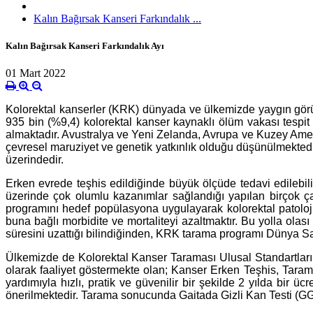
Kalın Bağırsak Kanseri Farkındalık ...
Kalın Bağırsak Kanseri Farkındalık Ayı
01 Mart 2022
Kolorektal kanserler (KRK) dünyada ve ülkemizde yaygın görüle
935 bin (%9,4) kolorektal kanser kaynaklı ölüm vakası tespit
almaktadır. Avustralya ve Yeni Zelanda, Avrupa ve Kuzey Amerik
çevresel maruziyet ve genetik yatkınlık olduğu düşünülmekted
üzerindedir.
Erken evrede teşhis edildiğinde büyük ölçüde tedavi edilebili
üzerinde çok olumlu kazanımlar sağlandığı yapılan birçok ça
programını hedef popülasyona uygulayarak kolorektal patolojil
buna bağlı morbidite ve mortaliteyi azaltmaktır. Bu yolla ola
süresini uzattığı bilindiğinden, KRK tarama programı Dünya Sağ
Ülkemizde de Kolorektal Kanser Taraması Ulusal Standartları
olarak faaliyet göstermekte olan; Kanser Erken Teşhis, Taram
yardımıyla hızlı, pratik ve güvenilir bir şekilde 2 yılda bir
önerilmektedir. Tarama sonucunda Gaitada Gizli Kan Testi (GGKT)