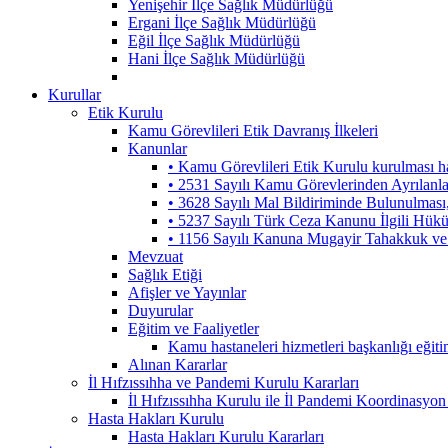
Yenişehir İlçe Sağlık Müdürlüğü
Ergani İlçe Sağlık Müdürlüğü
Eğil İlçe Sağlık Müdürlüğü
Hani İlçe Sağlık Müdürlüğü
Kurullar
Etik Kurulu
Kamu Görevlileri Etik Davranış İlkeleri
Kanunlar
• Kamu Görevlileri Etik Kurulu kurulması 
• 2531 Sayılı Kamu Görevlerinden Ayrılanl
• 3628 Sayılı Mal Bildiriminde Bulunulmas
• 5237 Sayılı Türk Ceza Kanunu İlgili Hük
• 1156 Sayılı Kanuna Mugayir Tahakkuk ve 
Mevzuat
Sağlık Etiği
Afişler ve Yayınlar
Duyurular
Eğitim ve Faaliyetler
Kamu hastaneleri hizmetleri başkanlığı eğiti
Alınan Kararlar
İl Hıfzıssıhha ve Pandemi Kurulu Kararları
İl Hıfzıssıhha Kurulu ile İl Pandemi Koordinasyon
Hasta Hakları Kurulu
Hasta Hakları Kurulu Kararları