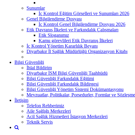
Sunumlar
İç Kontrol Eğitim Görselleri ve Sunumları 2026
Genel Bilgilendirme Dosyası
İç Kontrol Genel Bilgilendirme Dosyası 2026
Etik Davranış İlkeleri ve Farkındalık Çalışmaları
Etik Sloganımız
Kamu görevlileri Etik Davranış İlkeleri
İç Kontrol Yönetim Kararlılık Beyanı
Diyarbakır İl Sağlık Müdürlüğü Organizasyon Kitabı
Bilgi Güvenliği
İhlal Bildirim
Diyarbakır İSM Bilgi Güvenliği Taahhüdü
Bilgi Güvenliği Farkındalık Eğitimi
Bilgi Güvenliği Farkındalık Bildirgesi
Bilgi Güvenliği Yönetim Sistemi Dokümantasyonu
Mevzuatlar, Politikalar, Porsedurler, Formlar ve Sözleşme
İletişim
Telefon Rehberimiz
Aile Sağlığı Merkezleri
Acil Sağlık Hizmetleri İstasyon Merkezleri
Teknik Servis