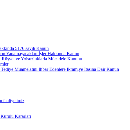
hakkında 5176 sayılı Kanun
arın Yapamayacakları İşler Hakkında Kanun
ı, Rüşvet ve Yolsuzluklarla Mücadele Kanunu
ümler
Tediye Muamelatını İhbar Edenlere İkramiye İtasına Dair Kanun
m faaliyetimiz
 Kurulu Kararları