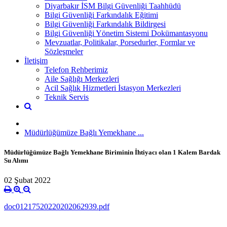
Diyarbakır İSM Bilgi Güvenliği Taahhüdü
Bilgi Güvenliği Farkındalık Eğitimi
Bilgi Güvenliği Farkındalık Bildirgesi
Bilgi Güvenliği Yönetim Sistemi Dokümantasyonu
Mevzuatlar, Politikalar, Porsedurler, Formlar ve
Sözleşmeler
İletişim
Telefon Rehberimiz
Aile Sağlığı Merkezleri
Acil Sağlık Hizmetleri İstasyon Merkezleri
Teknik Servis
Müdürlüğümüze Bağlı Yemekhane ...
Müdürlüğümüze Bağlı Yemekhane Biriminin İhtiyacı olan 1 Kalem Bardak
Su Alımı
02 Şubat 2022
doc01217520220202062939.pdf