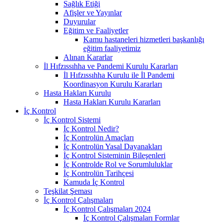
Sağlık Etiği
Afişler ve Yayınlar
Duyurular
Eğitim ve Faaliyetler
Kamu hastaneleri hizmetleri başkanlığı
eğitim faaliyetimiz
Alınan Kararlar
İl Hıfzıssıhha ve Pandemi Kurulu Kararları
İl Hıfzıssıhha Kurulu ile İl Pandemi
Koordinasyon Kurulu Kararları
Hasta Hakları Kurulu
Hasta Hakları Kurulu Kararları
İç Kontrol
İç Kontrol Sistemi
İç Kontrol Nedir?
İç Kontrolün Amaçları
İç Kontrolün Yasal Dayanakları
İç Kontrol Sisteminin Bileşenleri
İç Kontrolde Rol ve Sorumluluklar
İç Kontrolün Tarihçesi
Kamuda İç Kontrol
Teşkilat Şeması
İç Kontrol Çalışmaları
İç Kontrol Çalışmaları 2024
İç Kontrol Çalışmaları Formlar