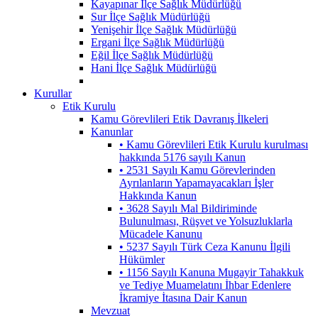
Kayapınar İlçe Sağlık Müdürlüğü
Sur İlçe Sağlık Müdürlüğü
Yenişehir İlçe Sağlık Müdürlüğü
Ergani İlçe Sağlık Müdürlüğü
Eğil İlçe Sağlık Müdürlüğü
Hani İlçe Sağlık Müdürlüğü
Kurullar
Etik Kurulu
Kamu Görevlileri Etik Davranış İlkeleri
Kanunlar
• Kamu Görevlileri Etik Kurulu kurulması
hakkında 5176 sayılı Kanun
• 2531 Sayılı Kamu Görevlerinden
Ayrılanların Yapamayacakları İşler
Hakkında Kanun
• 3628 Sayılı Mal Bildiriminde
Bulunulması, Rüşvet ve Yolsuzluklarla
Mücadele Kanunu
• 5237 Sayılı Türk Ceza Kanunu İlgili
Hükümler
• 1156 Sayılı Kanuna Mugayir Tahakkuk
ve Tediye Muamelatını İhbar Edenlere
İkramiye İtasına Dair Kanun
Mevzuat