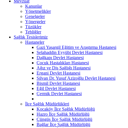
Mevzuat
Kanunlar
Yönetmelikler
Genelgeler
Yönergeler
Tüzükler
Tebliğler
Sağlık Tesislerimiz
Hastaneler
Gazi Yaşargil Eğitim ve Araştırma Hastanesi
Selahaddin Eyyübi Devlet Hastanesi
Dağkapı Devlet Hastanesi
Çocuk Hastalıkları Hastanesi
Ağız ve Diş Sağlığı Hastanesi
Ergani Devlet Hastanesi
Silvan Dr. Yusuf Azizoğlu Devlet Hastanesi
Bismil Devlet Hastanesi
Eğil Devlet Hastanesi
Çermik Devlet Hastanesi
İlçe Sağlık Müdürlükleri
Kocaköy İlçe Sağlık Müdürlüğü
Hazro İlçe Sağlık Müdürlüğü
Çüngüş İlçe Sağlık Müdürlüğü
Bağlar İlçe Sağlık Müdürlüğü