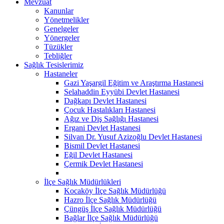
Mevzuat
Kanunlar
Yönetmelikler
Genelgeler
Yönergeler
Tüzükler
Tebliğler
Sağlık Tesislerimiz
Hastaneler
Gazi Yaşargil Eğitim ve Araştırma Hastanesi
Selahaddin Eyyübi Devlet Hastanesi
Dağkapı Devlet Hastanesi
Çocuk Hastalıkları Hastanesi
Ağız ve Diş Sağlığı Hastanesi
Ergani Devlet Hastanesi
Silvan Dr. Yusuf Azizoğlu Devlet Hastanesi
Bismil Devlet Hastanesi
Eğil Devlet Hastanesi
Çermik Devlet Hastanesi
İlçe Sağlık Müdürlükleri
Kocaköy İlçe Sağlık Müdürlüğü
Hazro İlçe Sağlık Müdürlüğü
Çüngüş İlçe Sağlık Müdürlüğü
Bağlar İlçe Sağlık Müdürlüğü