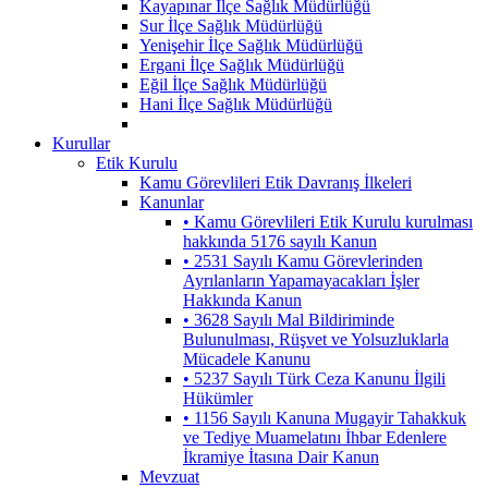
Kayapınar İlçe Sağlık Müdürlüğü
Sur İlçe Sağlık Müdürlüğü
Yenişehir İlçe Sağlık Müdürlüğü
Ergani İlçe Sağlık Müdürlüğü
Eğil İlçe Sağlık Müdürlüğü
Hani İlçe Sağlık Müdürlüğü
Kurullar
Etik Kurulu
Kamu Görevlileri Etik Davranış İlkeleri
Kanunlar
• Kamu Görevlileri Etik Kurulu kurulması
hakkında 5176 sayılı Kanun
• 2531 Sayılı Kamu Görevlerinden
Ayrılanların Yapamayacakları İşler
Hakkında Kanun
• 3628 Sayılı Mal Bildiriminde
Bulunulması, Rüşvet ve Yolsuzluklarla
Mücadele Kanunu
• 5237 Sayılı Türk Ceza Kanunu İlgili
Hükümler
• 1156 Sayılı Kanuna Mugayir Tahakkuk
ve Tediye Muamelatını İhbar Edenlere
İkramiye İtasına Dair Kanun
Mevzuat