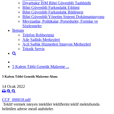
Diyarbakır İSM Bilgi Güvenliği Taahhüdü
Bilgi Güvenliği Farkındalık Eğitimi
Bilgi Güvenliği Farkındalık Bildirgesi
Bilgi Güvenliği Yönetim Sistemi Dokümantasyonu
Mevzuatlar, Politikalar, Porsedurler, Formlar ve
Sözleşmeler
İletişim
Telefon Rehberimiz
Aile Sağlığı Merkezleri
Acil Sağlık Hizmetleri İstasyon Merkezleri
Teknik Servis
5 Kalem Tıbbi Genetik Malzeme ...
5 Kalem Tıbbi Genetik Malzeme Alımı
14 Ocak 2022
CCF_000018.pdf
Teklif vermek isteyen istekliler tekliflerini teklif mektubunda
belirtilen adrese meail atabılırler.