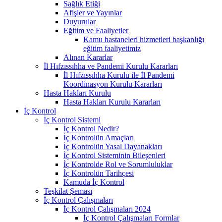
Sağlık Etiği
Afişler ve Yayınlar
Duyurular
Eğitim ve Faaliyetler
Kamu hastaneleri hizmetleri başkanlığı
eğitim faaliyetimiz
Alınan Kararlar
İl Hıfzıssıhha ve Pandemi Kurulu Kararları
İl Hıfzıssıhha Kurulu ile İl Pandemi
Koordinasyon Kurulu Kararları
Hasta Hakları Kurulu
Hasta Hakları Kurulu Kararları
İç Kontrol
İç Kontrol Sistemi
İç Kontrol Nedir?
İç Kontrolün Amaçları
İç Kontrolün Yasal Dayanakları
İç Kontrol Sisteminin Bileşenleri
İç Kontrolde Rol ve Sorumluluklar
İç Kontrolün Tarihçesi
Kamuda İç Kontrol
Teşkilat Şeması
İç Kontrol Çalışmaları
İç Kontrol Çalışmaları 2024
İç Kontrol Çalışmaları Formlar