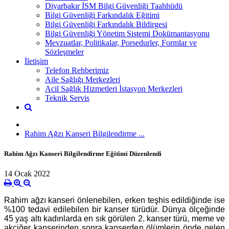
Diyarbakır İSM Bilgi Güvenliği Taahhüdü
Bilgi Güvenliği Farkındalık Eğitimi
Bilgi Güvenliği Farkındalık Bildirgesi
Bilgi Güvenliği Yönetim Sistemi Dokümantasyonu
Mevzuatlar, Politikalar, Porsedurler, Formlar ve
Sözleşmeler
İletişim
Telefon Rehberimiz
Aile Sağlığı Merkezleri
Acil Sağlık Hizmetleri İstasyon Merkezleri
Teknik Servis
Rahim Ağzı Kanseri Bilgilendirme ...
Rahim Ağzı Kanseri Bilgilendirme Eğitimi Düzenlendi
14 Ocak 2022
Rahim ağzı kanseri önlenebilen, erken teşhis edildiğinde ise
%100 tedavi edilebilen bir kanser türüdür.
Dünya ölçeğinde
45 yaş altı kadınlarda en sık görülen 2. kanser türü, meme ve
akciğer kanserinden sonra kanserden ölümlerin önde gelen