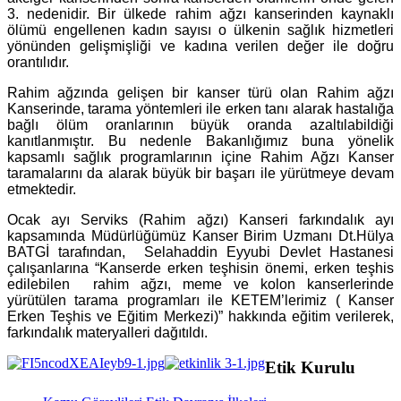
3. nedenidir.
Bir ülkede rahim ağzı kanserinden kaynaklı
ölümü engellenen kadın sayısı o ülkenin sağlık hizmetleri
yönünden gelişmişliği ve kadına verilen değer ile doğru
orantılıdır.
Rahim ağzında gelişen bir kanser türü olan Rahim ağzı
Kanserinde, tarama yöntemleri ile erken tanı alarak hastalığa
bağlı ölüm oranlarının büyük oranda azaltılabildiği
kanıtlanmıştır. Bu nedenle Bakanlığımız buna yönelik
kapsamlı sağlık programlarının içine Rahim Ağzı Kanser
taramalarını da alarak büyük bir başarı ile yürütmeye devam
etmektedir.
Ocak ayı Serviks (Rahim ağzı) Kanseri farkındalık ayı
kapsamında Müdürlüğümüz Kanser Birim Uzmanı Dt.Hülya
BATGİ tarafından, Selahaddin Eyyubi Devlet Hastanesi
çalışanlarına “Kanserde erken teşhisin önemi, erken teşhis
edilebilen rahim ağzı, meme ve kolon kanserlerinde
yürütülen tarama programları ile KETEM’lerimiz ( Kanser
Erken Teşhis ve Eğitim Merkezi)” hakkında eğitim verilerek,
farkındalık materyalleri dağıtıldı.
Etik Kurulu