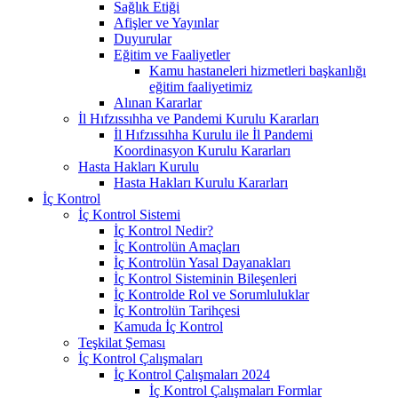
Sağlık Etiği
Afişler ve Yayınlar
Duyurular
Eğitim ve Faaliyetler
Kamu hastaneleri hizmetleri başkanlığı
eğitim faaliyetimiz
Alınan Kararlar
İl Hıfzıssıhha ve Pandemi Kurulu Kararları
İl Hıfzıssıhha Kurulu ile İl Pandemi
Koordinasyon Kurulu Kararları
Hasta Hakları Kurulu
Hasta Hakları Kurulu Kararları
İç Kontrol
İç Kontrol Sistemi
İç Kontrol Nedir?
İç Kontrolün Amaçları
İç Kontrolün Yasal Dayanakları
İç Kontrol Sisteminin Bileşenleri
İç Kontrolde Rol ve Sorumluluklar
İç Kontrolün Tarihçesi
Kamuda İç Kontrol
Teşkilat Şeması
İç Kontrol Çalışmaları
İç Kontrol Çalışmaları 2024
İç Kontrol Çalışmaları Formlar