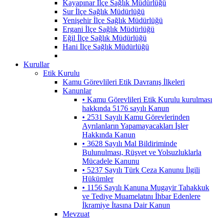
Kayapınar İlçe Sağlık Müdürlüğü
Sur İlçe Sağlık Müdürlüğü
Yenişehir İlçe Sağlık Müdürlüğü
Ergani İlçe Sağlık Müdürlüğü
Eğil İlçe Sağlık Müdürlüğü
Hani İlçe Sağlık Müdürlüğü
Kurullar
Etik Kurulu
Kamu Görevlileri Etik Davranış İlkeleri
Kanunlar
• Kamu Görevlileri Etik Kurulu kurulması
hakkında 5176 sayılı Kanun
• 2531 Sayılı Kamu Görevlerinden
Ayrılanların Yapamayacakları İşler
Hakkında Kanun
• 3628 Sayılı Mal Bildiriminde
Bulunulması, Rüşvet ve Yolsuzluklarla
Mücadele Kanunu
• 5237 Sayılı Türk Ceza Kanunu İlgili
Hükümler
• 1156 Sayılı Kanuna Mugayir Tahakkuk
ve Tediye Muamelatını İhbar Edenlere
İkramiye İtasına Dair Kanun
Mevzuat