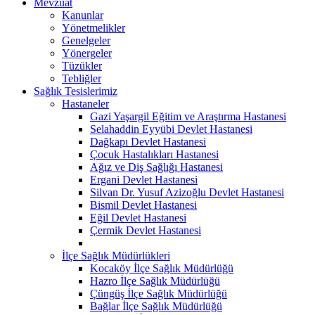
Mevzuat
Kanunlar
Yönetmelikler
Genelgeler
Yönergeler
Tüzükler
Tebliğler
Sağlık Tesislerimiz
Hastaneler
Gazi Yaşargil Eğitim ve Araştırma Hastanesi
Selahaddin Eyyübi Devlet Hastanesi
Dağkapı Devlet Hastanesi
Çocuk Hastalıkları Hastanesi
Ağız ve Diş Sağlığı Hastanesi
Ergani Devlet Hastanesi
Silvan Dr. Yusuf Azizoğlu Devlet Hastanesi
Bismil Devlet Hastanesi
Eğil Devlet Hastanesi
Çermik Devlet Hastanesi
İlçe Sağlık Müdürlükleri
Kocaköy İlçe Sağlık Müdürlüğü
Hazro İlçe Sağlık Müdürlüğü
Çüngüş İlçe Sağlık Müdürlüğü
Bağlar İlçe Sağlık Müdürlüğü