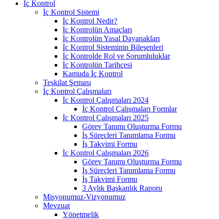
İç Kontrol
İç Kontrol Sistemi
İç Kontrol Nedir?
İç Kontrolün Amaçları
İç Kontrolün Yasal Dayanakları
İç Kontrol Sisteminin Bileşenleri
İç Kontrolde Rol ve Sorumluluklar
İç Kontrolün Tarihçesi
Kamuda İç Kontrol
Teşkilat Şeması
İç Kontrol Çalışmaları
İç Kontrol Çalışmaları 2024
İç Kontrol Çalışmaları Formlar
İç Kontrol Çalışmaları 2025
Görev Tanımı Oluşturma Formu
İş Süreçleri Tanımlama Formu
İş Takvimi Formu
İç Kontrol Çalışmaları 2026
Görev Tanımı Oluşturma Formu
İş Süreçleri Tanımlama Formu
İş Takvimi Formu
3 Aylık Başkanlık Raporu
Misyonumuz-Vizyonumuz
Mevzuat
Yönetmelik