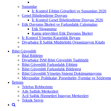
Sunumlar
İç Kontrol Eğitim Görselleri ve Sunumları 2026
Genel Bilgilendirme Dosyası
İç Kontrol Genel Bilgilendirme Dosyası 2026
Etik Davranış İlkeleri ve Farkındalık Çalışmaları
Etik Sloganımız
Kamu görevlileri Etik Davranış İlkeleri
İç Kontrol Yönetim Kararlılık Beyanı
Diyarbakır İl Sağlık Müdürlüğü Organizasyon Kitabı
Bilgi Güvenliği
İhlal Bildirim
Diyarbakır İSM Bilgi Güvenliği Taahhüdü
Bilgi Güvenliği Farkındalık Eğitimi
Bilgi Güvenliği Farkındalık Bildirgesi
Bilgi Güvenliği Yönetim Sistemi Dokümantasyonu
Mevzuatlar, Politikalar, Porsedurler, Formlar ve Sözleşme
İletişim
Telefon Rehberimiz
Aile Sağlığı Merkezleri
Acil Sağlık Hizmetleri İstasyon Merkezleri
Teknik Servis