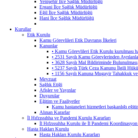
Yenişehir İlçe Sağlık Müdürlüğü
Ergani İlçe Sağlık Müdürlüğü
Eğil İlçe Sağlık Müdürlüğü
Hani İlçe Sağlık Müdürlüğü
Kurullar
Etik Kurulu
Kamu Görevlileri Etik Davranış İlkeleri
Kanunlar
• Kamu Görevlileri Etik Kurulu kurulması 
• 2531 Sayılı Kamu Görevlerinden Ayrılanl
• 3628 Sayılı Mal Bildiriminde Bulunulmas
• 5237 Sayılı Türk Ceza Kanunu İlgili Hük
• 1156 Sayılı Kanuna Mugayir Tahakkuk ve 
Mevzuat
Sağlık Etiği
Afişler ve Yayınlar
Duyurular
Eğitim ve Faaliyetler
Kamu hastaneleri hizmetleri başkanlığı eğiti
Alınan Kararlar
İl Hıfzıssıhha ve Pandemi Kurulu Kararları
İl Hıfzıssıhha Kurulu ile İl Pandemi Koordinasyon
Hasta Hakları Kurulu
Hasta Hakları Kurulu Kararları