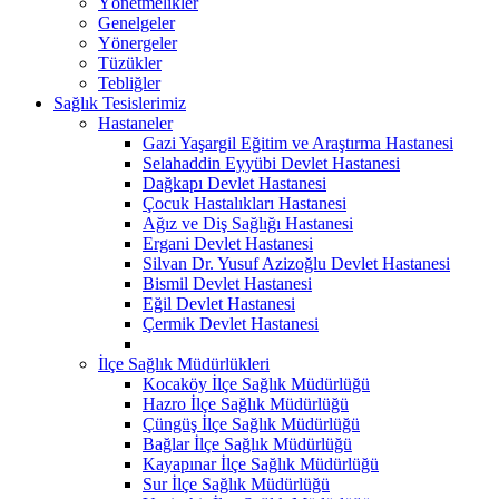
Yönetmelikler
Genelgeler
Yönergeler
Tüzükler
Tebliğler
Sağlık Tesislerimiz
Hastaneler
Gazi Yaşargil Eğitim ve Araştırma Hastanesi
Selahaddin Eyyübi Devlet Hastanesi
Dağkapı Devlet Hastanesi
Çocuk Hastalıkları Hastanesi
Ağız ve Diş Sağlığı Hastanesi
Ergani Devlet Hastanesi
Silvan Dr. Yusuf Azizoğlu Devlet Hastanesi
Bismil Devlet Hastanesi
Eğil Devlet Hastanesi
Çermik Devlet Hastanesi
İlçe Sağlık Müdürlükleri
Kocaköy İlçe Sağlık Müdürlüğü
Hazro İlçe Sağlık Müdürlüğü
Çüngüş İlçe Sağlık Müdürlüğü
Bağlar İlçe Sağlık Müdürlüğü
Kayapınar İlçe Sağlık Müdürlüğü
Sur İlçe Sağlık Müdürlüğü