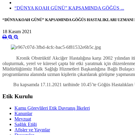
“DÜNYA KOAH GÜNÜ” KAPSAMINDA GÖĞÜS ...
“DÜNYA KOAH GÜNÜ” KAPSAMINDA GÖĞÜS HASTALIKLARI UZMANI D
18 Kasım 2021
Kronik Obstrüktif Akciğer Hastalığına karşı 2002 yılından itibar
oluşturmak, yerel ve küresel çapta bir etki yaratmak için düzenlenme
Müdürlüğümüz Halk Sağlığı Hizmetleri Başkanlığına Bağlı Bulaşıcı 
programlarına alanında uzman kişilerin çıkarılarak görüşme yapmasını
Bu kapsamda 17.11.2021 tarihinde 10.45’te Göğüs Hastalıkları Uz
Etik Kurulu
Kamu Görevlileri Etik Davranış İlkeleri
Kanunlar
Mevzuat
Sağlık Etiği
Afişler ve Yayınlar