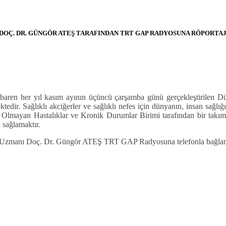
OÇ. DR. GÜNGÖR ATEŞ TARAFINDAN TRT GAP RADYOSUNA RÖPORTAJ 
en her yıl kasım ayının üçüncü çarşamba günü gerçekleştirilen Dün
ktedir.
Sağlıklı akciğerler ve sağlıklı nefes için dünyanın, insan sağlı
Olmayan Hastalıklar ve Kronik Durumlar Birimi tarafından bir takım f
 sağlamaktır.
manı Doç. Dr. Güngör ATEŞ TRT GAP Radyosuna telefonla bağlanarak;