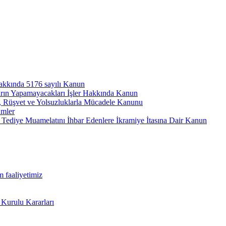
hakkında 5176 sayılı Kanun
arın Yapamayacakları İşler Hakkında Kanun
ı, Rüşvet ve Yolsuzluklarla Mücadele Kanunu
ümler
Tediye Muamelatını İhbar Edenlere İkramiye İtasına Dair Kanun
m faaliyetimiz
 Kurulu Kararları