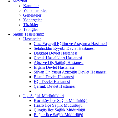
Mevzuat
Kanunlar
Yönetmelikler
Genelgeler
Yönergeler
Tüzükler
Tebliğler
Sağlık Tesislerimiz
Hastaneler
Gazi Yaşargil Eğitim ve Araştırma Hastanesi
Selahaddin Eyyübi Devlet Hastanesi
Dağkapı Devlet Hastanesi
Çocuk Hastalıkları Hastanesi
Ağız ve Diş Sağlığı Hastanesi
Ergani Devlet Hastanesi
Silvan Dr. Yusuf Azizoğlu Devlet Hastanesi
Bismil Devlet Hastanesi
Eğil Devlet Hastanesi
Çermik Devlet Hastanesi
İlçe Sağlık Müdürlükleri
Kocaköy İlçe Sağlık Müdürlüğü
Hazro İlçe Sağlık Müdürlüğü
Çüngüş İlçe Sağlık Müdürlüğü
Bağlar İlçe Sağlık Müdürlüğü