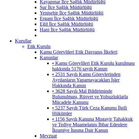
Kayapınar İlçe Sağlık Müdürlüğü
Sur İlçe Sağlık Müdürlüğü
Yenişehir İlçe Sağlık Müdürlüğü
Ergani İlçe Sağlık Müdürlüğü
Eğil İlçe Sağlık Müdürlüğü
Hani İlçe Sağlık Müdürlüğü
Kurullar
Etik Kurulu
Kamu Görevlileri Etik Davranış İlkeleri
Kanunlar
• Kamu Görevlileri Etik Kurulu kurulması
hakkında 5176 sayılı Kanun
• 2531 Sayılı Kamu Görevlerinden
Ayrılanların Yapamayacakları İşler
Hakkında Kanun
• 3628 Sayılı Mal Bildiriminde
Bulunulması, Rüşvet ve Yolsuzluklarla
Mücadele Kanunu
• 5237 Sayılı Türk Ceza Kanunu İlgili
Hükümler
• 1156 Sayılı Kanuna Mugayir Tahakkuk
ve Tediye Muamelatını İhbar Edenlere
İkramiye İtasına Dair Kanun
Mevzuat