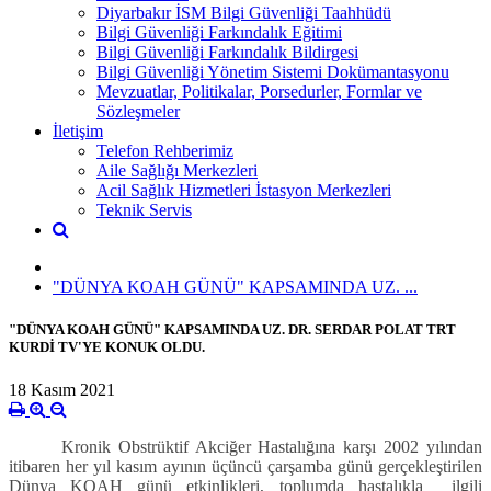
Diyarbakır İSM Bilgi Güvenliği Taahhüdü
Bilgi Güvenliği Farkındalık Eğitimi
Bilgi Güvenliği Farkındalık Bildirgesi
Bilgi Güvenliği Yönetim Sistemi Dokümantasyonu
Mevzuatlar, Politikalar, Porsedurler, Formlar ve
Sözleşmeler
İletişim
Telefon Rehberimiz
Aile Sağlığı Merkezleri
Acil Sağlık Hizmetleri İstasyon Merkezleri
Teknik Servis
"DÜNYA KOAH GÜNÜ" KAPSAMINDA UZ. ...
"DÜNYA KOAH GÜNÜ" KAPSAMINDA UZ. DR. SERDAR POLAT TRT
KURDİ TV'YE KONUK OLDU.
18 Kasım 2021
Kronik Obstrüktif Akciğer Hastalığına karşı 2002 yılından
itibaren her yıl kasım ayının üçüncü çarşamba günü gerçekleştirilen
Dünya KOAH günü etkinlikleri, toplumda hastalıkla ilgili