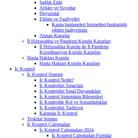
Sağlık Etiği
Afişler ve Yayınlar
Duyurular
Eğitim ve Faaliyetler
Kamu hastaneleri hizmetleri başkanlığı
eğitim faaliyetimiz
Alınan Kararlar
İl Hıfzıssıhha ve Pandemi Kurulu Kararları
İl Hıfzıssıhha Kurulu ile İl Pandemi
Koordinasyon Kurulu Kararları
Hasta Hakları Kurulu
Hasta Hakları Kurulu Kararları
İç Kontrol
İç Kontrol Sistemi
İç Kontrol Nedir?
İç Kontrolün Amaçları
İç Kontrolün Yasal Dayanakları
İç Kontrol Sisteminin Bileşenleri
İç Kontrolde Rol ve Sorumluluklar
İç Kontrolün Tarihçesi
Kamuda İç Kontrol
Teşkilat Şeması
İç Kontrol Çalışmaları
İç Kontrol Çalışmaları 2024
İç Kontrol Çalışmaları Formlar