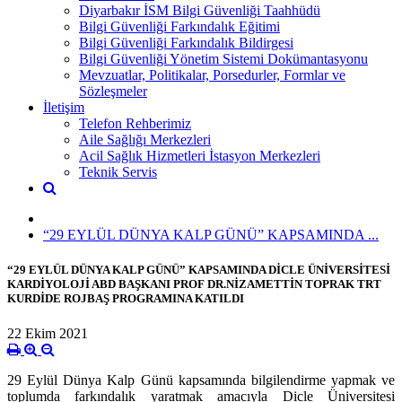
Diyarbakır İSM Bilgi Güvenliği Taahhüdü
Bilgi Güvenliği Farkındalık Eğitimi
Bilgi Güvenliği Farkındalık Bildirgesi
Bilgi Güvenliği Yönetim Sistemi Dokümantasyonu
Mevzuatlar, Politikalar, Porsedurler, Formlar ve
Sözleşmeler
İletişim
Telefon Rehberimiz
Aile Sağlığı Merkezleri
Acil Sağlık Hizmetleri İstasyon Merkezleri
Teknik Servis
“29 EYLÜL DÜNYA KALP GÜNÜ” KAPSAMINDA ...
“29 EYLÜL DÜNYA KALP GÜNÜ” KAPSAMINDA DİCLE ÜNİVERSİTESİ
KARDİYOLOJİ ABD BAŞKANI PROF DR.NİZAMETTİN TOPRAK TRT
KURDİDE ROJBAŞ PROGRAMINA KATILDI
22 Ekim 2021
29 Eylül Dünya Kalp Günü kapsamında bilgilendirme yapmak ve
toplumda farkındalık yaratmak amacıyla Dicle Üniversitesi