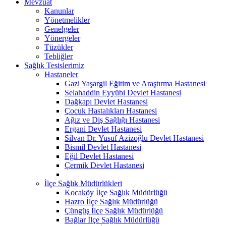
Mevzuat
Kanunlar
Yönetmelikler
Genelgeler
Yönergeler
Tüzükler
Tebliğler
Sağlık Tesislerimiz
Hastaneler
Gazi Yaşargil Eğitim ve Araştırma Hastanesi
Selahaddin Eyyübi Devlet Hastanesi
Dağkapı Devlet Hastanesi
Çocuk Hastalıkları Hastanesi
Ağız ve Diş Sağlığı Hastanesi
Ergani Devlet Hastanesi
Silvan Dr. Yusuf Azizoğlu Devlet Hastanesi
Bismil Devlet Hastanesi
Eğil Devlet Hastanesi
Çermik Devlet Hastanesi
İlçe Sağlık Müdürlükleri
Kocaköy İlçe Sağlık Müdürlüğü
Hazro İlçe Sağlık Müdürlüğü
Çüngüş İlçe Sağlık Müdürlüğü
Bağlar İlçe Sağlık Müdürlüğü