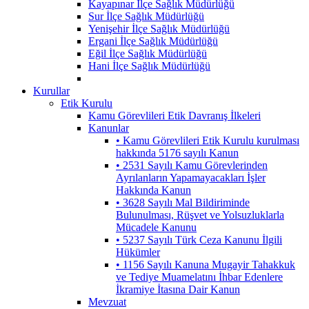
Kayapınar İlçe Sağlık Müdürlüğü
Sur İlçe Sağlık Müdürlüğü
Yenişehir İlçe Sağlık Müdürlüğü
Ergani İlçe Sağlık Müdürlüğü
Eğil İlçe Sağlık Müdürlüğü
Hani İlçe Sağlık Müdürlüğü
Kurullar
Etik Kurulu
Kamu Görevlileri Etik Davranış İlkeleri
Kanunlar
• Kamu Görevlileri Etik Kurulu kurulması
hakkında 5176 sayılı Kanun
• 2531 Sayılı Kamu Görevlerinden
Ayrılanların Yapamayacakları İşler
Hakkında Kanun
• 3628 Sayılı Mal Bildiriminde
Bulunulması, Rüşvet ve Yolsuzluklarla
Mücadele Kanunu
• 5237 Sayılı Türk Ceza Kanunu İlgili
Hükümler
• 1156 Sayılı Kanuna Mugayir Tahakkuk
ve Tediye Muamelatını İhbar Edenlere
İkramiye İtasına Dair Kanun
Mevzuat