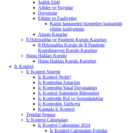
Sağlık Etiği
Afişler ve Yayınlar
Duyurular
Eğitim ve Faaliyetler
Kamu hastaneleri hizmetleri başkanlığı
eğitim faaliyetimiz
Alınan Kararlar
İl Hıfzıssıhha ve Pandemi Kurulu Kararları
İl Hıfzıssıhha Kurulu ile İl Pandemi
Koordinasyon Kurulu Kararları
Hasta Hakları Kurulu
Hasta Hakları Kurulu Kararları
İç Kontrol
İç Kontrol Sistemi
İç Kontrol Nedir?
İç Kontrolün Amaçları
İç Kontrolün Yasal Dayanakları
İç Kontrol Sisteminin Bileşenleri
İç Kontrolde Rol ve Sorumluluklar
İç Kontrolün Tarihçesi
Kamuda İç Kontrol
Teşkilat Şeması
İç Kontrol Çalışmaları
İç Kontrol Çalışmaları 2024
İç Kontrol Çalışmaları Formlar