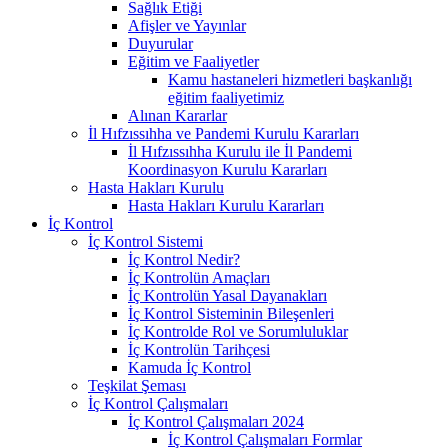
Sağlık Etiği
Afişler ve Yayınlar
Duyurular
Eğitim ve Faaliyetler
Kamu hastaneleri hizmetleri başkanlığı
eğitim faaliyetimiz
Alınan Kararlar
İl Hıfzıssıhha ve Pandemi Kurulu Kararları
İl Hıfzıssıhha Kurulu ile İl Pandemi
Koordinasyon Kurulu Kararları
Hasta Hakları Kurulu
Hasta Hakları Kurulu Kararları
İç Kontrol
İç Kontrol Sistemi
İç Kontrol Nedir?
İç Kontrolün Amaçları
İç Kontrolün Yasal Dayanakları
İç Kontrol Sisteminin Bileşenleri
İç Kontrolde Rol ve Sorumluluklar
İç Kontrolün Tarihçesi
Kamuda İç Kontrol
Teşkilat Şeması
İç Kontrol Çalışmaları
İç Kontrol Çalışmaları 2024
İç Kontrol Çalışmaları Formlar