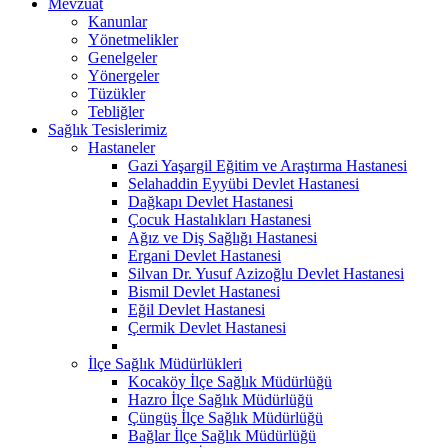
Mevzuat
Kanunlar
Yönetmelikler
Genelgeler
Yönergeler
Tüzükler
Tebliğler
Sağlık Tesislerimiz
Hastaneler
Gazi Yaşargil Eğitim ve Araştırma Hastanesi
Selahaddin Eyyübi Devlet Hastanesi
Dağkapı Devlet Hastanesi
Çocuk Hastalıkları Hastanesi
Ağız ve Diş Sağlığı Hastanesi
Ergani Devlet Hastanesi
Silvan Dr. Yusuf Azizoğlu Devlet Hastanesi
Bismil Devlet Hastanesi
Eğil Devlet Hastanesi
Çermik Devlet Hastanesi
İlçe Sağlık Müdürlükleri
Kocaköy İlçe Sağlık Müdürlüğü
Hazro İlçe Sağlık Müdürlüğü
Çüngüş İlçe Sağlık Müdürlüğü
Bağlar İlçe Sağlık Müdürlüğü