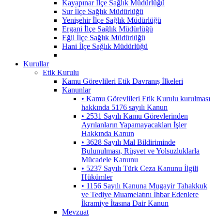
Kayapınar İlçe Sağlık Müdürlüğü
Sur İlçe Sağlık Müdürlüğü
Yenişehir İlçe Sağlık Müdürlüğü
Ergani İlçe Sağlık Müdürlüğü
Eğil İlçe Sağlık Müdürlüğü
Hani İlçe Sağlık Müdürlüğü
Kurullar
Etik Kurulu
Kamu Görevlileri Etik Davranış İlkeleri
Kanunlar
• Kamu Görevlileri Etik Kurulu kurulması
hakkında 5176 sayılı Kanun
• 2531 Sayılı Kamu Görevlerinden
Ayrılanların Yapamayacakları İşler
Hakkında Kanun
• 3628 Sayılı Mal Bildiriminde
Bulunulması, Rüşvet ve Yolsuzluklarla
Mücadele Kanunu
• 5237 Sayılı Türk Ceza Kanunu İlgili
Hükümler
• 1156 Sayılı Kanuna Mugayir Tahakkuk
ve Tediye Muamelatını İhbar Edenlere
İkramiye İtasına Dair Kanun
Mevzuat