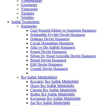
Yönetmelikler
Genelgeler
Yönergeler
Tüzükler
Tebliğler
Sağlık Tesislerimiz
Hastaneler
Gazi Yaşargil Eğitim ve Araştırma Hastanesi
Selahaddin Eyyübi Devlet Hastanesi
Dağkapı Devlet Hastanesi
Çocuk Hastalıkları Hastanesi
Ağız ve Diş Sağlığı Hastanesi
Ergani Devlet Hastanesi
Silvan Dr. Yusuf Azizoğlu Devlet Hastanesi
Bismil Devlet Hastanesi
Eğil Devlet Hastanesi
Çermik Devlet Hastanesi
İlçe Sağlık Müdürlükleri
Kocaköy İlçe Sağlık Müdürlüğü
Hazro İlçe Sağlık Müdürlüğü
Çüngüş İlçe Sağlık Müdürlüğü
Bağlar İlçe Sağlık Müdürlüğü
Kayapınar İlçe Sağlık Müdürlüğü
Sur İlçe Sağlık Müdürlüğü