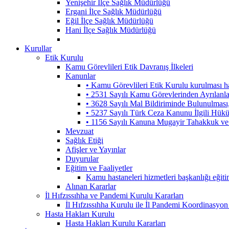
Yenişehir İlçe Sağlık Müdürlüğü
Ergani İlçe Sağlık Müdürlüğü
Eğil İlçe Sağlık Müdürlüğü
Hani İlçe Sağlık Müdürlüğü
Kurullar
Etik Kurulu
Kamu Görevlileri Etik Davranış İlkeleri
Kanunlar
• Kamu Görevlileri Etik Kurulu kurulması 
• 2531 Sayılı Kamu Görevlerinden Ayrılanl
• 3628 Sayılı Mal Bildiriminde Bulunulmas
• 5237 Sayılı Türk Ceza Kanunu İlgili Hük
• 1156 Sayılı Kanuna Mugayir Tahakkuk ve 
Mevzuat
Sağlık Etiği
Afişler ve Yayınlar
Duyurular
Eğitim ve Faaliyetler
Kamu hastaneleri hizmetleri başkanlığı eğiti
Alınan Kararlar
İl Hıfzıssıhha ve Pandemi Kurulu Kararları
İl Hıfzıssıhha Kurulu ile İl Pandemi Koordinasyon
Hasta Hakları Kurulu
Hasta Hakları Kurulu Kararları