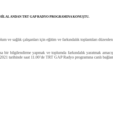
 HİLAL ANDAN TRT GAP RADYO PROGRAMINA KONUŞTU.
e sağlık çalışanları için eğitim ve farkındalık toplantıları düzenlenm
 bilgilendirme yapmak ve toplumda farkındalık yaratmak amacıyla D
021 tarihinde saat 11.00’de TRT GAP Radyo programına canlı bağlanara