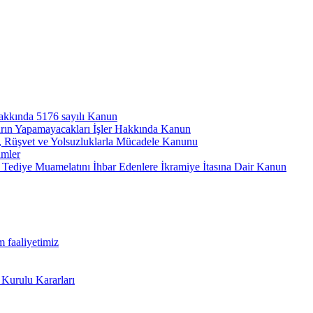
hakkında 5176 sayılı Kanun
arın Yapamayacakları İşler Hakkında Kanun
ı, Rüşvet ve Yolsuzluklarla Mücadele Kanunu
ümler
Tediye Muamelatını İhbar Edenlere İkramiye İtasına Dair Kanun
m faaliyetimiz
 Kurulu Kararları