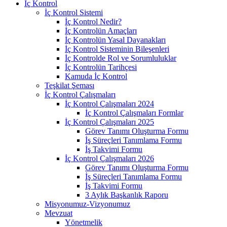
İç Kontrol
İç Kontrol Sistemi
İç Kontrol Nedir?
İç Kontrolün Amaçları
İç Kontrolün Yasal Dayanakları
İç Kontrol Sisteminin Bileşenleri
İç Kontrolde Rol ve Sorumluluklar
İç Kontrolün Tarihçesi
Kamuda İç Kontrol
Teşkilat Şeması
İç Kontrol Çalışmaları
İç Kontrol Çalışmaları 2024
İç Kontrol Çalışmaları Formlar
İç Kontrol Çalışmaları 2025
Görev Tanımı Oluşturma Formu
İş Süreçleri Tanımlama Formu
İş Takvimi Formu
İç Kontrol Çalışmaları 2026
Görev Tanımı Oluşturma Formu
İş Süreçleri Tanımlama Formu
İş Takvimi Formu
3 Aylık Başkanlık Raporu
Misyonumuz-Vizyonumuz
Mevzuat
Yönetmelik