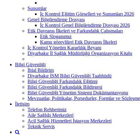
Sunumlar
İç Kontrol Eğitim Görselleri ve Sunumları 2026
Genel Bilgilendirme Dosyası
İç Kontrol Genel Bilgilendirme Dosyası 2026
Etik Davranış İlkeleri ve Farkındalık Çalışmaları
Etik Sloganımız
Kamu görevlileri Etik Davranış İlkeleri
İç Kontrol Yönetim Kararlılık Beyanı
Diyarbakır İl Sağlık Müdürlüğü Organizasyon Kitabı
Bilgi Güvenliği
İhlal Bildirim
Diyarbakır İSM Bilgi Güvenliği Taahhüdü
Bilgi Güvenliği Farkındalık Eğitimi
Bilgi Güvenliği Farkındalık Bildirgesi
Bilgi Güvenliği Yönetim Sistemi Dokümantasyonu
Mevzuatlar, Politikalar, Porsedurler, Formlar ve Sözleşme
İletişim
Telefon Rehberimiz
Aile Sağlığı Merkezleri
Acil Sağlık Hizmetleri İstasyon Merkezleri
Teknik Servis