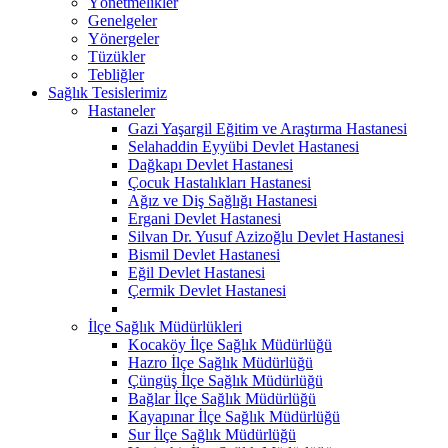
Yönetmelikler
Genelgeler
Yönergeler
Tüzükler
Tebliğler
Sağlık Tesislerimiz
Hastaneler
Gazi Yaşargil Eğitim ve Araştırma Hastanesi
Selahaddin Eyyübi Devlet Hastanesi
Dağkapı Devlet Hastanesi
Çocuk Hastalıkları Hastanesi
Ağız ve Diş Sağlığı Hastanesi
Ergani Devlet Hastanesi
Silvan Dr. Yusuf Azizoğlu Devlet Hastanesi
Bismil Devlet Hastanesi
Eğil Devlet Hastanesi
Çermik Devlet Hastanesi
İlçe Sağlık Müdürlükleri
Kocaköy İlçe Sağlık Müdürlüğü
Hazro İlçe Sağlık Müdürlüğü
Çüngüş İlçe Sağlık Müdürlüğü
Bağlar İlçe Sağlık Müdürlüğü
Kayapınar İlçe Sağlık Müdürlüğü
Sur İlçe Sağlık Müdürlüğü