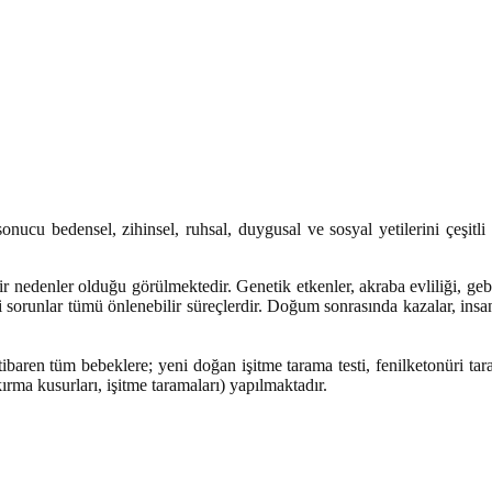
onucu bedensel, zihinsel, ruhsal, duygusal ve sosyal yetilerini çeşi
r nedenler olduğu görülmektedir. Genetik etkenler, akraba evliliği, gebe
sorunlar tümü önlenebilir süreçlerdir. Doğum sonrasında kazalar, insan
baren tüm bebeklere; yeni doğan işitme tarama testi, fenilketonüri tara
kırma kusurları, işitme taramaları) yapılmaktadır.