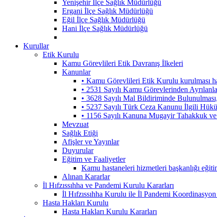
Yenişehir İlçe Sağlık Müdürlüğü
Ergani İlçe Sağlık Müdürlüğü
Eğil İlçe Sağlık Müdürlüğü
Hani İlçe Sağlık Müdürlüğü
Kurullar
Etik Kurulu
Kamu Görevlileri Etik Davranış İlkeleri
Kanunlar
• Kamu Görevlileri Etik Kurulu kurulması 
• 2531 Sayılı Kamu Görevlerinden Ayrılanl
• 3628 Sayılı Mal Bildiriminde Bulunulmas
• 5237 Sayılı Türk Ceza Kanunu İlgili Hük
• 1156 Sayılı Kanuna Mugayir Tahakkuk ve 
Mevzuat
Sağlık Etiği
Afişler ve Yayınlar
Duyurular
Eğitim ve Faaliyetler
Kamu hastaneleri hizmetleri başkanlığı eğiti
Alınan Kararlar
İl Hıfzıssıhha ve Pandemi Kurulu Kararları
İl Hıfzıssıhha Kurulu ile İl Pandemi Koordinasyon
Hasta Hakları Kurulu
Hasta Hakları Kurulu Kararları