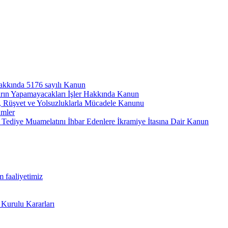
hakkında 5176 sayılı Kanun
arın Yapamayacakları İşler Hakkında Kanun
ı, Rüşvet ve Yolsuzluklarla Mücadele Kanunu
ümler
Tediye Muamelatını İhbar Edenlere İkramiye İtasına Dair Kanun
m faaliyetimiz
 Kurulu Kararları