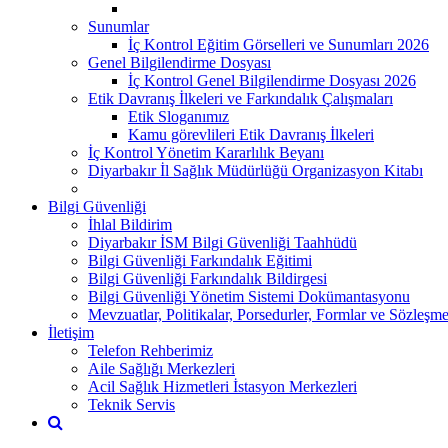
Sunumlar
İç Kontrol Eğitim Görselleri ve Sunumları 2026
Genel Bilgilendirme Dosyası
İç Kontrol Genel Bilgilendirme Dosyası 2026
Etik Davranış İlkeleri ve Farkındalık Çalışmaları
Etik Sloganımız
Kamu görevlileri Etik Davranış İlkeleri
İç Kontrol Yönetim Kararlılık Beyanı
Diyarbakır İl Sağlık Müdürlüğü Organizasyon Kitabı
Bilgi Güvenliği
İhlal Bildirim
Diyarbakır İSM Bilgi Güvenliği Taahhüdü
Bilgi Güvenliği Farkındalık Eğitimi
Bilgi Güvenliği Farkındalık Bildirgesi
Bilgi Güvenliği Yönetim Sistemi Dokümantasyonu
Mevzuatlar, Politikalar, Porsedurler, Formlar ve Sözleşme
İletişim
Telefon Rehberimiz
Aile Sağlığı Merkezleri
Acil Sağlık Hizmetleri İstasyon Merkezleri
Teknik Servis