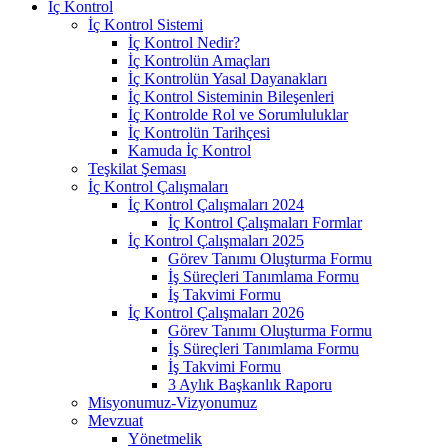
İç Kontrol
İç Kontrol Sistemi
İç Kontrol Nedir?
İç Kontrolün Amaçları
İç Kontrolün Yasal Dayanakları
İç Kontrol Sisteminin Bileşenleri
İç Kontrolde Rol ve Sorumluluklar
İç Kontrolün Tarihçesi
Kamuda İç Kontrol
Teşkilat Şeması
İç Kontrol Çalışmaları
İç Kontrol Çalışmaları 2024
İç Kontrol Çalışmaları Formlar
İç Kontrol Çalışmaları 2025
Görev Tanımı Oluşturma Formu
İş Süreçleri Tanımlama Formu
İş Takvimi Formu
İç Kontrol Çalışmaları 2026
Görev Tanımı Oluşturma Formu
İş Süreçleri Tanımlama Formu
İş Takvimi Formu
3 Aylık Başkanlık Raporu
Misyonumuz-Vizyonumuz
Mevzuat
Yönetmelik