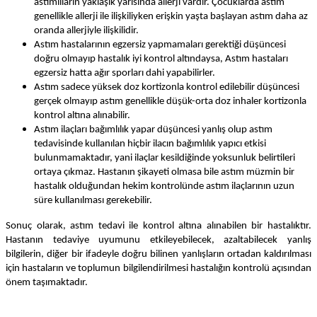
astımlıların yaklaşık yarısında allerji vardır. Çocuklarda astım
genellikle allerji ile ilişkiliyken erişkin yaşta başlayan astım daha az
oranda allerjiyle ilişkilidir.
Astım hastalarının egzersiz yapmamaları gerektiği düşüncesi
doğru olmayıp hastalık iyi kontrol altındaysa, Astım hastaları
egzersiz hatta ağır sporları dahi yapabilirler.
Astım sadece yüksek doz kortizonla kontrol edilebilir düşüncesi
gerçek olmayıp astım genellikle düşük-orta doz inhaler kortizonla
kontrol altına alınabilir.
Astım ilaçları bağımlılık yapar düşüncesi yanlış olup astım
tedavisinde kullanılan hiçbir ilacın bağımlılık yapıcı etkisi
bulunmamaktadır, yani ilaçlar kesildiğinde yoksunluk belirtileri
ortaya çıkmaz. Hastanın şikayeti olmasa bile astım müzmin
bir
hastalık olduğundan hekim kontrolünde astım ilaçlarının uzun
süre kullanılması gerekebilir.
Sonuç olarak, astım tedavi ile kontrol altına alınabilen bir hastalıktır.
Hastanın tedaviye uyumunu etkileyebilecek, azaltabilecek yanlış
bilgilerin, diğer bir ifadeyle doğru bilinen yanlışların ortadan kaldırılması
için hastaların ve toplumun bilgilendirilmesi hastalığın kontrolü açısından
önem taşımaktadır.