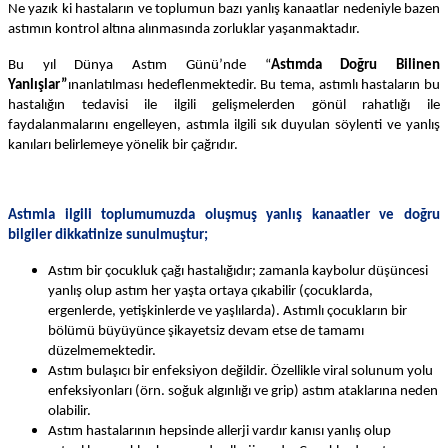
Ne yazık ki hastaların ve toplumun bazı yanlış kanaatlar nedeniyle bazen
astımın kontrol altına alınmasında zorluklar yaşanmaktadır.
Bu yıl Dünya Astım Günü’nde “
Astımda Doğru Bilinen
Yanlışlar”
ın
anlatılması hedeflenmektedir. Bu tema, astımlı hastaların bu
hastalığın tedavisi ile ilgili gelişmelerden gönül rahatlığı ile
faydalanmalarını engelleyen, astımla ilgili sık duyulan söylenti ve yanlış
kanıları belirlemeye yönelik bir çağrıdır.
Astımla ilgili toplumumuzda oluşmuş yanlış kanaatler ve doğru
bilgiler dikkatinize sunulmuştur;
Astım bir çocukluk çağı hastalığıdır; zamanla kaybolur düşüncesi
yanlış olup astım her yaşta ortaya çıkabilir (çocuklarda,
ergenlerde, yetişkinlerde ve yaşlılarda). Astımlı çocukların bir
bölümü büyüyünce şikayetsiz devam etse de tamamı
düzelmemektedir.
Astım bulaşıcı bir enfeksiyon değildir. Özellikle viral solunum yolu
enfeksiyonları (örn. soğuk algınlığı ve grip) astım ataklarına neden
olabilir.
Astım hastalarının hepsinde allerji vardır kanısı yanlış olup