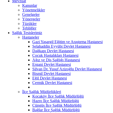
Mevzuat
Kanunlar
Yönetmelikler
Genelgeler
Yönergeler
Tüzükler
Tebliğler
Sağlık Tesislerimiz
Hastaneler
Gazi Yaşargil Eğitim ve Araştırma Hastanesi
Selahaddin Eyyübi Devlet Hastanesi
Dağkapı Devlet Hastanesi
Çocuk Hastalıkları Hastanesi
Ağız ve Diş Sağlığı Hastanesi
Ergani Devlet Hastanesi
Silvan Dr. Yusuf Azizoğlu Devlet Hastanesi
Bismil Devlet Hastanesi
Eğil Devlet Hastanesi
Çermik Devlet Hastanesi
İlçe Sağlık Müdürlükleri
Kocaköy İlçe Sağlık Müdürlüğü
Hazro İlçe Sağlık Müdürlüğü
Çüngüş İlçe Sağlık Müdürlüğü
Bağlar İlçe Sağlık Müdürlüğü