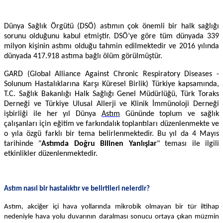
Dünya Sağlık Örgütü (DSÖ) astımın çok önemli bir halk sağlığı
sorunu olduğunu kabul etmiştir. DSÖ’ye göre tüm dünyada 339
milyon kişinin astımı olduğu tahmin edilmektedir ve 2016 yılında
dünyada 417.918 astıma bağlı ölüm görülmüştür.
GARD (Global Alliance Against Chronic Respiratory Diseases -
Solunum Hastalıklarına Karşı Küresel Birlik) Türkiye kapsamında,
T.C. Sağlık Bakanlığı Halk Sağlığı Genel Müdürlüğü, Türk Toraks
Derneği ve Türkiye Ulusal Allerji ve Klinik İmmünoloji Derneği
işbirliği ile her yıl Dünya
Astım
Gününde toplum ve sağlık
çalışanları için eğitim ve farkındalık toplantıları düzenlenmekte ve
o yıla özgü farklı bir tema belirlenmektedir. Bu yıl da 4 Mayıs
tarihinde "
Astımda Doğru Bilinen Yanlışlar
" teması ile ilgili
etkinlikler düzenlenmektedir.
Astım nasıl bir hastalıktır ve belirtileri nelerdir?
Astım, akciğer içi hava yollarında mikrobik olmayan bir tür iltihap
nedeniyle hava yolu duvarının daralması sonucu ortaya çıkan müzmin