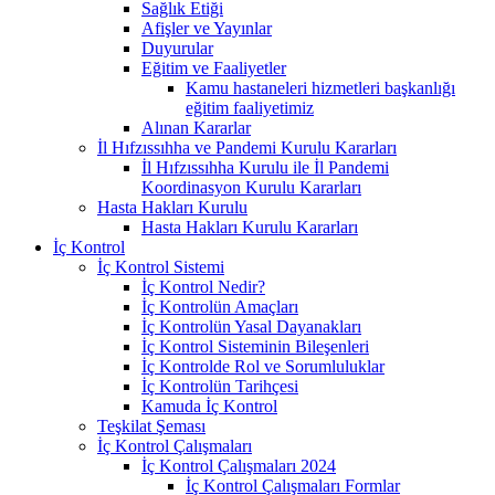
Sağlık Etiği
Afişler ve Yayınlar
Duyurular
Eğitim ve Faaliyetler
Kamu hastaneleri hizmetleri başkanlığı
eğitim faaliyetimiz
Alınan Kararlar
İl Hıfzıssıhha ve Pandemi Kurulu Kararları
İl Hıfzıssıhha Kurulu ile İl Pandemi
Koordinasyon Kurulu Kararları
Hasta Hakları Kurulu
Hasta Hakları Kurulu Kararları
İç Kontrol
İç Kontrol Sistemi
İç Kontrol Nedir?
İç Kontrolün Amaçları
İç Kontrolün Yasal Dayanakları
İç Kontrol Sisteminin Bileşenleri
İç Kontrolde Rol ve Sorumluluklar
İç Kontrolün Tarihçesi
Kamuda İç Kontrol
Teşkilat Şeması
İç Kontrol Çalışmaları
İç Kontrol Çalışmaları 2024
İç Kontrol Çalışmaları Formlar