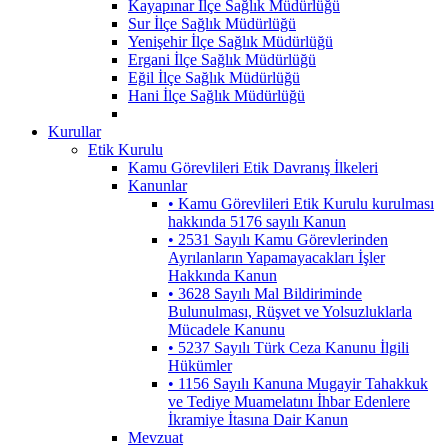
Kayapınar İlçe Sağlık Müdürlüğü
Sur İlçe Sağlık Müdürlüğü
Yenişehir İlçe Sağlık Müdürlüğü
Ergani İlçe Sağlık Müdürlüğü
Eğil İlçe Sağlık Müdürlüğü
Hani İlçe Sağlık Müdürlüğü
Kurullar
Etik Kurulu
Kamu Görevlileri Etik Davranış İlkeleri
Kanunlar
• Kamu Görevlileri Etik Kurulu kurulması
hakkında 5176 sayılı Kanun
• 2531 Sayılı Kamu Görevlerinden
Ayrılanların Yapamayacakları İşler
Hakkında Kanun
• 3628 Sayılı Mal Bildiriminde
Bulunulması, Rüşvet ve Yolsuzluklarla
Mücadele Kanunu
• 5237 Sayılı Türk Ceza Kanunu İlgili
Hükümler
• 1156 Sayılı Kanuna Mugayir Tahakkuk
ve Tediye Muamelatını İhbar Edenlere
İkramiye İtasına Dair Kanun
Mevzuat