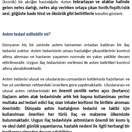
(kronik) bir akciğer hastalığıdır. Astım
tekrarlayan ve ataklar halinde
gelen nefes darlığı, nefes alıp verirken ortaya çıkan hırıltı/hışıltı/ıslık
sesi, göğüste baskı hissi ve öksürük gibi belirtilerle
kendini gösterir.
Astım tedavi edilebilir mi?
Dünyanın hiç bir yerinde astımı tamamen ortadan kaldıran bir ilaç
tedavisi yoktur. Astım tedavisinin amacı hastalığın şikayetlerinin kontrol
altına alınması ve hastanın yaşamını normale en yakın şekilde devam
ettirilmesidir. Uygun ilaç tedavisinin verilmesi ile astım belirtileri kontrol
altına alınabilmektedir.
Astım tedavisi ulusal ve uluslararası uzmanların katılımıyla hazırlanan ve
her yıl yenilenen rehberdeki önerilere göre yapılmaktadır. Uluslararası ve
ulusal astım rehberindeki
en önemli yenilik nefes açıcı (kurtarıcı)
ilaçların astım atak tedavisinde artık tek başına kullanılması yerine
mutlaka asıl tedavi edici ilaç olan inhaler kortizon ile birlikte alınması
önerisidir. Dünyada astım hastalığının tedavisi ve takibi için
kullanılması önerilen her türlü ilaç ve malzeme ülkemizde
bulunmaktadır. Uygun ilaç tedavisiyle astımlıların önemli bir kısmı iş
ve okul dahil günlük yaşamlarına, hastalık nedeni ile ilgili herhangi bir