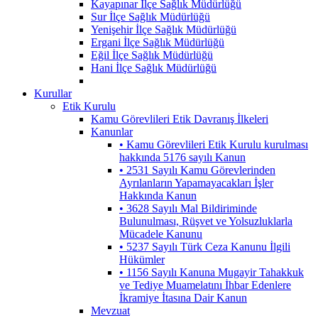
Kayapınar İlçe Sağlık Müdürlüğü
Sur İlçe Sağlık Müdürlüğü
Yenişehir İlçe Sağlık Müdürlüğü
Ergani İlçe Sağlık Müdürlüğü
Eğil İlçe Sağlık Müdürlüğü
Hani İlçe Sağlık Müdürlüğü
Kurullar
Etik Kurulu
Kamu Görevlileri Etik Davranış İlkeleri
Kanunlar
• Kamu Görevlileri Etik Kurulu kurulması
hakkında 5176 sayılı Kanun
• 2531 Sayılı Kamu Görevlerinden
Ayrılanların Yapamayacakları İşler
Hakkında Kanun
• 3628 Sayılı Mal Bildiriminde
Bulunulması, Rüşvet ve Yolsuzluklarla
Mücadele Kanunu
• 5237 Sayılı Türk Ceza Kanunu İlgili
Hükümler
• 1156 Sayılı Kanuna Mugayir Tahakkuk
ve Tediye Muamelatını İhbar Edenlere
İkramiye İtasına Dair Kanun
Mevzuat