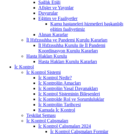
Sağlık Etiği
Afişler ve Yayınlar
Duyurular
Eğitim ve Faaliyetler
Kamu hastaneleri hizmetleri başkanlığı
eğitim faaliyetimiz
Alınan Kararlar
İl Hıfzıssıhha ve Pandemi Kurulu Kararları
İl Hıfzıssıhha Kurulu ile İl Pandemi
Koordinasyon Kurulu Kararları
Hasta Hakları Kurulu
Hasta Hakları Kurulu Kararları
İç Kontrol
İç Kontrol Sistemi
İç Kontrol Nedir?
İç Kontrolün Amaçları
İç Kontrolün Yasal Dayanakları
İç Kontrol Sisteminin Bileşenleri
İç Kontrolde Rol ve Sorumluluklar
İç Kontrolün Tarihçesi
Kamuda İç Kontrol
Teşkilat Şeması
İç Kontrol Çalışmaları
İç Kontrol Çalışmaları 2024
İç Kontrol Çalışmaları Formlar