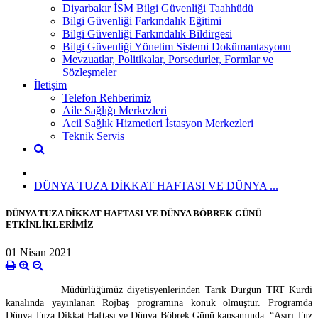
Diyarbakır İSM Bilgi Güvenliği Taahhüdü
Bilgi Güvenliği Farkındalık Eğitimi
Bilgi Güvenliği Farkındalık Bildirgesi
Bilgi Güvenliği Yönetim Sistemi Dokümantasyonu
Mevzuatlar, Politikalar, Porsedurler, Formlar ve
Sözleşmeler
İletişim
Telefon Rehberimiz
Aile Sağlığı Merkezleri
Acil Sağlık Hizmetleri İstasyon Merkezleri
Teknik Servis
DÜNYA TUZA DİKKAT HAFTASI VE DÜNYA ...
DÜNYA TUZA DİKKAT HAFTASI VE DÜNYA BÖBREK GÜNÜ
ETKİNLİKLERİMİZ
01 Nisan 2021
Müdürlüğümüz diyetisyenlerinden Tarık Durgun TRT Kurdi
kanalında yayınlanan Rojbaş programına konuk olmuştur. Programda
Dünya Tuza Dikkat Haftası ve Dünya Böbrek Günü kapsamında “Aşırı Tuz