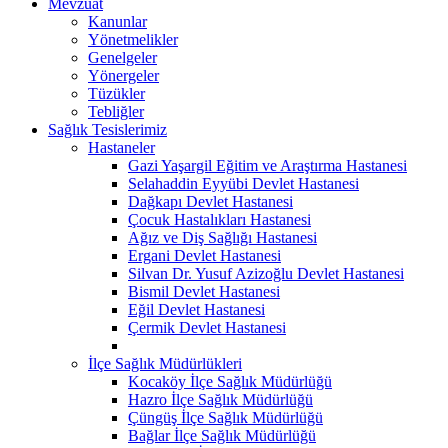
Mevzuat
Kanunlar
Yönetmelikler
Genelgeler
Yönergeler
Tüzükler
Tebliğler
Sağlık Tesislerimiz
Hastaneler
Gazi Yaşargil Eğitim ve Araştırma Hastanesi
Selahaddin Eyyübi Devlet Hastanesi
Dağkapı Devlet Hastanesi
Çocuk Hastalıkları Hastanesi
Ağız ve Diş Sağlığı Hastanesi
Ergani Devlet Hastanesi
Silvan Dr. Yusuf Azizoğlu Devlet Hastanesi
Bismil Devlet Hastanesi
Eğil Devlet Hastanesi
Çermik Devlet Hastanesi
İlçe Sağlık Müdürlükleri
Kocaköy İlçe Sağlık Müdürlüğü
Hazro İlçe Sağlık Müdürlüğü
Çüngüş İlçe Sağlık Müdürlüğü
Bağlar İlçe Sağlık Müdürlüğü