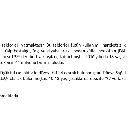
törleri yatmaktadır. Bu faktörler tütün kullanımı, hareketsizlik,
 Kalp hastalığı, felç ve diyabet riski; beden kütle indeksinin (BKİ)
ansı 1975’den beri yaklaşık üç kat artmıştır. 2016 yılında 18 yaş ve
cukların 41 milyonu fazla kiloludur.
ük fiziksel aktivite düzeyi %42,4 olarak bulunmuştur. Dünya Sağlık
e %9,9 olarak bulunmuştur. 10-18 yaş çocuklarda obezite %9 ve fazla
anmaktadır