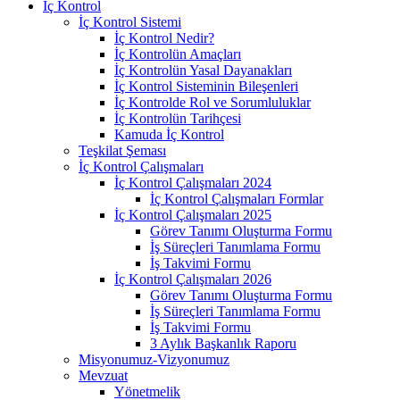
İç Kontrol
İç Kontrol Sistemi
İç Kontrol Nedir?
İç Kontrolün Amaçları
İç Kontrolün Yasal Dayanakları
İç Kontrol Sisteminin Bileşenleri
İç Kontrolde Rol ve Sorumluluklar
İç Kontrolün Tarihçesi
Kamuda İç Kontrol
Teşkilat Şeması
İç Kontrol Çalışmaları
İç Kontrol Çalışmaları 2024
İç Kontrol Çalışmaları Formlar
İç Kontrol Çalışmaları 2025
Görev Tanımı Oluşturma Formu
İş Süreçleri Tanımlama Formu
İş Takvimi Formu
İç Kontrol Çalışmaları 2026
Görev Tanımı Oluşturma Formu
İş Süreçleri Tanımlama Formu
İş Takvimi Formu
3 Aylık Başkanlık Raporu
Misyonumuz-Vizyonumuz
Mevzuat
Yönetmelik