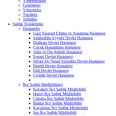
Yönetmelikler
Genelgeler
Yönergeler
Tüzükler
Tebliğler
Sağlık Tesislerimiz
Hastaneler
Gazi Yaşargil Eğitim ve Araştırma Hastanesi
Selahaddin Eyyübi Devlet Hastanesi
Dağkapı Devlet Hastanesi
Çocuk Hastalıkları Hastanesi
Ağız ve Diş Sağlığı Hastanesi
Ergani Devlet Hastanesi
Silvan Dr. Yusuf Azizoğlu Devlet Hastanesi
Bismil Devlet Hastanesi
Eğil Devlet Hastanesi
Çermik Devlet Hastanesi
İlçe Sağlık Müdürlükleri
Kocaköy İlçe Sağlık Müdürlüğü
Hazro İlçe Sağlık Müdürlüğü
Çüngüş İlçe Sağlık Müdürlüğü
Bağlar İlçe Sağlık Müdürlüğü
Kayapınar İlçe Sağlık Müdürlüğü
Sur İlçe Sağlık Müdürlüğü