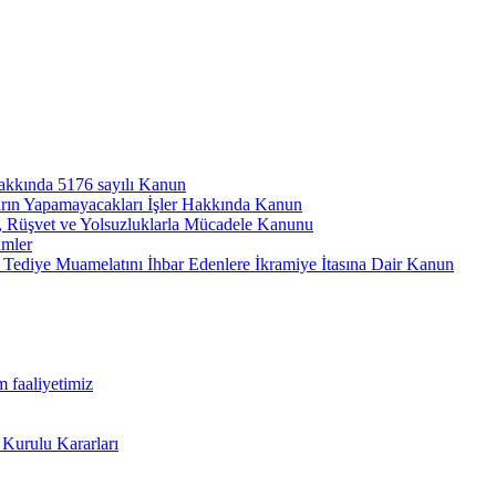
hakkında 5176 sayılı Kanun
arın Yapamayacakları İşler Hakkında Kanun
ı, Rüşvet ve Yolsuzluklarla Mücadele Kanunu
ümler
Tediye Muamelatını İhbar Edenlere İkramiye İtasına Dair Kanun
m faaliyetimiz
 Kurulu Kararları