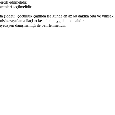
ercih edilmelidir.
emleri seçilmelidir.
a şiddetli, çocukluk çağında ise günde en az 60 dakika orta ve yüksek şid
olsüz zayıflama ilaçları kesinlikle uygulanmamalıdır.
iyetisyen danışmanlığı ile belirlenmelidir.