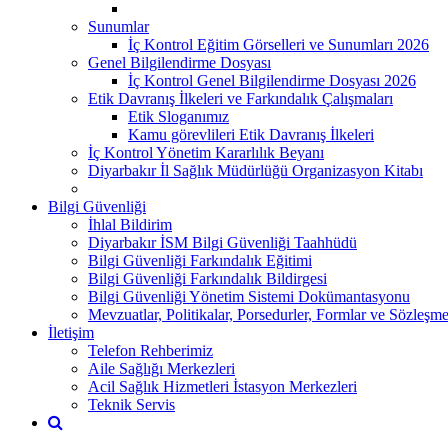
Sunumlar
İç Kontrol Eğitim Görselleri ve Sunumları 2026
Genel Bilgilendirme Dosyası
İç Kontrol Genel Bilgilendirme Dosyası 2026
Etik Davranış İlkeleri ve Farkındalık Çalışmaları
Etik Sloganımız
Kamu görevlileri Etik Davranış İlkeleri
İç Kontrol Yönetim Kararlılık Beyanı
Diyarbakır İl Sağlık Müdürlüğü Organizasyon Kitabı
Bilgi Güvenliği
İhlal Bildirim
Diyarbakır İSM Bilgi Güvenliği Taahhüdü
Bilgi Güvenliği Farkındalık Eğitimi
Bilgi Güvenliği Farkındalık Bildirgesi
Bilgi Güvenliği Yönetim Sistemi Dokümantasyonu
Mevzuatlar, Politikalar, Porsedurler, Formlar ve Sözleşme
İletişim
Telefon Rehberimiz
Aile Sağlığı Merkezleri
Acil Sağlık Hizmetleri İstasyon Merkezleri
Teknik Servis