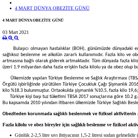
4 MART DÜNYA OBEZİTE GÜNÜ
4 MART DÜNYA OBEZİTE GÜNÜ
03 Mart 2021
Bulaşıcı olmayan hastalıklar (BOH), günümüzde dünyadaki en büyük
sağlıksız beslenme ve alkolün zararlı kullanımıdır. Fazla kilo ve o
artmasına bağlı olarak giderek artmaktadır. Tüm dünyada fazla kilol
üzeri 1.9 milyardan daha fazla erişkin fazla kilolu ya da obez olup bu
Ülkemizde yapılan Türkiye Beslenme ve Sağlık Araştırması (TBSA) 2
Örgütü işbirliğinde yürütülen Türkiye Çocukluk Çağı Şişmanlık 2016
kilo %18.3 bulunmuştur. Ortaokulda şişmanlık %10.5, fazla kilo 19,6;
Türkiye kişi başı tuz tüketimi TBSA 2017 sonuçlarına göre 10.2 g
Bu kapsamda 2010 yılından itibaren ülkemizde Türkiye Sağlıklı Be
Obeziteden korunmada sağlıklı beslenmek ve fiziksel aktivitenin a
Fazla kilolu ve obez bireyler için sağlıklı beslenme ve fiziksel aktiv
Günlük 2-2,5 litre sıvı ihtiyacının 1,5-2 litresi sudan gelmelidir