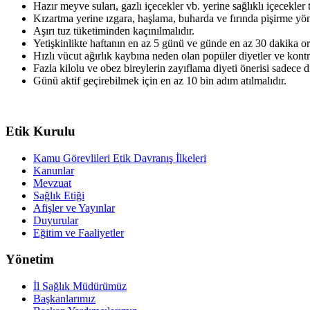
Hazır meyve suları, gazlı içecekler vb. yerine sağlıklı içecekler t
Kızartma yerine ızgara, haşlama, buharda ve fırında pişirme yönt
Aşırı tuz tüketiminden kaçınılmalıdır.
Yetişkinlikte haftanın en az 5 günü ve günde en az 30 dakika ort
Hızlı vücut ağırlık kaybına neden olan popüler diyetler ve kontr
Fazla kilolu ve obez bireylerin zayıflama diyeti önerisi sadece d
Günü aktif geçirebilmek için en az 10 bin adım atılmalıdır.
Etik Kurulu
Kamu Görevlileri Etik Davranış İlkeleri
Kanunlar
Mevzuat
Sağlık Etiği
Afişler ve Yayınlar
Duyurular
Eğitim ve Faaliyetler
Yönetim
İl Sağlık Müdürümüz
Başkanlarımız