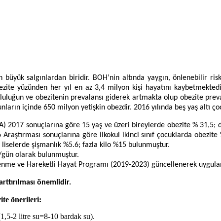
 salgınlardan biridir. BOH’nin altında yaygın, önlenebilir risk fak
bezite yüzünden her yıl en az 3,4 milyon kişi hayatını kaybetmektedir.
uluğun ve obezitenin prevalansı giderek artmakta olup obezite preval
nların içinde 650 milyon yetişkin obezdir. 2016 yılında beş yaş altı ço
017 sonuçlarına göre 15 yaş ve üzeri bireylerde obezite % 31,5; düş
 Araştırması sonuçlarına göre ilkokul ikinci sınıf çocuklarda obezit
 liselerde şişmanlık %5.6; fazla kilo %15 bulunmuştur.
/gün olarak bulunmuştur.
slenme ve Hareketli Hayat Programı (2019-2023) güncellenerek uygul
rttırılması önemlidir.
ite önerileri:
 (1,5-2 litre su=8-10 bardak su).