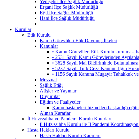
Yenişehir İlçe Sağlık Müdürlüğü
Ergani İlçe Sağlık Müdürlüğü
Eğil İlçe Sağlık Müdürlüğü
Hani İlçe Sağlık Müdürlüğü
Kurullar
Etik Kurulu
Kamu Görevlileri Etik Davranış İlkeleri
Kanunlar
• Kamu Görevlileri Etik Kurulu kurulması 
• 2531 Sayılı Kamu Görevlerinden Ayrılanl
• 3628 Sayılı Mal Bildiriminde Bulunulmas
• 5237 Sayılı Türk Ceza Kanunu İlgili Hük
• 1156 Sayılı Kanuna Mugayir Tahakkuk ve 
Mevzuat
Sağlık Etiği
Afişler ve Yayınlar
Duyurular
Eğitim ve Faaliyetler
Kamu hastaneleri hizmetleri başkanlığı eğiti
Alınan Kararlar
İl Hıfzıssıhha ve Pandemi Kurulu Kararları
İl Hıfzıssıhha Kurulu ile İl Pandemi Koordinasyon
Hasta Hakları Kurulu
Hasta Hakları Kurulu Kararları