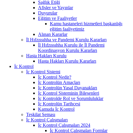
Sağlık Etiği
Afişler ve Yayınlar
Duyurular
Eğitim ve Faaliyetler
Kamu hastaneleri hizmetleri başkanlığı
eğitim faaliyetimiz
Alınan Kararlar
İl Hıfzıssıhha ve Pandemi Kurulu Kararları
İl Hıfzıssıhha Kurulu ile İl Pandemi
Koordinasyon Kurulu Kararları
Hasta Hakları Kurulu
Hasta Hakları Kurulu Kararları
İç Kontrol
İç Kontrol Sistemi
İç Kontrol Nedir?
İç Kontrolün Amaçları
İç Kontrolün Yasal Dayanakları
İç Kontrol Sisteminin Bileşenleri
İç Kontrolde Rol ve Sorumluluklar
İç Kontrolün Tarihçesi
Kamuda İç Kontrol
Teşkilat Şeması
İç Kontrol Çalışmaları
İç Kontrol Çalışmaları 2024
İç Kontrol Çalışmaları Formlar