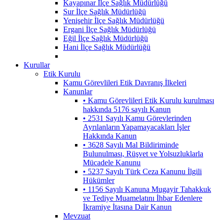
Kayapınar İlçe Sağlık Müdürlüğü
Sur İlçe Sağlık Müdürlüğü
Yenişehir İlçe Sağlık Müdürlüğü
Ergani İlçe Sağlık Müdürlüğü
Eğil İlçe Sağlık Müdürlüğü
Hani İlçe Sağlık Müdürlüğü
Kurullar
Etik Kurulu
Kamu Görevlileri Etik Davranış İlkeleri
Kanunlar
• Kamu Görevlileri Etik Kurulu kurulması
hakkında 5176 sayılı Kanun
• 2531 Sayılı Kamu Görevlerinden
Ayrılanların Yapamayacakları İşler
Hakkında Kanun
• 3628 Sayılı Mal Bildiriminde
Bulunulması, Rüşvet ve Yolsuzluklarla
Mücadele Kanunu
• 5237 Sayılı Türk Ceza Kanunu İlgili
Hükümler
• 1156 Sayılı Kanuna Mugayir Tahakkuk
ve Tediye Muamelatını İhbar Edenlere
İkramiye İtasına Dair Kanun
Mevzuat