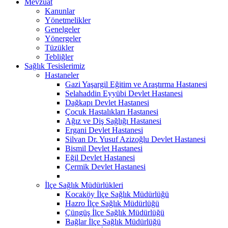
Mevzuat
Kanunlar
Yönetmelikler
Genelgeler
Yönergeler
Tüzükler
Tebliğler
Sağlık Tesislerimiz
Hastaneler
Gazi Yaşargil Eğitim ve Araştırma Hastanesi
Selahaddin Eyyübi Devlet Hastanesi
Dağkapı Devlet Hastanesi
Çocuk Hastalıkları Hastanesi
Ağız ve Diş Sağlığı Hastanesi
Ergani Devlet Hastanesi
Silvan Dr. Yusuf Azizoğlu Devlet Hastanesi
Bismil Devlet Hastanesi
Eğil Devlet Hastanesi
Çermik Devlet Hastanesi
İlçe Sağlık Müdürlükleri
Kocaköy İlçe Sağlık Müdürlüğü
Hazro İlçe Sağlık Müdürlüğü
Çüngüş İlçe Sağlık Müdürlüğü
Bağlar İlçe Sağlık Müdürlüğü