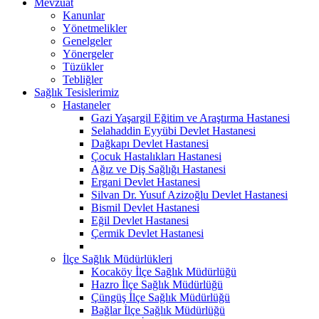
Mevzuat
Kanunlar
Yönetmelikler
Genelgeler
Yönergeler
Tüzükler
Tebliğler
Sağlık Tesislerimiz
Hastaneler
Gazi Yaşargil Eğitim ve Araştırma Hastanesi
Selahaddin Eyyübi Devlet Hastanesi
Dağkapı Devlet Hastanesi
Çocuk Hastalıkları Hastanesi
Ağız ve Diş Sağlığı Hastanesi
Ergani Devlet Hastanesi
Silvan Dr. Yusuf Azizoğlu Devlet Hastanesi
Bismil Devlet Hastanesi
Eğil Devlet Hastanesi
Çermik Devlet Hastanesi
İlçe Sağlık Müdürlükleri
Kocaköy İlçe Sağlık Müdürlüğü
Hazro İlçe Sağlık Müdürlüğü
Çüngüş İlçe Sağlık Müdürlüğü
Bağlar İlçe Sağlık Müdürlüğü