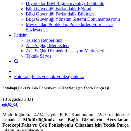
Diyarbakır İSM Bilgi Güvenliği Taahhüdü
Bilgi Güvenliği Farkındalık Eğitimi
Bilgi Güvenliği Farkındalık Bildirgesi
Bilgi Güvenliği Yönetim Sistemi Dokümantasyonu
Mevzuatlar, Politikalar, Porsedurler, Formlar ve
Sözleşmeler
İletişim
Telefon Rehberimiz
Aile Sağlığı Merkezleri
Acil Sağlık Hizmetleri İstasyon Merkezleri
Teknik Servis
Fotokopi,Faks ve Çok Fonksiyonlu ...
Fotokopi,Faks ve Çok Fonksiyonlu Cihazlar İçin Yedek Parça İşi
10 Ağustos 2021
Müdürlüğümüz 4734 sayılı KİK Kanununun 22/D maddesine
istinaden
Müdürlüğümüz ve Bağlı Birimlerin Arızalanan
Fotokopi,Faks ve Çok Fonksiyonlu Cihazları için Yedek Parça
Alım
işi yapılacaktır.