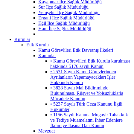
Kayapınar İlçe Sağlık Müdürlüğü
Sur İlçe Sağlık Müdürlüğü
Yenişehir İlçe Sağlık Müdürlüğü
Ergani İlçe Sağlık Müdürlüğü
Eğil İlçe Sağlık Müdürlüğü
Hani İlçe Sağlık Müdürlüğü
Kurullar
Etik Kurulu
Kamu Görevlileri Etik Davranış İlkeleri
Kanunlar
• Kamu Görevlileri Etik Kurulu kurulması
hakkında 5176 sayılı Kanun
• 2531 Sayılı Kamu Görevlerinden
Ayrılanların Yapamayacakları İşler
Hakkında Kanun
• 3628 Sayılı Mal Bildiriminde
Bulunulması, Rüşvet ve Yolsuzluklarla
Mücadele Kanunu
• 5237 Sayılı Türk Ceza Kanunu İlgili
Hükümler
• 1156 Sayılı Kanuna Mugayir Tahakkuk
ve Tediye Muamelatını İhbar Edenlere
İkramiye İtasına Dair Kanun
Mevzuat