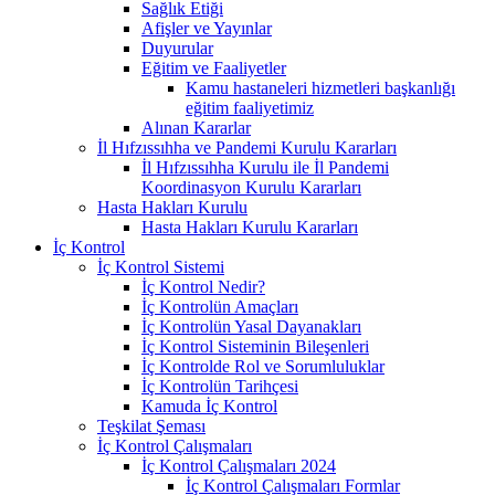
Sağlık Etiği
Afişler ve Yayınlar
Duyurular
Eğitim ve Faaliyetler
Kamu hastaneleri hizmetleri başkanlığı
eğitim faaliyetimiz
Alınan Kararlar
İl Hıfzıssıhha ve Pandemi Kurulu Kararları
İl Hıfzıssıhha Kurulu ile İl Pandemi
Koordinasyon Kurulu Kararları
Hasta Hakları Kurulu
Hasta Hakları Kurulu Kararları
İç Kontrol
İç Kontrol Sistemi
İç Kontrol Nedir?
İç Kontrolün Amaçları
İç Kontrolün Yasal Dayanakları
İç Kontrol Sisteminin Bileşenleri
İç Kontrolde Rol ve Sorumluluklar
İç Kontrolün Tarihçesi
Kamuda İç Kontrol
Teşkilat Şeması
İç Kontrol Çalışmaları
İç Kontrol Çalışmaları 2024
İç Kontrol Çalışmaları Formlar