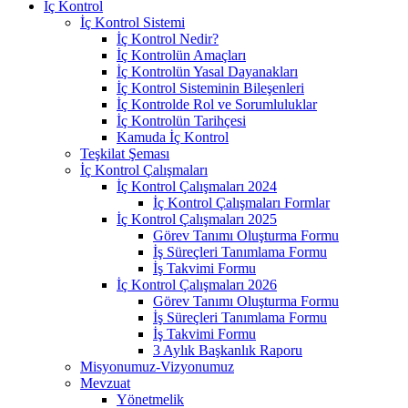
İç Kontrol
İç Kontrol Sistemi
İç Kontrol Nedir?
İç Kontrolün Amaçları
İç Kontrolün Yasal Dayanakları
İç Kontrol Sisteminin Bileşenleri
İç Kontrolde Rol ve Sorumluluklar
İç Kontrolün Tarihçesi
Kamuda İç Kontrol
Teşkilat Şeması
İç Kontrol Çalışmaları
İç Kontrol Çalışmaları 2024
İç Kontrol Çalışmaları Formlar
İç Kontrol Çalışmaları 2025
Görev Tanımı Oluşturma Formu
İş Süreçleri Tanımlama Formu
İş Takvimi Formu
İç Kontrol Çalışmaları 2026
Görev Tanımı Oluşturma Formu
İş Süreçleri Tanımlama Formu
İş Takvimi Formu
3 Aylık Başkanlık Raporu
Misyonumuz-Vizyonumuz
Mevzuat
Yönetmelik