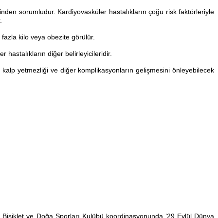
0’inden sorumludur. Kardiyovasküler hastalıkların çoğu risk faktörleriyle
.
 fazla kilo veya obezite görülür.
astalıkların diğer belirleyicileridir.
, kalp yetmezliği ve diğer komplikasyonların gelişmesini önleyebilecek
r Bisiklet ve Doğa Sporları Kulübü koordinasyonunda ‘29 Eylül Dünya