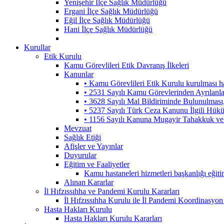
Yenişehir İlçe Sağlık Müdürlüğü
Ergani İlçe Sağlık Müdürlüğü
Eğil İlçe Sağlık Müdürlüğü
Hani İlçe Sağlık Müdürlüğü
Kurullar
Etik Kurulu
Kamu Görevlileri Etik Davranış İlkeleri
Kanunlar
• Kamu Görevlileri Etik Kurulu kurulması 
• 2531 Sayılı Kamu Görevlerinden Ayrılanl
• 3628 Sayılı Mal Bildiriminde Bulunulmas
• 5237 Sayılı Türk Ceza Kanunu İlgili Hük
• 1156 Sayılı Kanuna Mugayir Tahakkuk ve 
Mevzuat
Sağlık Etiği
Afişler ve Yayınlar
Duyurular
Eğitim ve Faaliyetler
Kamu hastaneleri hizmetleri başkanlığı eğiti
Alınan Kararlar
İl Hıfzıssıhha ve Pandemi Kurulu Kararları
İl Hıfzıssıhha Kurulu ile İl Pandemi Koordinasyon
Hasta Hakları Kurulu
Hasta Hakları Kurulu Kararları