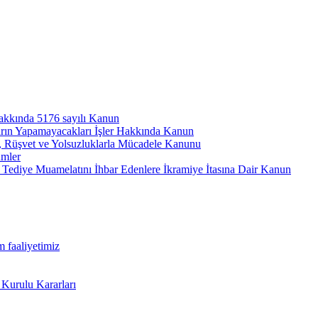
hakkında 5176 sayılı Kanun
arın Yapamayacakları İşler Hakkında Kanun
ı, Rüşvet ve Yolsuzluklarla Mücadele Kanunu
ümler
Tediye Muamelatını İhbar Edenlere İkramiye İtasına Dair Kanun
m faaliyetimiz
 Kurulu Kararları