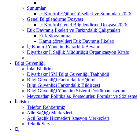
Sunumlar
İç Kontrol Eğitim Görselleri ve Sunumları 2026
Genel Bilgilendirme Dosyası
İç Kontrol Genel Bilgilendirme Dosyası 2026
Etik Davranış İlkeleri ve Farkındalık Çalışmaları
Etik Sloganımız
Kamu görevlileri Etik Davranış İlkeleri
İç Kontrol Yönetim Kararlılık Beyanı
Diyarbakır İl Sağlık Müdürlüğü Organizasyon Kitabı
Bilgi Güvenliği
İhlal Bildirim
Diyarbakır İSM Bilgi Güvenliği Taahhüdü
Bilgi Güvenliği Farkındalık Eğitimi
Bilgi Güvenliği Farkındalık Bildirgesi
Bilgi Güvenliği Yönetim Sistemi Dokümantasyonu
Mevzuatlar, Politikalar, Porsedurler, Formlar ve Sözleşme
İletişim
Telefon Rehberimiz
Aile Sağlığı Merkezleri
Acil Sağlık Hizmetleri İstasyon Merkezleri
Teknik Servis