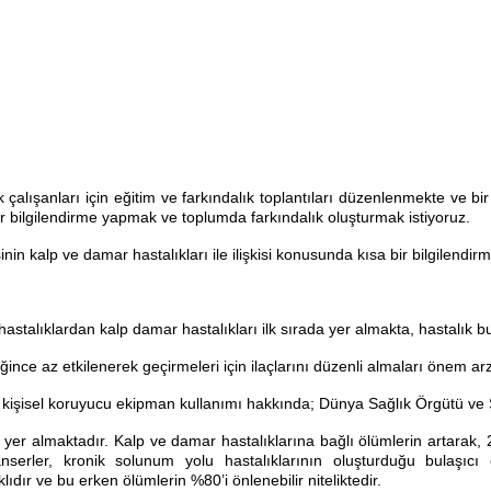
lışanları için eğitim ve farkındalık toplantıları düzenlenmekte ve bir 
ir bilgilendirme yapmak ve toplumda farkındalık oluşturmak istiyoruz.
kalp ve damar hastalıkları ile ilişkisi konusunda kısa bir bilgilendirm
ik hastalıklardan kalp damar hastalıkları ilk sırada yer almakta, hastalık
ğince az etkilenerek geçirmeleri için ilaçlarını düzenli almaları önem ar
ve kişisel koruyucu ekipman kullanımı hakkında; Dünya Sağlık Örgütü ve 
 yer almaktadır. Kalp ve damar hastalıklarına bağlı ölümlerin artarak,
nserler, kronik solunum yolu hastalıklarının oluşturduğu bulaşıcı 
ıdır ve bu erken ölümlerin %80’i önlenebilir niteliktedir.