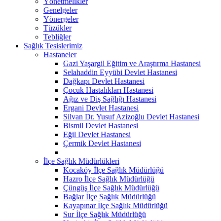
Yönetmelikler
Genelgeler
Yönergeler
Tüzükler
Tebliğler
Sağlık Tesislerimiz
Hastaneler
Gazi Yaşargil Eğitim ve Araştırma Hastanesi
Selahaddin Eyyübi Devlet Hastanesi
Dağkapı Devlet Hastanesi
Çocuk Hastalıkları Hastanesi
Ağız ve Diş Sağlığı Hastanesi
Ergani Devlet Hastanesi
Silvan Dr. Yusuf Azizoğlu Devlet Hastanesi
Bismil Devlet Hastanesi
Eğil Devlet Hastanesi
Çermik Devlet Hastanesi
İlçe Sağlık Müdürlükleri
Kocaköy İlçe Sağlık Müdürlüğü
Hazro İlçe Sağlık Müdürlüğü
Çüngüş İlçe Sağlık Müdürlüğü
Bağlar İlçe Sağlık Müdürlüğü
Kayapınar İlçe Sağlık Müdürlüğü
Sur İlçe Sağlık Müdürlüğü