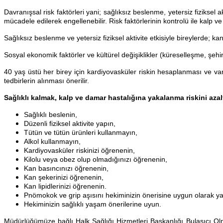
Davranışsal risk faktörleri yani; sağlıksız beslenme, yetersiz fiziksel 
mücadele edilerek engellenebilir. Risk faktörlerinin kontrolü ile kalp ve
Sağlıksız beslenme ve yetersiz fiziksel aktivite etkisiyle bireylerde; k
Sosyal ekonomik faktörler ve kültürel değişiklikler (küreselleşme, şehir
40 yaş üstü her birey için kardiyovasküler riskin hesaplanması ve var
tedbirlerin alınması önerilir.
Sağlıklı kalmak, kalp ve damar hastalığına yakalanma riskini azal
Sağlıklı beslenin,
Düzenli fiziksel aktivite yapın,
Tütün ve tütün ürünleri kullanmayın,
Alkol kullanmayın,
Kardiyovasküler riskinizi öğrenenin,
Kilolu veya obez olup olmadığınızı öğrenenin,
Kan basıncınızı öğrenenin,
Kan şekerinizi öğrenenin,
Kan lipidlerinizi öğrenenin.
Pnömokok ve grip aşısını hekiminizin önerisine uygun olarak y
Hekiminizin sağlıklı yaşam önerilerine uyun.
Müdürlüğümüze bağlı Halk Sağlığı Hizmetleri Başkanlığı Bulaşıcı Ol