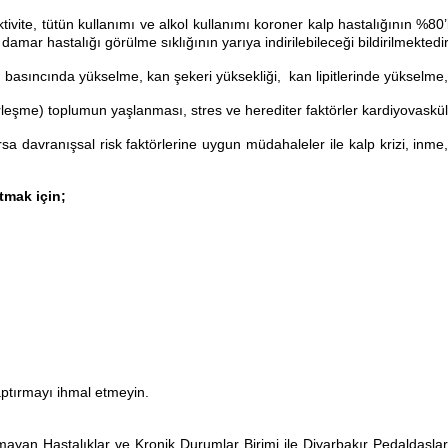
aktivite, tütün kullanımı ve alkol kullanımı koroner kalp hastalığının %8
 damar hastalığı görülme sıklığının yarıya indirilebileceği bildirilmektedir
an basıncında yükselme, kan şekeri yüksekliği, kan lipitlerinde yükselme,
leşme) toplumun yaşlanması, stres ve herediter faktörler kardiyovasküler h
sa davranışsal risk faktörlerine uygun müdahaleler ile kalp krizi, inme
tmak için;
aptırmayı ihmal etmeyin.
mayan Hastalıklar ve Kronik Durumlar Birimi ile
Diyarbakır Pedaldaşla