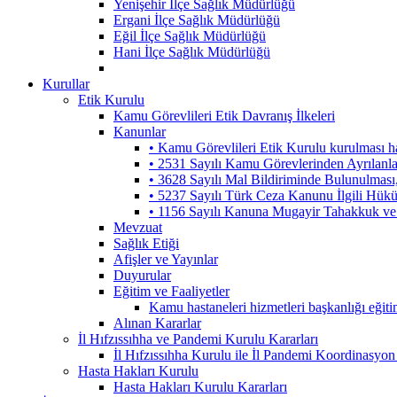
Yenişehir İlçe Sağlık Müdürlüğü
Ergani İlçe Sağlık Müdürlüğü
Eğil İlçe Sağlık Müdürlüğü
Hani İlçe Sağlık Müdürlüğü
Kurullar
Etik Kurulu
Kamu Görevlileri Etik Davranış İlkeleri
Kanunlar
• Kamu Görevlileri Etik Kurulu kurulması 
• 2531 Sayılı Kamu Görevlerinden Ayrılanl
• 3628 Sayılı Mal Bildiriminde Bulunulmas
• 5237 Sayılı Türk Ceza Kanunu İlgili Hük
• 1156 Sayılı Kanuna Mugayir Tahakkuk ve 
Mevzuat
Sağlık Etiği
Afişler ve Yayınlar
Duyurular
Eğitim ve Faaliyetler
Kamu hastaneleri hizmetleri başkanlığı eğiti
Alınan Kararlar
İl Hıfzıssıhha ve Pandemi Kurulu Kararları
İl Hıfzıssıhha Kurulu ile İl Pandemi Koordinasyon
Hasta Hakları Kurulu
Hasta Hakları Kurulu Kararları