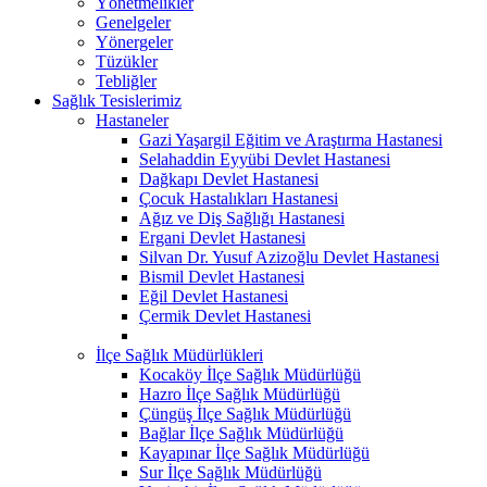
Yönetmelikler
Genelgeler
Yönergeler
Tüzükler
Tebliğler
Sağlık Tesislerimiz
Hastaneler
Gazi Yaşargil Eğitim ve Araştırma Hastanesi
Selahaddin Eyyübi Devlet Hastanesi
Dağkapı Devlet Hastanesi
Çocuk Hastalıkları Hastanesi
Ağız ve Diş Sağlığı Hastanesi
Ergani Devlet Hastanesi
Silvan Dr. Yusuf Azizoğlu Devlet Hastanesi
Bismil Devlet Hastanesi
Eğil Devlet Hastanesi
Çermik Devlet Hastanesi
İlçe Sağlık Müdürlükleri
Kocaköy İlçe Sağlık Müdürlüğü
Hazro İlçe Sağlık Müdürlüğü
Çüngüş İlçe Sağlık Müdürlüğü
Bağlar İlçe Sağlık Müdürlüğü
Kayapınar İlçe Sağlık Müdürlüğü
Sur İlçe Sağlık Müdürlüğü