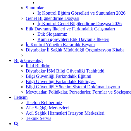
Sunumlar
İç Kontrol Eğitim Görselleri ve Sunumları 2026
Genel Bilgilendirme Dosyası
İç Kontrol Genel Bilgilendirme Dosyası 2026
Etik Davranış İlkeleri ve Farkındalık Çalışmaları
Etik Sloganımız
Kamu görevlileri Etik Davranış İlkeleri
İç Kontrol Yönetim Kararlılık Beyanı
Diyarbakır İl Sağlık Müdürlüğü Organizasyon Kitabı
Bilgi Güvenliği
İhlal Bildirim
Diyarbakır İSM Bilgi Güvenliği Taahhüdü
Bilgi Güvenliği Farkındalık Eğitimi
Bilgi Güvenliği Farkındalık Bildirgesi
Bilgi Güvenliği Yönetim Sistemi Dokümantasyonu
Mevzuatlar, Politikalar, Porsedurler, Formlar ve Sözleşme
İletişim
Telefon Rehberimiz
Aile Sağlığı Merkezleri
Acil Sağlık Hizmetleri İstasyon Merkezleri
Teknik Servis