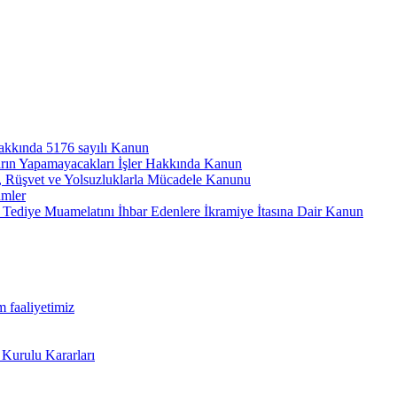
hakkında 5176 sayılı Kanun
arın Yapamayacakları İşler Hakkında Kanun
ı, Rüşvet ve Yolsuzluklarla Mücadele Kanunu
ümler
Tediye Muamelatını İhbar Edenlere İkramiye İtasına Dair Kanun
m faaliyetimiz
 Kurulu Kararları