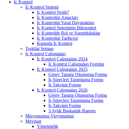
İç Kontrol
İç Kontrol Sistemi
İç Kontrol Nedir?
İç Kontrolün Amaçları
İç Kontrolün Yasal Dayanakları
İç Kontrol Sisteminin Bileşenleri
İç Kontrolde Rol ve Sorumluluklar
İç Kontrolün Tarihçesi
Kamuda İç Kontrol
Teşkilat Şeması
İç Kontrol Çalışmaları
İç Kontrol Çalışmaları 2024
İç Kontrol Çalışmaları Formlar
İç Kontrol Çalışmaları 2025
Görev Tanımı Oluşturma Formu
İş Süreçleri Tanımlama Formu
İş Takvimi Formu
İç Kontrol Çalışmaları 2026
Görev Tanımı Oluşturma Formu
İş Süreçleri Tanımlama Formu
İş Takvimi Formu
3 Aylık Başkanlık Raporu
Misyonumuz-Vizyonumuz
Mevzuat
Yönetmelik