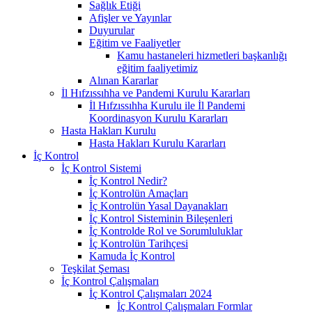
Sağlık Etiği
Afişler ve Yayınlar
Duyurular
Eğitim ve Faaliyetler
Kamu hastaneleri hizmetleri başkanlığı
eğitim faaliyetimiz
Alınan Kararlar
İl Hıfzıssıhha ve Pandemi Kurulu Kararları
İl Hıfzıssıhha Kurulu ile İl Pandemi
Koordinasyon Kurulu Kararları
Hasta Hakları Kurulu
Hasta Hakları Kurulu Kararları
İç Kontrol
İç Kontrol Sistemi
İç Kontrol Nedir?
İç Kontrolün Amaçları
İç Kontrolün Yasal Dayanakları
İç Kontrol Sisteminin Bileşenleri
İç Kontrolde Rol ve Sorumluluklar
İç Kontrolün Tarihçesi
Kamuda İç Kontrol
Teşkilat Şeması
İç Kontrol Çalışmaları
İç Kontrol Çalışmaları 2024
İç Kontrol Çalışmaları Formlar