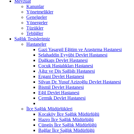
Mevzuat
Kanunlar
Yönetmelikler
Genelgeler
Yönergeler
Tüzükler
Tebliğler
Sağlık Tesislerimiz
Hastaneler
Gazi Yaşargil Eğitim ve Araştırma Hastanesi
Selahaddin Eyyübi Devlet Hastanesi
Dağkapı Devlet Hastanesi
Çocuk Hastalıkları Hastanesi
Ağız ve Diş Sağlığı Hastanesi
Ergani Devlet Hastanesi
Silvan Dr. Yusuf Azizoğlu Devlet Hastanesi
Bismil Devlet Hastanesi
Eğil Devlet Hastanesi
Çermik Devlet Hastanesi
İlçe Sağlık Müdürlükleri
Kocaköy İlçe Sağlık Müdürlüğü
Hazro İlçe Sağlık Müdürlüğü
Çüngüş İlçe Sağlık Müdürlüğü
Bağlar İlçe Sağlık Müdürlüğü