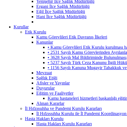
Yenişehir İlçe Sağlık Müdürlüğü
Ergani İlçe Sağlık Müdürlüğü
Eğil İlçe Sağlık Müdürlüğü
Hani İlçe Sağlık Müdürlüğü
Kurullar
Etik Kurulu
Kamu Görevlileri Etik Davranış İlkeleri
Kanunlar
• Kamu Görevlileri Etik Kurulu kurulması 
• 2531 Sayılı Kamu Görevlerinden Ayrılanl
• 3628 Sayılı Mal Bildiriminde Bulunulmas
• 5237 Sayılı Türk Ceza Kanunu İlgili Hük
• 1156 Sayılı Kanuna Mugayir Tahakkuk ve 
Mevzuat
Sağlık Etiği
Afişler ve Yayınlar
Duyurular
Eğitim ve Faaliyetler
Kamu hastaneleri hizmetleri başkanlığı eğiti
Alınan Kararlar
İl Hıfzıssıhha ve Pandemi Kurulu Kararları
İl Hıfzıssıhha Kurulu ile İl Pandemi Koordinasyon
Hasta Hakları Kurulu
Hasta Hakları Kurulu Kararları