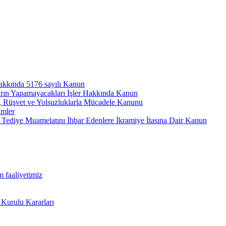
hakkında 5176 sayılı Kanun
arın Yapamayacakları İşler Hakkında Kanun
ı, Rüşvet ve Yolsuzluklarla Mücadele Kanunu
ümler
Tediye Muamelatını İhbar Edenlere İkramiye İtasına Dair Kanun
m faaliyetimiz
 Kurulu Kararları