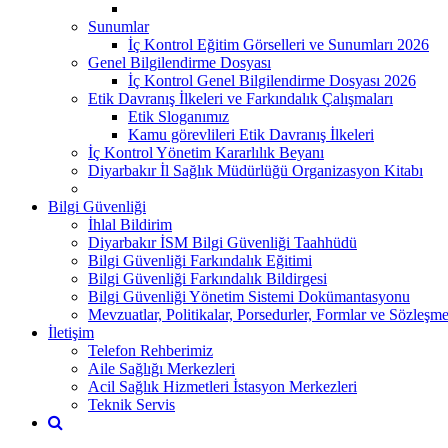
Sunumlar
İç Kontrol Eğitim Görselleri ve Sunumları 2026
Genel Bilgilendirme Dosyası
İç Kontrol Genel Bilgilendirme Dosyası 2026
Etik Davranış İlkeleri ve Farkındalık Çalışmaları
Etik Sloganımız
Kamu görevlileri Etik Davranış İlkeleri
İç Kontrol Yönetim Kararlılık Beyanı
Diyarbakır İl Sağlık Müdürlüğü Organizasyon Kitabı
Bilgi Güvenliği
İhlal Bildirim
Diyarbakır İSM Bilgi Güvenliği Taahhüdü
Bilgi Güvenliği Farkındalık Eğitimi
Bilgi Güvenliği Farkındalık Bildirgesi
Bilgi Güvenliği Yönetim Sistemi Dokümantasyonu
Mevzuatlar, Politikalar, Porsedurler, Formlar ve Sözleşme
İletişim
Telefon Rehberimiz
Aile Sağlığı Merkezleri
Acil Sağlık Hizmetleri İstasyon Merkezleri
Teknik Servis