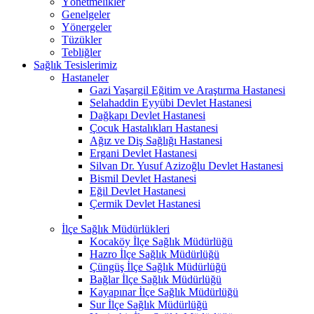
Yönetmelikler
Genelgeler
Yönergeler
Tüzükler
Tebliğler
Sağlık Tesislerimiz
Hastaneler
Gazi Yaşargil Eğitim ve Araştırma Hastanesi
Selahaddin Eyyübi Devlet Hastanesi
Dağkapı Devlet Hastanesi
Çocuk Hastalıkları Hastanesi
Ağız ve Diş Sağlığı Hastanesi
Ergani Devlet Hastanesi
Silvan Dr. Yusuf Azizoğlu Devlet Hastanesi
Bismil Devlet Hastanesi
Eğil Devlet Hastanesi
Çermik Devlet Hastanesi
İlçe Sağlık Müdürlükleri
Kocaköy İlçe Sağlık Müdürlüğü
Hazro İlçe Sağlık Müdürlüğü
Çüngüş İlçe Sağlık Müdürlüğü
Bağlar İlçe Sağlık Müdürlüğü
Kayapınar İlçe Sağlık Müdürlüğü
Sur İlçe Sağlık Müdürlüğü