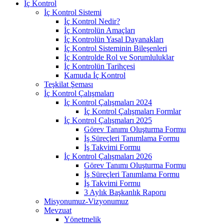
İç Kontrol
İç Kontrol Sistemi
İç Kontrol Nedir?
İç Kontrolün Amaçları
İç Kontrolün Yasal Dayanakları
İç Kontrol Sisteminin Bileşenleri
İç Kontrolde Rol ve Sorumluluklar
İç Kontrolün Tarihçesi
Kamuda İç Kontrol
Teşkilat Şeması
İç Kontrol Çalışmaları
İç Kontrol Çalışmaları 2024
İç Kontrol Çalışmaları Formlar
İç Kontrol Çalışmaları 2025
Görev Tanımı Oluşturma Formu
İş Süreçleri Tanımlama Formu
İş Takvimi Formu
İç Kontrol Çalışmaları 2026
Görev Tanımı Oluşturma Formu
İş Süreçleri Tanımlama Formu
İş Takvimi Formu
3 Aylık Başkanlık Raporu
Misyonumuz-Vizyonumuz
Mevzuat
Yönetmelik