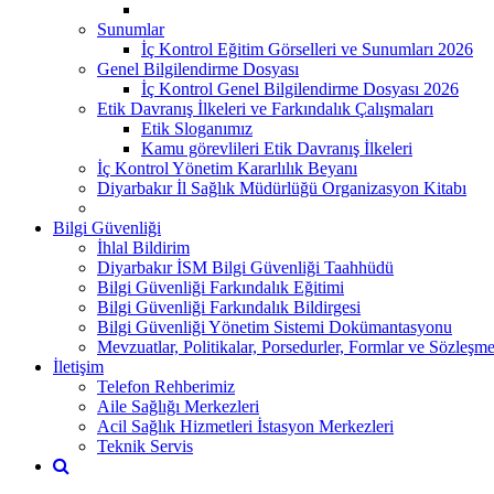
Sunumlar
İç Kontrol Eğitim Görselleri ve Sunumları 2026
Genel Bilgilendirme Dosyası
İç Kontrol Genel Bilgilendirme Dosyası 2026
Etik Davranış İlkeleri ve Farkındalık Çalışmaları
Etik Sloganımız
Kamu görevlileri Etik Davranış İlkeleri
İç Kontrol Yönetim Kararlılık Beyanı
Diyarbakır İl Sağlık Müdürlüğü Organizasyon Kitabı
Bilgi Güvenliği
İhlal Bildirim
Diyarbakır İSM Bilgi Güvenliği Taahhüdü
Bilgi Güvenliği Farkındalık Eğitimi
Bilgi Güvenliği Farkındalık Bildirgesi
Bilgi Güvenliği Yönetim Sistemi Dokümantasyonu
Mevzuatlar, Politikalar, Porsedurler, Formlar ve Sözleşme
İletişim
Telefon Rehberimiz
Aile Sağlığı Merkezleri
Acil Sağlık Hizmetleri İstasyon Merkezleri
Teknik Servis