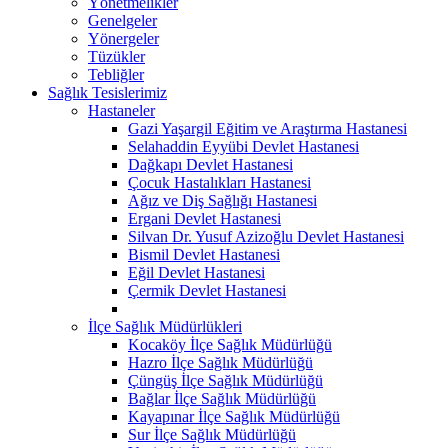
Yönetmelikler
Genelgeler
Yönergeler
Tüzükler
Tebliğler
Sağlık Tesislerimiz
Hastaneler
Gazi Yaşargil Eğitim ve Araştırma Hastanesi
Selahaddin Eyyübi Devlet Hastanesi
Dağkapı Devlet Hastanesi
Çocuk Hastalıkları Hastanesi
Ağız ve Diş Sağlığı Hastanesi
Ergani Devlet Hastanesi
Silvan Dr. Yusuf Azizoğlu Devlet Hastanesi
Bismil Devlet Hastanesi
Eğil Devlet Hastanesi
Çermik Devlet Hastanesi
İlçe Sağlık Müdürlükleri
Kocaköy İlçe Sağlık Müdürlüğü
Hazro İlçe Sağlık Müdürlüğü
Çüngüş İlçe Sağlık Müdürlüğü
Bağlar İlçe Sağlık Müdürlüğü
Kayapınar İlçe Sağlık Müdürlüğü
Sur İlçe Sağlık Müdürlüğü