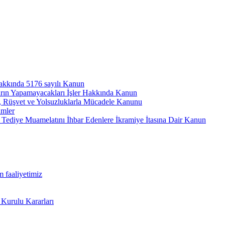
hakkında 5176 sayılı Kanun
arın Yapamayacakları İşler Hakkında Kanun
ı, Rüşvet ve Yolsuzluklarla Mücadele Kanunu
ümler
Tediye Muamelatını İhbar Edenlere İkramiye İtasına Dair Kanun
m faaliyetimiz
 Kurulu Kararları