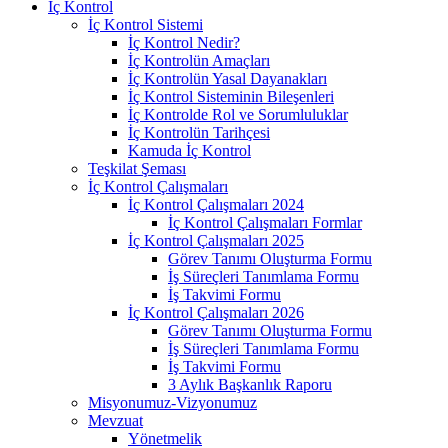
İç Kontrol
İç Kontrol Sistemi
İç Kontrol Nedir?
İç Kontrolün Amaçları
İç Kontrolün Yasal Dayanakları
İç Kontrol Sisteminin Bileşenleri
İç Kontrolde Rol ve Sorumluluklar
İç Kontrolün Tarihçesi
Kamuda İç Kontrol
Teşkilat Şeması
İç Kontrol Çalışmaları
İç Kontrol Çalışmaları 2024
İç Kontrol Çalışmaları Formlar
İç Kontrol Çalışmaları 2025
Görev Tanımı Oluşturma Formu
İş Süreçleri Tanımlama Formu
İş Takvimi Formu
İç Kontrol Çalışmaları 2026
Görev Tanımı Oluşturma Formu
İş Süreçleri Tanımlama Formu
İş Takvimi Formu
3 Aylık Başkanlık Raporu
Misyonumuz-Vizyonumuz
Mevzuat
Yönetmelik