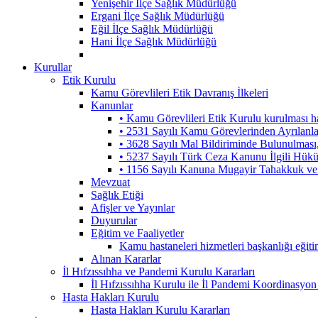
Yenişehir İlçe Sağlık Müdürlüğü
Ergani İlçe Sağlık Müdürlüğü
Eğil İlçe Sağlık Müdürlüğü
Hani İlçe Sağlık Müdürlüğü
Kurullar
Etik Kurulu
Kamu Görevlileri Etik Davranış İlkeleri
Kanunlar
• Kamu Görevlileri Etik Kurulu kurulması 
• 2531 Sayılı Kamu Görevlerinden Ayrılanl
• 3628 Sayılı Mal Bildiriminde Bulunulmas
• 5237 Sayılı Türk Ceza Kanunu İlgili Hük
• 1156 Sayılı Kanuna Mugayir Tahakkuk ve 
Mevzuat
Sağlık Etiği
Afişler ve Yayınlar
Duyurular
Eğitim ve Faaliyetler
Kamu hastaneleri hizmetleri başkanlığı eğiti
Alınan Kararlar
İl Hıfzıssıhha ve Pandemi Kurulu Kararları
İl Hıfzıssıhha Kurulu ile İl Pandemi Koordinasyon
Hasta Hakları Kurulu
Hasta Hakları Kurulu Kararları