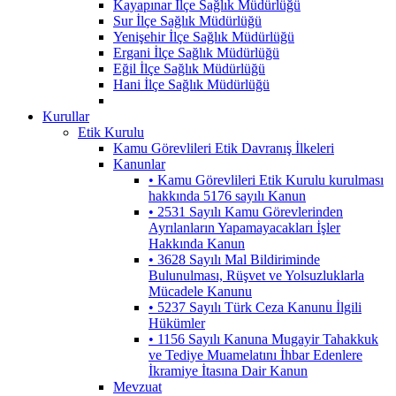
Kayapınar İlçe Sağlık Müdürlüğü
Sur İlçe Sağlık Müdürlüğü
Yenişehir İlçe Sağlık Müdürlüğü
Ergani İlçe Sağlık Müdürlüğü
Eğil İlçe Sağlık Müdürlüğü
Hani İlçe Sağlık Müdürlüğü
Kurullar
Etik Kurulu
Kamu Görevlileri Etik Davranış İlkeleri
Kanunlar
• Kamu Görevlileri Etik Kurulu kurulması
hakkında 5176 sayılı Kanun
• 2531 Sayılı Kamu Görevlerinden
Ayrılanların Yapamayacakları İşler
Hakkında Kanun
• 3628 Sayılı Mal Bildiriminde
Bulunulması, Rüşvet ve Yolsuzluklarla
Mücadele Kanunu
• 5237 Sayılı Türk Ceza Kanunu İlgili
Hükümler
• 1156 Sayılı Kanuna Mugayir Tahakkuk
ve Tediye Muamelatını İhbar Edenlere
İkramiye İtasına Dair Kanun
Mevzuat