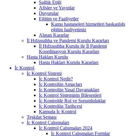
Sağlık Etiği
Afişler ve Yayınlar
Duyurular
Eğitim ve Faaliyetler
Kamu hastaneleri hizmetleri başkanlığı
eğitim faaliyetimiz
Alınan Kararlar
İl Hıfzıssıhha ve Pandemi Kurulu Kararları
İl Hıfzıssıhha Kurulu ile İl Pandemi
Koordinasyon Kurulu Kararları
Hasta Hakları Kurulu
Hasta Hakları Kurulu Kararları
İç Kontrol
İç Kontrol Sistemi
İç Kontrol Nedir?
İç Kontrolün Amaçları
İç Kontrolün Yasal Dayanakları
İç Kontrol Sisteminin Bileşenleri
İç Kontrolde Rol ve Sorumluluklar
İç Kontrolün Tarihçesi
Kamuda İç Kontrol
Teşkilat Şeması
İç Kontrol Çalışmaları
İç Kontrol Çalışmaları 2024
İç Kontrol Çalışmaları Formlar