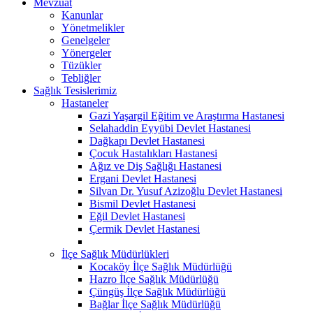
Mevzuat
Kanunlar
Yönetmelikler
Genelgeler
Yönergeler
Tüzükler
Tebliğler
Sağlık Tesislerimiz
Hastaneler
Gazi Yaşargil Eğitim ve Araştırma Hastanesi
Selahaddin Eyyübi Devlet Hastanesi
Dağkapı Devlet Hastanesi
Çocuk Hastalıkları Hastanesi
Ağız ve Diş Sağlığı Hastanesi
Ergani Devlet Hastanesi
Silvan Dr. Yusuf Azizoğlu Devlet Hastanesi
Bismil Devlet Hastanesi
Eğil Devlet Hastanesi
Çermik Devlet Hastanesi
İlçe Sağlık Müdürlükleri
Kocaköy İlçe Sağlık Müdürlüğü
Hazro İlçe Sağlık Müdürlüğü
Çüngüş İlçe Sağlık Müdürlüğü
Bağlar İlçe Sağlık Müdürlüğü