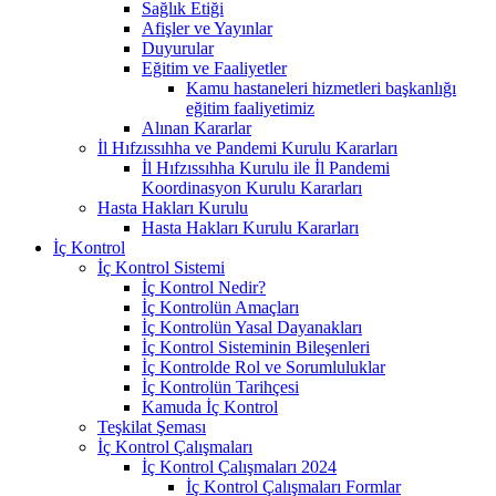
Sağlık Etiği
Afişler ve Yayınlar
Duyurular
Eğitim ve Faaliyetler
Kamu hastaneleri hizmetleri başkanlığı
eğitim faaliyetimiz
Alınan Kararlar
İl Hıfzıssıhha ve Pandemi Kurulu Kararları
İl Hıfzıssıhha Kurulu ile İl Pandemi
Koordinasyon Kurulu Kararları
Hasta Hakları Kurulu
Hasta Hakları Kurulu Kararları
İç Kontrol
İç Kontrol Sistemi
İç Kontrol Nedir?
İç Kontrolün Amaçları
İç Kontrolün Yasal Dayanakları
İç Kontrol Sisteminin Bileşenleri
İç Kontrolde Rol ve Sorumluluklar
İç Kontrolün Tarihçesi
Kamuda İç Kontrol
Teşkilat Şeması
İç Kontrol Çalışmaları
İç Kontrol Çalışmaları 2024
İç Kontrol Çalışmaları Formlar