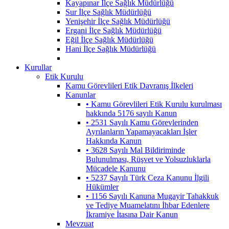
Kayapınar İlçe Sağlık Müdürlüğü
Sur İlçe Sağlık Müdürlüğü
Yenişehir İlçe Sağlık Müdürlüğü
Ergani İlçe Sağlık Müdürlüğü
Eğil İlçe Sağlık Müdürlüğü
Hani İlçe Sağlık Müdürlüğü
Kurullar
Etik Kurulu
Kamu Görevlileri Etik Davranış İlkeleri
Kanunlar
• Kamu Görevlileri Etik Kurulu kurulması
hakkında 5176 sayılı Kanun
• 2531 Sayılı Kamu Görevlerinden
Ayrılanların Yapamayacakları İşler
Hakkında Kanun
• 3628 Sayılı Mal Bildiriminde
Bulunulması, Rüşvet ve Yolsuzluklarla
Mücadele Kanunu
• 5237 Sayılı Türk Ceza Kanunu İlgili
Hükümler
• 1156 Sayılı Kanuna Mugayir Tahakkuk
ve Tediye Muamelatını İhbar Edenlere
İkramiye İtasına Dair Kanun
Mevzuat