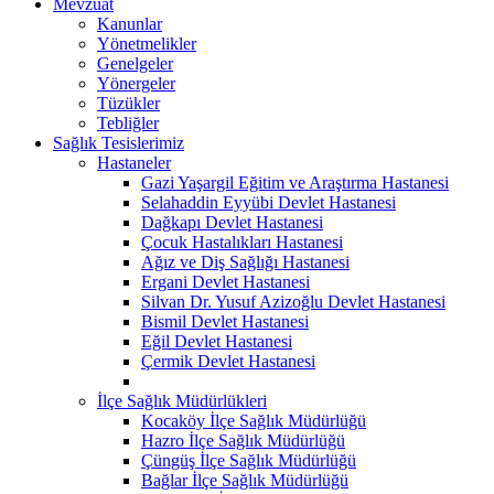
Mevzuat
Kanunlar
Yönetmelikler
Genelgeler
Yönergeler
Tüzükler
Tebliğler
Sağlık Tesislerimiz
Hastaneler
Gazi Yaşargil Eğitim ve Araştırma Hastanesi
Selahaddin Eyyübi Devlet Hastanesi
Dağkapı Devlet Hastanesi
Çocuk Hastalıkları Hastanesi
Ağız ve Diş Sağlığı Hastanesi
Ergani Devlet Hastanesi
Silvan Dr. Yusuf Azizoğlu Devlet Hastanesi
Bismil Devlet Hastanesi
Eğil Devlet Hastanesi
Çermik Devlet Hastanesi
İlçe Sağlık Müdürlükleri
Kocaköy İlçe Sağlık Müdürlüğü
Hazro İlçe Sağlık Müdürlüğü
Çüngüş İlçe Sağlık Müdürlüğü
Bağlar İlçe Sağlık Müdürlüğü