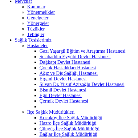
Mevzuat
Kanunlar
Yönetmelikler
Genelgeler
Yönergeler
Tüzükler
Tebliğler
Sağlık Tesislerimiz
Hastaneler
Gazi Yaşargil Eğitim ve Araştırma Hastanesi
Selahaddin Eyyübi Devlet Hastanesi
Dağkapı Devlet Hastanesi
Çocuk Hastalıkları Hastanesi
Ağız ve Diş Sağlığı Hastanesi
Ergani Devlet Hastanesi
Silvan Dr. Yusuf Azizoğlu Devlet Hastanesi
Bismil Devlet Hastanesi
Eğil Devlet Hastanesi
Çermik Devlet Hastanesi
İlçe Sağlık Müdürlükleri
Kocaköy İlçe Sağlık Müdürlüğü
Hazro İlçe Sağlık Müdürlüğü
Çüngüş İlçe Sağlık Müdürlüğü
Bağlar İlçe Sağlık Müdürlüğü