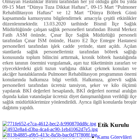
Olmayan Hastalıklar Birimi tarafından her yıl olduğu gibi bu yılda
09-15 Mart “Dünya Tuza Dikkat Haftası”, 09-15 Mart “Pulmoner
Rehabillitasyon Haftası” ve 12 Mart “Dünya Böbrek Günü
kapsamında kamuoyunu bilgilendirmek amacıyla çeşitli etkinlikler
düzenlenmektedir. 13.03.2020 tarihinde Bismil İlçe Sağlık
Müdürlüğünde çalışan sağlık personelleri tarafından Bismil Merkez
Fatih ASM önünde, Çınar İlçe Sağlık Müdürlüğü personeli
tarafından Çınar İSM önünde, Hazro E2 İlçe Entegre Hastanesi
personelleri tarafından işlek cadde yerinde, stant açıldı. Açılan
stantlarda sağlık personellerimiz tarafından böbrek sağlığı
konusunda toplum bilincini arttırmak, kronik böbrek hastalığında
erken tanının önemini vurgulamak, aşırı tuz tüketiminin zararları ve
yiyeceklerdeki gizli tuzun varlığına dikkat çekmek konuları ve
akciğer hastalıklarında Pulmoner Rehabilitasyon programının önemi
konularında halkımıza bilgi verildi. Halkımıza, görevli sağlık
personelleri tarafından ücretsiz tansiyon, şeker ve kilo ölçümü
yapılarak BKİ değerleri hesaplandı, BKİ değerleri normal aralığın
dışında kalan vatandaşlar ücretsiz diyet danışmanlığının verildiği ilçe
sağlık müdürlüklerimize yönlendirildi. Ayrıca ilgili konularda broşür
dağıtımı yapıldı.
Etik Kurulu
Kamu Görevlileri