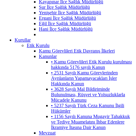
Kayapınar İlçe Sağlık Müdürlüğü
Sur İlçe Sağlık Müdürlüğü
Yenişehir İlçe Sağlık Müdürlüğü
Ergani İlçe Sağlık Müdürlüğü
Eğil İlçe Sağlık Müdürlüğü
Hani İlçe Sağlık Müdürlüğü
Kurullar
Etik Kurulu
Kamu Görevlileri Etik Davranış İlkeleri
Kanunlar
• Kamu Görevlileri Etik Kurulu kurulması
hakkında 5176 sayılı Kanun
• 2531 Sayılı Kamu Görevlerinden
Ayrılanların Yapamayacakları İşler
Hakkında Kanun
• 3628 Sayılı Mal Bildiriminde
Bulunulması, Rüşvet ve Yolsuzluklarla
Mücadele Kanunu
• 5237 Sayılı Türk Ceza Kanunu İlgili
Hükümler
• 1156 Sayılı Kanuna Mugayir Tahakkuk
ve Tediye Muamelatını İhbar Edenlere
İkramiye İtasına Dair Kanun
Mevzuat