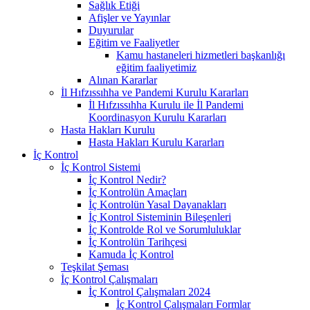
Sağlık Etiği
Afişler ve Yayınlar
Duyurular
Eğitim ve Faaliyetler
Kamu hastaneleri hizmetleri başkanlığı
eğitim faaliyetimiz
Alınan Kararlar
İl Hıfzıssıhha ve Pandemi Kurulu Kararları
İl Hıfzıssıhha Kurulu ile İl Pandemi
Koordinasyon Kurulu Kararları
Hasta Hakları Kurulu
Hasta Hakları Kurulu Kararları
İç Kontrol
İç Kontrol Sistemi
İç Kontrol Nedir?
İç Kontrolün Amaçları
İç Kontrolün Yasal Dayanakları
İç Kontrol Sisteminin Bileşenleri
İç Kontrolde Rol ve Sorumluluklar
İç Kontrolün Tarihçesi
Kamuda İç Kontrol
Teşkilat Şeması
İç Kontrol Çalışmaları
İç Kontrol Çalışmaları 2024
İç Kontrol Çalışmaları Formlar