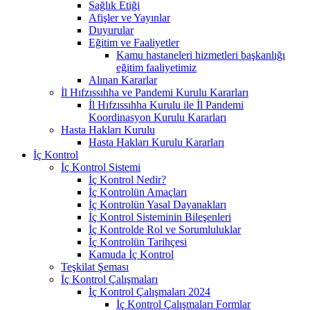
Sağlık Etiği
Afişler ve Yayınlar
Duyurular
Eğitim ve Faaliyetler
Kamu hastaneleri hizmetleri başkanlığı
eğitim faaliyetimiz
Alınan Kararlar
İl Hıfzıssıhha ve Pandemi Kurulu Kararları
İl Hıfzıssıhha Kurulu ile İl Pandemi
Koordinasyon Kurulu Kararları
Hasta Hakları Kurulu
Hasta Hakları Kurulu Kararları
İç Kontrol
İç Kontrol Sistemi
İç Kontrol Nedir?
İç Kontrolün Amaçları
İç Kontrolün Yasal Dayanakları
İç Kontrol Sisteminin Bileşenleri
İç Kontrolde Rol ve Sorumluluklar
İç Kontrolün Tarihçesi
Kamuda İç Kontrol
Teşkilat Şeması
İç Kontrol Çalışmaları
İç Kontrol Çalışmaları 2024
İç Kontrol Çalışmaları Formlar