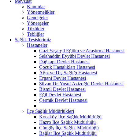
Mevzuat
Kanunlar
Yönetmelikler
Genelgeler
Yönergeler
Tüzükler
Tebliğler
Sağlık Tesislerimiz
Hastaneler
Gazi Yaşargil Eğitim ve Araştırma Hastanesi
Selahaddin Eyyübi Devlet Hastanesi
Dağkapı Devlet Hastanesi
Çocuk Hastalıkları Hastanesi
Ağız ve Diş Sağlığı Hastanesi
Ergani Devlet Hastanesi
Silvan Dr. Yusuf Azizoğlu Devlet Hastanesi
Bismil Devlet Hastanesi
Eğil Devlet Hastanesi
Çermik Devlet Hastanesi
İlçe Sağlık Müdürlükleri
Kocaköy İlçe Sağlık Müdürlüğü
Hazro İlçe Sağlık Müdürlüğü
Çüngüş İlçe Sağlık Müdürlüğü
Bağlar İlçe Sağlık Müdürlüğü