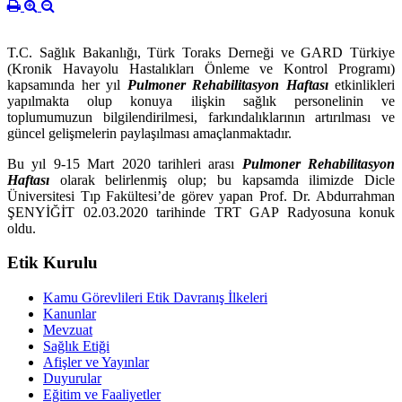
T.C. Sağlık Bakanlığı, Türk Toraks Derneği ve GARD Türkiye
(Kronik Havayolu Hastalıkları Önleme ve Kontrol Programı)
kapsamında her yıl
Pulmoner Rehabilitasyon Haftası
etkinlikleri
yapılmakta olup konuya ilişkin sağlık personelinin ve
toplumumuzun bilgilendirilmesi, farkındalıklarının artırılması ve
güncel gelişmelerin paylaşılması amaçlanmaktadır.
Bu yıl 9-15 Mart 2020 tarihleri arası
Pulmoner Rehabilitasyon
Haftası
olarak belirlenmiş olup; b
u kapsamda
ilimizde Dicle
Üniversitesi Tıp Fakültesi’de görev yapan Prof. Dr. Abdurrahman
ŞENYİĞİT
02.03.2020 tarihinde
TRT GAP Radyosuna konuk
oldu.
Etik Kurulu
Kamu Görevlileri Etik Davranış İlkeleri
Kanunlar
Mevzuat
Sağlık Etiği
Afişler ve Yayınlar
Duyurular
Eğitim ve Faaliyetler