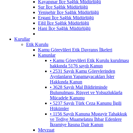
Kayapınar İlçe Sağlık Müdürlüğü
Sur İlçe Sağlık Müdürlüğü
Yenişehir İlçe Sağlık Müdürlüğü
Ergani İlçe Sağlık Müdürlüğü
Eğil İlçe Sağlık Müdürlüğü
Hani İlçe Sağlık Müdürlüğü
Kurullar
Etik Kurulu
Kamu Görevlileri Etik Davranış İlkeleri
Kanunlar
• Kamu Görevlileri Etik Kurulu kurulması
hakkında 5176 sayılı Kanun
• 2531 Sayılı Kamu Görevlerinden
Ayrılanların Yapamayacakları İşler
Hakkında Kanun
• 3628 Sayılı Mal Bildiriminde
Bulunulması, Rüşvet ve Yolsuzluklarla
Mücadele Kanunu
• 5237 Sayılı Türk Ceza Kanunu İlgili
Hükümler
• 1156 Sayılı Kanuna Mugayir Tahakkuk
ve Tediye Muamelatını İhbar Edenlere
İkramiye İtasına Dair Kanun
Mevzuat