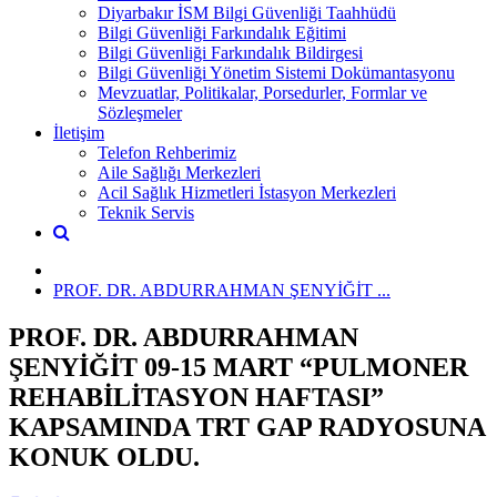
Diyarbakır İSM Bilgi Güvenliği Taahhüdü
Bilgi Güvenliği Farkındalık Eğitimi
Bilgi Güvenliği Farkındalık Bildirgesi
Bilgi Güvenliği Yönetim Sistemi Dokümantasyonu
Mevzuatlar, Politikalar, Porsedurler, Formlar ve
Sözleşmeler
İletişim
Telefon Rehberimiz
Aile Sağlığı Merkezleri
Acil Sağlık Hizmetleri İstasyon Merkezleri
Teknik Servis
PROF. DR. ABDURRAHMAN ŞENYİĞİT ...
PROF. DR. ABDURRAHMAN
ŞENYİĞİT 09-15 MART “PULMONER
REHABİLİTASYON HAFTASI”
KAPSAMINDA TRT GAP RADYOSUNA
KONUK OLDU.