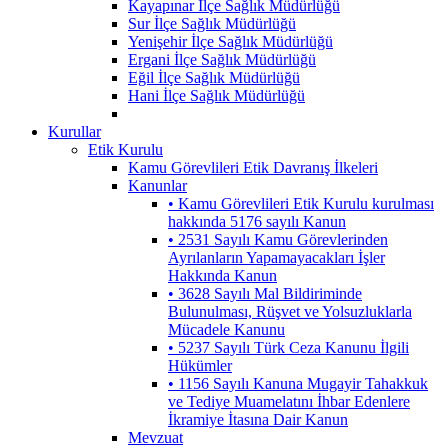
Kayapınar İlçe Sağlık Müdürlüğü
Sur İlçe Sağlık Müdürlüğü
Yenişehir İlçe Sağlık Müdürlüğü
Ergani İlçe Sağlık Müdürlüğü
Eğil İlçe Sağlık Müdürlüğü
Hani İlçe Sağlık Müdürlüğü
Kurullar
Etik Kurulu
Kamu Görevlileri Etik Davranış İlkeleri
Kanunlar
• Kamu Görevlileri Etik Kurulu kurulması
hakkında 5176 sayılı Kanun
• 2531 Sayılı Kamu Görevlerinden
Ayrılanların Yapamayacakları İşler
Hakkında Kanun
• 3628 Sayılı Mal Bildiriminde
Bulunulması, Rüşvet ve Yolsuzluklarla
Mücadele Kanunu
• 5237 Sayılı Türk Ceza Kanunu İlgili
Hükümler
• 1156 Sayılı Kanuna Mugayir Tahakkuk
ve Tediye Muamelatını İhbar Edenlere
İkramiye İtasına Dair Kanun
Mevzuat