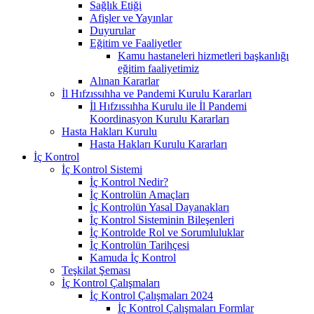
Sağlık Etiği
Afişler ve Yayınlar
Duyurular
Eğitim ve Faaliyetler
Kamu hastaneleri hizmetleri başkanlığı
eğitim faaliyetimiz
Alınan Kararlar
İl Hıfzıssıhha ve Pandemi Kurulu Kararları
İl Hıfzıssıhha Kurulu ile İl Pandemi
Koordinasyon Kurulu Kararları
Hasta Hakları Kurulu
Hasta Hakları Kurulu Kararları
İç Kontrol
İç Kontrol Sistemi
İç Kontrol Nedir?
İç Kontrolün Amaçları
İç Kontrolün Yasal Dayanakları
İç Kontrol Sisteminin Bileşenleri
İç Kontrolde Rol ve Sorumluluklar
İç Kontrolün Tarihçesi
Kamuda İç Kontrol
Teşkilat Şeması
İç Kontrol Çalışmaları
İç Kontrol Çalışmaları 2024
İç Kontrol Çalışmaları Formlar