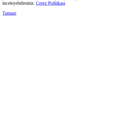
inceleyebilirsiniz.
Çerez Politikası
Tamam