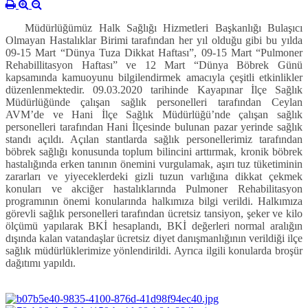
Müdürlüğümüz Halk Sağlığı Hizmetleri Başkanlığı Bulaşıcı
Olmayan Hastalıklar Birimi tarafından her yıl olduğu gibi bu yılda
09-15 Mart “Dünya Tuza Dikkat Haftası”, 09-15 Mart “Pulmoner
Rehabillitasyon Haftası” ve 12 Mart “Dünya Böbrek Günü
kapsamında kamuoyunu bilgilendirmek amacıyla çeşitli etkinlikler
düzenlenmektedir. 09.03.2020 tarihinde Kayapınar İlçe Sağlık
Müdürlüğünde çalışan sağlık personelleri tarafından Ceylan
AVM’de ve Hani İlçe Sağlık Müdürlüğü’nde çalışan sağlık
personelleri tarafından Hani İlçesinde bulunan pazar yerinde sağlık
standı açıldı. Açılan stantlarda sağlık personellerimiz tarafından
böbrek sağlığı konusunda toplum bilincini arttırmak, kronik böbrek
hastalığında erken tanının önemini vurgulamak, aşırı tuz tüketiminin
zararları ve yiyeceklerdeki gizli tuzun varlığına dikkat çekmek
konuları ve akciğer hastalıklarında Pulmoner Rehabilitasyon
programının önemi konularında halkımıza bilgi verildi. Halkımıza
görevli sağlık personelleri tarafından ücretsiz tansiyon, şeker ve kilo
ölçümü yapılarak BKİ hesaplandı, BKİ değerleri normal aralığın
dışında kalan vatandaşlar ücretsiz diyet danışmanlığının verildiği ilçe
sağlık müdürlüklerimize yönlendirildi. Ayrıca ilgili konularda broşür
dağıtımı yapıldı.