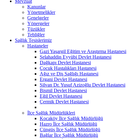
Mevzuat
Kanunlar
Yönetmelikler
Genelgeler
Yönergeler
Tüzükler
Tebliğler
Sağlık Tesislerimiz
Hastaneler
Gazi Yaşargil Eğitim ve Araştırma Hastanesi
Selahaddin Eyyübi Devlet Hastanesi
Dağkapı Devlet Hastanesi
Çocuk Hastalıkları Hastanesi
Ağız ve Diş Sağlığı Hastanesi
Ergani Devlet Hastanesi
Silvan Dr. Yusuf Azizoğlu Devlet Hastanesi
Bismil Devlet Hastanesi
Eğil Devlet Hastanesi
Çermik Devlet Hastanesi
İlçe Sağlık Müdürlükleri
Kocaköy İlçe Sağlık Müdürlüğü
Hazro İlçe Sağlık Müdürlüğü
Çüngüş İlçe Sağlık Müdürlüğü
Bağlar İlçe Sağlık Müdürlüğü