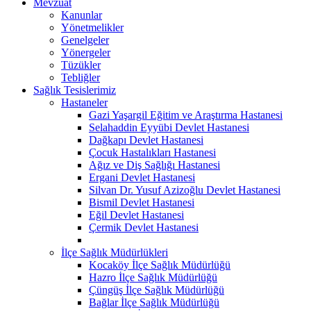
Mevzuat
Kanunlar
Yönetmelikler
Genelgeler
Yönergeler
Tüzükler
Tebliğler
Sağlık Tesislerimiz
Hastaneler
Gazi Yaşargil Eğitim ve Araştırma Hastanesi
Selahaddin Eyyübi Devlet Hastanesi
Dağkapı Devlet Hastanesi
Çocuk Hastalıkları Hastanesi
Ağız ve Diş Sağlığı Hastanesi
Ergani Devlet Hastanesi
Silvan Dr. Yusuf Azizoğlu Devlet Hastanesi
Bismil Devlet Hastanesi
Eğil Devlet Hastanesi
Çermik Devlet Hastanesi
İlçe Sağlık Müdürlükleri
Kocaköy İlçe Sağlık Müdürlüğü
Hazro İlçe Sağlık Müdürlüğü
Çüngüş İlçe Sağlık Müdürlüğü
Bağlar İlçe Sağlık Müdürlüğü