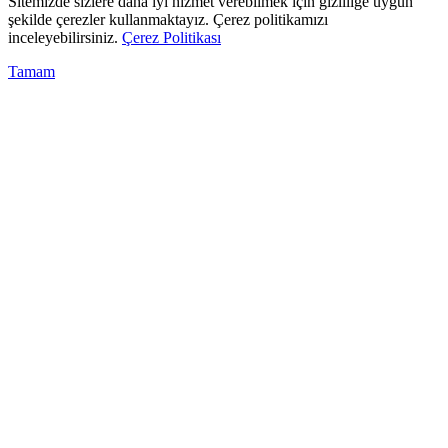
Sitemizde sizlere daha iyi hizmet verebilmek için gizliliğe uygun
şekilde çerezler kullanmaktayız. Çerez politikamızı
inceleyebilirsiniz.
Çerez Politikası
Tamam