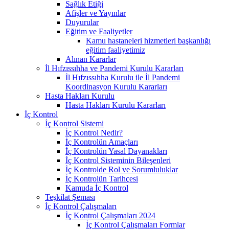
Sağlık Etiği
Afişler ve Yayınlar
Duyurular
Eğitim ve Faaliyetler
Kamu hastaneleri hizmetleri başkanlığı
eğitim faaliyetimiz
Alınan Kararlar
İl Hıfzıssıhha ve Pandemi Kurulu Kararları
İl Hıfzıssıhha Kurulu ile İl Pandemi
Koordinasyon Kurulu Kararları
Hasta Hakları Kurulu
Hasta Hakları Kurulu Kararları
İç Kontrol
İç Kontrol Sistemi
İç Kontrol Nedir?
İç Kontrolün Amaçları
İç Kontrolün Yasal Dayanakları
İç Kontrol Sisteminin Bileşenleri
İç Kontrolde Rol ve Sorumluluklar
İç Kontrolün Tarihçesi
Kamuda İç Kontrol
Teşkilat Şeması
İç Kontrol Çalışmaları
İç Kontrol Çalışmaları 2024
İç Kontrol Çalışmaları Formlar