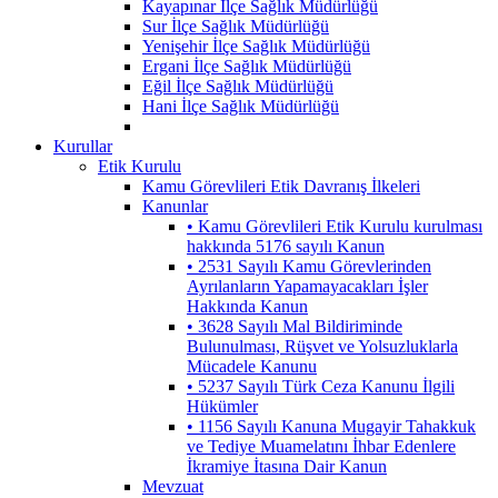
Kayapınar İlçe Sağlık Müdürlüğü
Sur İlçe Sağlık Müdürlüğü
Yenişehir İlçe Sağlık Müdürlüğü
Ergani İlçe Sağlık Müdürlüğü
Eğil İlçe Sağlık Müdürlüğü
Hani İlçe Sağlık Müdürlüğü
Kurullar
Etik Kurulu
Kamu Görevlileri Etik Davranış İlkeleri
Kanunlar
• Kamu Görevlileri Etik Kurulu kurulması
hakkında 5176 sayılı Kanun
• 2531 Sayılı Kamu Görevlerinden
Ayrılanların Yapamayacakları İşler
Hakkında Kanun
• 3628 Sayılı Mal Bildiriminde
Bulunulması, Rüşvet ve Yolsuzluklarla
Mücadele Kanunu
• 5237 Sayılı Türk Ceza Kanunu İlgili
Hükümler
• 1156 Sayılı Kanuna Mugayir Tahakkuk
ve Tediye Muamelatını İhbar Edenlere
İkramiye İtasına Dair Kanun
Mevzuat