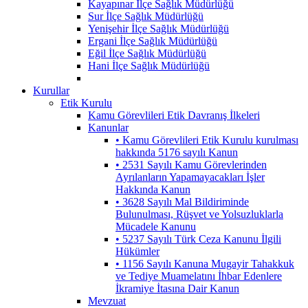
Kayapınar İlçe Sağlık Müdürlüğü
Sur İlçe Sağlık Müdürlüğü
Yenişehir İlçe Sağlık Müdürlüğü
Ergani İlçe Sağlık Müdürlüğü
Eğil İlçe Sağlık Müdürlüğü
Hani İlçe Sağlık Müdürlüğü
Kurullar
Etik Kurulu
Kamu Görevlileri Etik Davranış İlkeleri
Kanunlar
• Kamu Görevlileri Etik Kurulu kurulması
hakkında 5176 sayılı Kanun
• 2531 Sayılı Kamu Görevlerinden
Ayrılanların Yapamayacakları İşler
Hakkında Kanun
• 3628 Sayılı Mal Bildiriminde
Bulunulması, Rüşvet ve Yolsuzluklarla
Mücadele Kanunu
• 5237 Sayılı Türk Ceza Kanunu İlgili
Hükümler
• 1156 Sayılı Kanuna Mugayir Tahakkuk
ve Tediye Muamelatını İhbar Edenlere
İkramiye İtasına Dair Kanun
Mevzuat