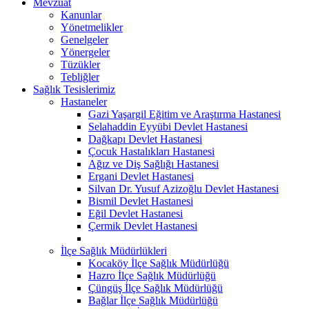
Mevzuat
Kanunlar
Yönetmelikler
Genelgeler
Yönergeler
Tüzükler
Tebliğler
Sağlık Tesislerimiz
Hastaneler
Gazi Yaşargil Eğitim ve Araştırma Hastanesi
Selahaddin Eyyübi Devlet Hastanesi
Dağkapı Devlet Hastanesi
Çocuk Hastalıkları Hastanesi
Ağız ve Diş Sağlığı Hastanesi
Ergani Devlet Hastanesi
Silvan Dr. Yusuf Azizoğlu Devlet Hastanesi
Bismil Devlet Hastanesi
Eğil Devlet Hastanesi
Çermik Devlet Hastanesi
İlçe Sağlık Müdürlükleri
Kocaköy İlçe Sağlık Müdürlüğü
Hazro İlçe Sağlık Müdürlüğü
Çüngüş İlçe Sağlık Müdürlüğü
Bağlar İlçe Sağlık Müdürlüğü