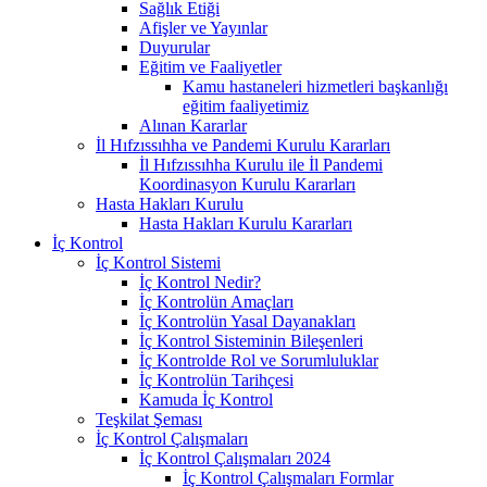
Sağlık Etiği
Afişler ve Yayınlar
Duyurular
Eğitim ve Faaliyetler
Kamu hastaneleri hizmetleri başkanlığı
eğitim faaliyetimiz
Alınan Kararlar
İl Hıfzıssıhha ve Pandemi Kurulu Kararları
İl Hıfzıssıhha Kurulu ile İl Pandemi
Koordinasyon Kurulu Kararları
Hasta Hakları Kurulu
Hasta Hakları Kurulu Kararları
İç Kontrol
İç Kontrol Sistemi
İç Kontrol Nedir?
İç Kontrolün Amaçları
İç Kontrolün Yasal Dayanakları
İç Kontrol Sisteminin Bileşenleri
İç Kontrolde Rol ve Sorumluluklar
İç Kontrolün Tarihçesi
Kamuda İç Kontrol
Teşkilat Şeması
İç Kontrol Çalışmaları
İç Kontrol Çalışmaları 2024
İç Kontrol Çalışmaları Formlar