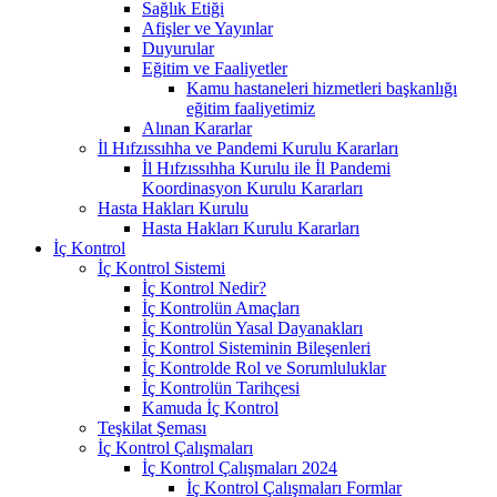
Sağlık Etiği
Afişler ve Yayınlar
Duyurular
Eğitim ve Faaliyetler
Kamu hastaneleri hizmetleri başkanlığı
eğitim faaliyetimiz
Alınan Kararlar
İl Hıfzıssıhha ve Pandemi Kurulu Kararları
İl Hıfzıssıhha Kurulu ile İl Pandemi
Koordinasyon Kurulu Kararları
Hasta Hakları Kurulu
Hasta Hakları Kurulu Kararları
İç Kontrol
İç Kontrol Sistemi
İç Kontrol Nedir?
İç Kontrolün Amaçları
İç Kontrolün Yasal Dayanakları
İç Kontrol Sisteminin Bileşenleri
İç Kontrolde Rol ve Sorumluluklar
İç Kontrolün Tarihçesi
Kamuda İç Kontrol
Teşkilat Şeması
İç Kontrol Çalışmaları
İç Kontrol Çalışmaları 2024
İç Kontrol Çalışmaları Formlar