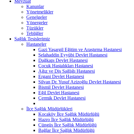
Mevzuat
Kanunlar
Yönetmelikler
Genelgeler
Yönergeler
Tüzükler
Tebliğler
Sağlık Tesislerimiz
Hastaneler
Gazi Yaşargil Eğitim ve Araştırma Hastanesi
Selahaddin Eyyübi Devlet Hastanesi
Dağkapı Devlet Hastanesi
Çocuk Hastalıkları Hastanesi
Ağız ve Diş Sağlığı Hastanesi
Ergani Devlet Hastanesi
Silvan Dr. Yusuf Azizoğlu Devlet Hastanesi
Bismil Devlet Hastanesi
Eğil Devlet Hastanesi
Çermik Devlet Hastanesi
İlçe Sağlık Müdürlükleri
Kocaköy İlçe Sağlık Müdürlüğü
Hazro İlçe Sağlık Müdürlüğü
Çüngüş İlçe Sağlık Müdürlüğü
Bağlar İlçe Sağlık Müdürlüğü