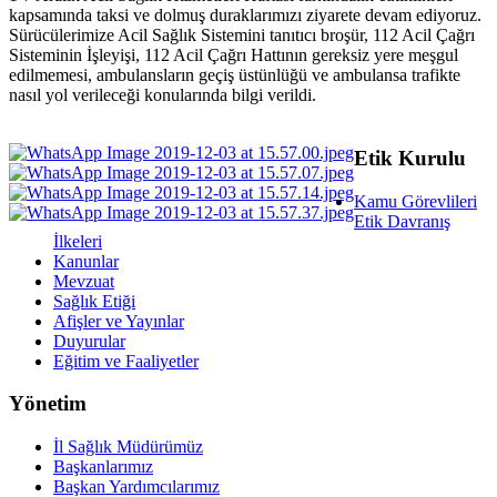
kapsamında taksi ve dolmuş duraklarımızı ziyarete devam ediyoruz.
Sürücülerimize Acil Sağlık Sistemini tanıtıcı broşür, 112 Acil Çağrı
Sisteminin İşleyişi, 112 Acil Çağrı Hattının gereksiz yere meşgul
edilmemesi, ambulansların geçiş üstünlüğü ve ambulansa trafikte
nasıl yol verileceği konularında bilgi verildi.
Etik Kurulu
Kamu Görevlileri
Etik Davranış
İlkeleri
Kanunlar
Mevzuat
Sağlık Etiği
Afişler ve Yayınlar
Duyurular
Eğitim ve Faaliyetler
Yönetim
İl Sağlık Müdürümüz
Başkanlarımız
Başkan Yardımcılarımız