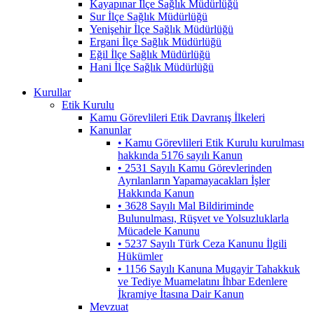
Kayapınar İlçe Sağlık Müdürlüğü
Sur İlçe Sağlık Müdürlüğü
Yenişehir İlçe Sağlık Müdürlüğü
Ergani İlçe Sağlık Müdürlüğü
Eğil İlçe Sağlık Müdürlüğü
Hani İlçe Sağlık Müdürlüğü
Kurullar
Etik Kurulu
Kamu Görevlileri Etik Davranış İlkeleri
Kanunlar
• Kamu Görevlileri Etik Kurulu kurulması
hakkında 5176 sayılı Kanun
• 2531 Sayılı Kamu Görevlerinden
Ayrılanların Yapamayacakları İşler
Hakkında Kanun
• 3628 Sayılı Mal Bildiriminde
Bulunulması, Rüşvet ve Yolsuzluklarla
Mücadele Kanunu
• 5237 Sayılı Türk Ceza Kanunu İlgili
Hükümler
• 1156 Sayılı Kanuna Mugayir Tahakkuk
ve Tediye Muamelatını İhbar Edenlere
İkramiye İtasına Dair Kanun
Mevzuat