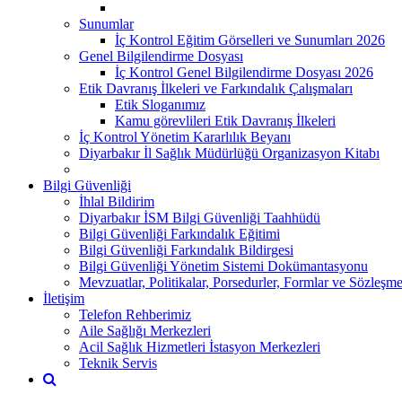
Sunumlar
İç Kontrol Eğitim Görselleri ve Sunumları 2026
Genel Bilgilendirme Dosyası
İç Kontrol Genel Bilgilendirme Dosyası 2026
Etik Davranış İlkeleri ve Farkındalık Çalışmaları
Etik Sloganımız
Kamu görevlileri Etik Davranış İlkeleri
İç Kontrol Yönetim Kararlılık Beyanı
Diyarbakır İl Sağlık Müdürlüğü Organizasyon Kitabı
Bilgi Güvenliği
İhlal Bildirim
Diyarbakır İSM Bilgi Güvenliği Taahhüdü
Bilgi Güvenliği Farkındalık Eğitimi
Bilgi Güvenliği Farkındalık Bildirgesi
Bilgi Güvenliği Yönetim Sistemi Dokümantasyonu
Mevzuatlar, Politikalar, Porsedurler, Formlar ve Sözleşme
İletişim
Telefon Rehberimiz
Aile Sağlığı Merkezleri
Acil Sağlık Hizmetleri İstasyon Merkezleri
Teknik Servis