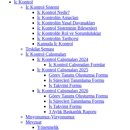
İç Kontrol
İç Kontrol Sistemi
İç Kontrol Nedir?
İç Kontrolün Amaçları
İç Kontrolün Yasal Dayanakları
İç Kontrol Sisteminin Bileşenleri
İç Kontrolde Rol ve Sorumluluklar
İç Kontrolün Tarihçesi
Kamuda İç Kontrol
Teşkilat Şeması
İç Kontrol Çalışmaları
İç Kontrol Çalışmaları 2024
İç Kontrol Çalışmaları Formlar
İç Kontrol Çalışmaları 2025
Görev Tanımı Oluşturma Formu
İş Süreçleri Tanımlama Formu
İş Takvimi Formu
İç Kontrol Çalışmaları 2026
Görev Tanımı Oluşturma Formu
İş Süreçleri Tanımlama Formu
İş Takvimi Formu
3 Aylık Başkanlık Raporu
Misyonumuz-Vizyonumuz
Mevzuat
Yönetmelik