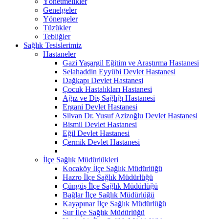
Yönetmelikler
Genelgeler
Yönergeler
Tüzükler
Tebliğler
Sağlık Tesislerimiz
Hastaneler
Gazi Yaşargil Eğitim ve Araştırma Hastanesi
Selahaddin Eyyübi Devlet Hastanesi
Dağkapı Devlet Hastanesi
Çocuk Hastalıkları Hastanesi
Ağız ve Diş Sağlığı Hastanesi
Ergani Devlet Hastanesi
Silvan Dr. Yusuf Azizoğlu Devlet Hastanesi
Bismil Devlet Hastanesi
Eğil Devlet Hastanesi
Çermik Devlet Hastanesi
İlçe Sağlık Müdürlükleri
Kocaköy İlçe Sağlık Müdürlüğü
Hazro İlçe Sağlık Müdürlüğü
Çüngüş İlçe Sağlık Müdürlüğü
Bağlar İlçe Sağlık Müdürlüğü
Kayapınar İlçe Sağlık Müdürlüğü
Sur İlçe Sağlık Müdürlüğü