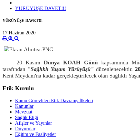
YÜRÜYÜŞE DAVET!!!
YÜRÜYÜŞE DAVET!!!
17 Haziran 2020
20 Kasım
Dünya KOAH Günü
kapsamında Müd
tarafından
"Sağlıklı Yaşam Yürüyüşü"
düzenlenecektir.
2
Kent Meydanı'na kadar gerçekleştirilecek olan Sağlıklı Ya
Etik Kurulu
Kamu Görevlileri Etik Davranış İlkeleri
Kanunlar
Mevzuat
Sağlık Etiği
Afişler ve Yayınlar
Duyurular
Eğitim ve Faaliyetler