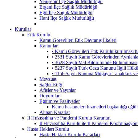
Yenişehir İlçe Sağlık Müdürlüğü
Ergani İlçe Sağlık Müdürlüğü
Eğil İlçe Sağlık Müdürlüğü
Hani İlçe Sağlık Müdürlüğü
Kurullar
Etik Kurulu
Kamu Görevlileri Etik Davranış İlkeleri
Kanunlar
• Kamu Görevlileri Etik Kurulu kurulması 
• 2531 Sayılı Kamu Görevlerinden Ayrılanl
• 3628 Sayılı Mal Bildiriminde Bulunulmas
• 5237 Sayılı Türk Ceza Kanunu İlgili Hük
• 1156 Sayılı Kanuna Mugayir Tahakkuk ve 
Mevzuat
Sağlık Etiği
Afişler ve Yayınlar
Duyurular
Eğitim ve Faaliyetler
Kamu hastaneleri hizmetleri başkanlığı eğiti
Alınan Kararlar
İl Hıfzıssıhha ve Pandemi Kurulu Kararları
İl Hıfzıssıhha Kurulu ile İl Pandemi Koordinasyon
Hasta Hakları Kurulu
Hasta Hakları Kurulu Kararları