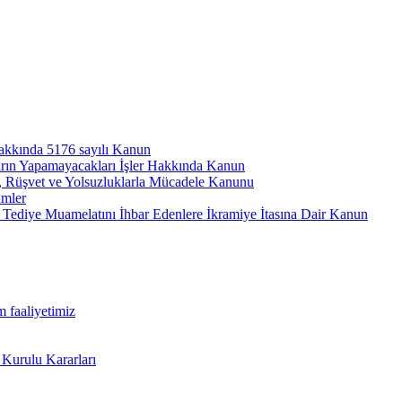
hakkında 5176 sayılı Kanun
arın Yapamayacakları İşler Hakkında Kanun
ı, Rüşvet ve Yolsuzluklarla Mücadele Kanunu
ümler
Tediye Muamelatını İhbar Edenlere İkramiye İtasına Dair Kanun
m faaliyetimiz
 Kurulu Kararları