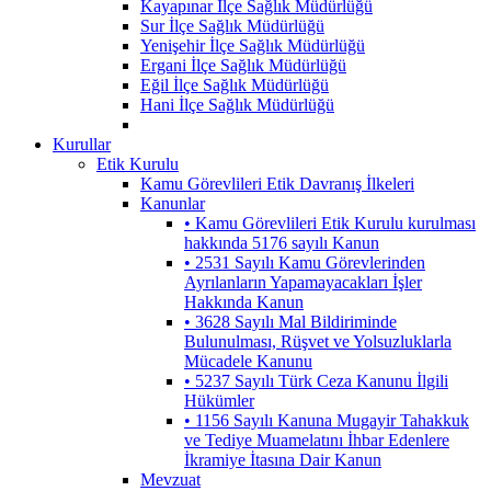
Kayapınar İlçe Sağlık Müdürlüğü
Sur İlçe Sağlık Müdürlüğü
Yenişehir İlçe Sağlık Müdürlüğü
Ergani İlçe Sağlık Müdürlüğü
Eğil İlçe Sağlık Müdürlüğü
Hani İlçe Sağlık Müdürlüğü
Kurullar
Etik Kurulu
Kamu Görevlileri Etik Davranış İlkeleri
Kanunlar
• Kamu Görevlileri Etik Kurulu kurulması
hakkında 5176 sayılı Kanun
• 2531 Sayılı Kamu Görevlerinden
Ayrılanların Yapamayacakları İşler
Hakkında Kanun
• 3628 Sayılı Mal Bildiriminde
Bulunulması, Rüşvet ve Yolsuzluklarla
Mücadele Kanunu
• 5237 Sayılı Türk Ceza Kanunu İlgili
Hükümler
• 1156 Sayılı Kanuna Mugayir Tahakkuk
ve Tediye Muamelatını İhbar Edenlere
İkramiye İtasına Dair Kanun
Mevzuat