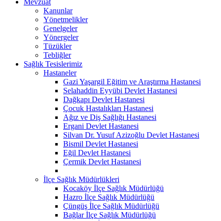
Mevzuat
Kanunlar
Yönetmelikler
Genelgeler
Yönergeler
Tüzükler
Tebliğler
Sağlık Tesislerimiz
Hastaneler
Gazi Yaşargil Eğitim ve Araştırma Hastanesi
Selahaddin Eyyübi Devlet Hastanesi
Dağkapı Devlet Hastanesi
Çocuk Hastalıkları Hastanesi
Ağız ve Diş Sağlığı Hastanesi
Ergani Devlet Hastanesi
Silvan Dr. Yusuf Azizoğlu Devlet Hastanesi
Bismil Devlet Hastanesi
Eğil Devlet Hastanesi
Çermik Devlet Hastanesi
İlçe Sağlık Müdürlükleri
Kocaköy İlçe Sağlık Müdürlüğü
Hazro İlçe Sağlık Müdürlüğü
Çüngüş İlçe Sağlık Müdürlüğü
Bağlar İlçe Sağlık Müdürlüğü