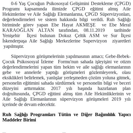
0-6 Yaş Çocuğun Psikososyal Gelişimini Destekleme (ÇPGD)
Programı kapsamında ilimizde ÇPGD eğitimi almış Aile
Hekimlerine ve Aile Sağlığı Elemanlarına, ÇPGD Süpervizyonları,
değerlendirmeleri ve sistem hakkında bilgi verildi. Ruh Sağlığı
biriminde görev yapan Ebe Hayat AKMEŞE ve Ebe Meral
KARAOĞLAN ALTAN tarafından, 08.11.2019 tarihinde
Yenişehir İlçesi bulunan Dokuz Çeltik ASM ve Sur İlçesi
İskenderpaşa Aile Sağlığı Merkezlerine Supervizyon ziyaretleri
yapılmıştır.
Süpervizyon görüşmelerinin yapılmasının amacı; Gebe-Bebek-
Çocuk Psikososyal İzleme Formu'nun sahada işleyişini ve otizm
değerlendirmelerini yapan tüm hekim ve aile sağlığı elemanlarının
gebe ve annelerle yaptığı görüşmeleri gözlemleyerek, olası
eksiklikleri belirlemek, yanlışlar yerleşmeden çözüm yoluna gitmek,
personelin eğitimini sahada sürdürmek ve personelin bilgi ve beceri
düzeyini arttırmaktır. 2017 yılı başında hazırlanan plan
doğrultusunda, ÇPGD eğitimi almış tüm Aile Hekimliklerinin ve
Aile Sağlığı Elemanlarının süpervizyon görüşmeleri 2019 yılı
içerinde de devam edecektir.
Ruh Sağlığı Programları Tütün ve Diğer Bağımlılık Yapıcı
Maddeler Birimi