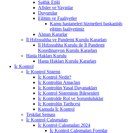
Sağlık Etiği
Afişler ve Yayınlar
Duyurular
Eğitim ve Faaliyetler
Kamu hastaneleri hizmetleri başkanlığı
eğitim faaliyetimiz
Alınan Kararlar
İl Hıfzıssıhha ve Pandemi Kurulu Kararları
İl Hıfzıssıhha Kurulu ile İl Pandemi
Koordinasyon Kurulu Kararları
Hasta Hakları Kurulu
Hasta Hakları Kurulu Kararları
İç Kontrol
İç Kontrol Sistemi
İç Kontrol Nedir?
İç Kontrolün Amaçları
İç Kontrolün Yasal Dayanakları
İç Kontrol Sisteminin Bileşenleri
İç Kontrolde Rol ve Sorumluluklar
İç Kontrolün Tarihçesi
Kamuda İç Kontrol
Teşkilat Şeması
İç Kontrol Çalışmaları
İç Kontrol Çalışmaları 2024
İç Kontrol Çalışmaları Formlar