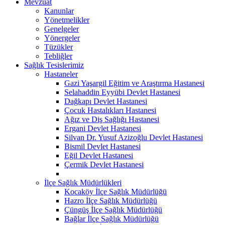
Mevzuat
Kanunlar
Yönetmelikler
Genelgeler
Yönergeler
Tüzükler
Tebliğler
Sağlık Tesislerimiz
Hastaneler
Gazi Yaşargil Eğitim ve Araştırma Hastanesi
Selahaddin Eyyübi Devlet Hastanesi
Dağkapı Devlet Hastanesi
Çocuk Hastalıkları Hastanesi
Ağız ve Diş Sağlığı Hastanesi
Ergani Devlet Hastanesi
Silvan Dr. Yusuf Azizoğlu Devlet Hastanesi
Bismil Devlet Hastanesi
Eğil Devlet Hastanesi
Çermik Devlet Hastanesi
İlçe Sağlık Müdürlükleri
Kocaköy İlçe Sağlık Müdürlüğü
Hazro İlçe Sağlık Müdürlüğü
Çüngüş İlçe Sağlık Müdürlüğü
Bağlar İlçe Sağlık Müdürlüğü