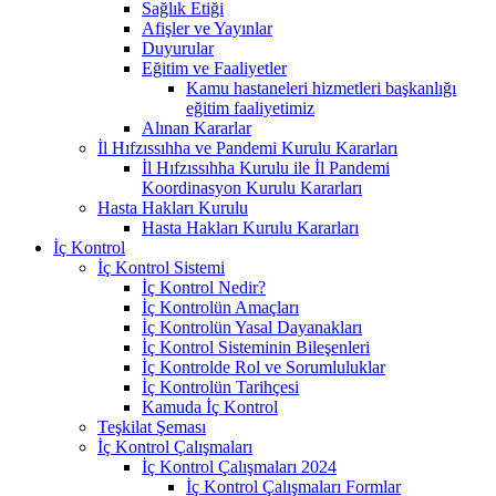
Sağlık Etiği
Afişler ve Yayınlar
Duyurular
Eğitim ve Faaliyetler
Kamu hastaneleri hizmetleri başkanlığı
eğitim faaliyetimiz
Alınan Kararlar
İl Hıfzıssıhha ve Pandemi Kurulu Kararları
İl Hıfzıssıhha Kurulu ile İl Pandemi
Koordinasyon Kurulu Kararları
Hasta Hakları Kurulu
Hasta Hakları Kurulu Kararları
İç Kontrol
İç Kontrol Sistemi
İç Kontrol Nedir?
İç Kontrolün Amaçları
İç Kontrolün Yasal Dayanakları
İç Kontrol Sisteminin Bileşenleri
İç Kontrolde Rol ve Sorumluluklar
İç Kontrolün Tarihçesi
Kamuda İç Kontrol
Teşkilat Şeması
İç Kontrol Çalışmaları
İç Kontrol Çalışmaları 2024
İç Kontrol Çalışmaları Formlar