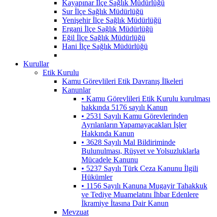
Kayapınar İlçe Sağlık Müdürlüğü
Sur İlçe Sağlık Müdürlüğü
Yenişehir İlçe Sağlık Müdürlüğü
Ergani İlçe Sağlık Müdürlüğü
Eğil İlçe Sağlık Müdürlüğü
Hani İlçe Sağlık Müdürlüğü
Kurullar
Etik Kurulu
Kamu Görevlileri Etik Davranış İlkeleri
Kanunlar
• Kamu Görevlileri Etik Kurulu kurulması
hakkında 5176 sayılı Kanun
• 2531 Sayılı Kamu Görevlerinden
Ayrılanların Yapamayacakları İşler
Hakkında Kanun
• 3628 Sayılı Mal Bildiriminde
Bulunulması, Rüşvet ve Yolsuzluklarla
Mücadele Kanunu
• 5237 Sayılı Türk Ceza Kanunu İlgili
Hükümler
• 1156 Sayılı Kanuna Mugayir Tahakkuk
ve Tediye Muamelatını İhbar Edenlere
İkramiye İtasına Dair Kanun
Mevzuat