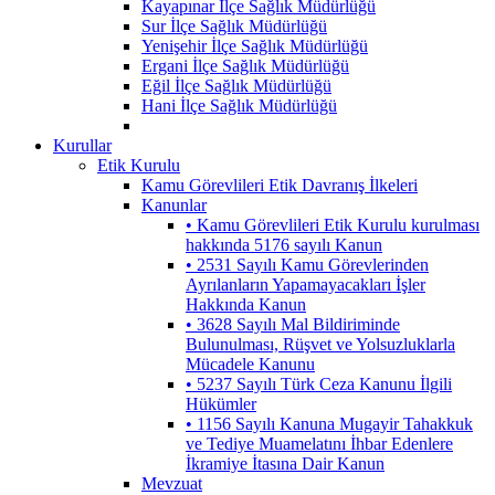
Kayapınar İlçe Sağlık Müdürlüğü
Sur İlçe Sağlık Müdürlüğü
Yenişehir İlçe Sağlık Müdürlüğü
Ergani İlçe Sağlık Müdürlüğü
Eğil İlçe Sağlık Müdürlüğü
Hani İlçe Sağlık Müdürlüğü
Kurullar
Etik Kurulu
Kamu Görevlileri Etik Davranış İlkeleri
Kanunlar
• Kamu Görevlileri Etik Kurulu kurulması
hakkında 5176 sayılı Kanun
• 2531 Sayılı Kamu Görevlerinden
Ayrılanların Yapamayacakları İşler
Hakkında Kanun
• 3628 Sayılı Mal Bildiriminde
Bulunulması, Rüşvet ve Yolsuzluklarla
Mücadele Kanunu
• 5237 Sayılı Türk Ceza Kanunu İlgili
Hükümler
• 1156 Sayılı Kanuna Mugayir Tahakkuk
ve Tediye Muamelatını İhbar Edenlere
İkramiye İtasına Dair Kanun
Mevzuat