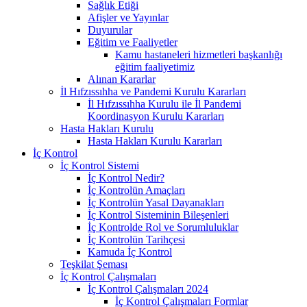
Sağlık Etiği
Afişler ve Yayınlar
Duyurular
Eğitim ve Faaliyetler
Kamu hastaneleri hizmetleri başkanlığı
eğitim faaliyetimiz
Alınan Kararlar
İl Hıfzıssıhha ve Pandemi Kurulu Kararları
İl Hıfzıssıhha Kurulu ile İl Pandemi
Koordinasyon Kurulu Kararları
Hasta Hakları Kurulu
Hasta Hakları Kurulu Kararları
İç Kontrol
İç Kontrol Sistemi
İç Kontrol Nedir?
İç Kontrolün Amaçları
İç Kontrolün Yasal Dayanakları
İç Kontrol Sisteminin Bileşenleri
İç Kontrolde Rol ve Sorumluluklar
İç Kontrolün Tarihçesi
Kamuda İç Kontrol
Teşkilat Şeması
İç Kontrol Çalışmaları
İç Kontrol Çalışmaları 2024
İç Kontrol Çalışmaları Formlar