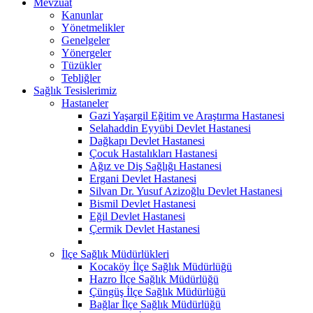
Mevzuat
Kanunlar
Yönetmelikler
Genelgeler
Yönergeler
Tüzükler
Tebliğler
Sağlık Tesislerimiz
Hastaneler
Gazi Yaşargil Eğitim ve Araştırma Hastanesi
Selahaddin Eyyübi Devlet Hastanesi
Dağkapı Devlet Hastanesi
Çocuk Hastalıkları Hastanesi
Ağız ve Diş Sağlığı Hastanesi
Ergani Devlet Hastanesi
Silvan Dr. Yusuf Azizoğlu Devlet Hastanesi
Bismil Devlet Hastanesi
Eğil Devlet Hastanesi
Çermik Devlet Hastanesi
İlçe Sağlık Müdürlükleri
Kocaköy İlçe Sağlık Müdürlüğü
Hazro İlçe Sağlık Müdürlüğü
Çüngüş İlçe Sağlık Müdürlüğü
Bağlar İlçe Sağlık Müdürlüğü