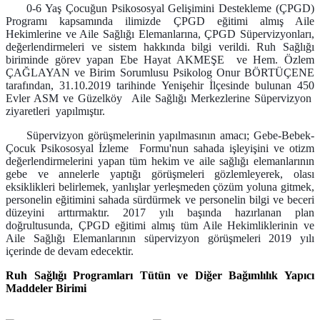
0-6 Yaş Çocuğun Psikososyal Gelişimini Destekleme (ÇPGD)
Programı kapsamında ilimizde ÇPGD eğitimi almış Aile
Hekimlerine ve Aile Sağlığı Elemanlarına, ÇPGD Süpervizyonları,
değerlendirmeleri ve sistem hakkında bilgi verildi. Ruh Sağlığı
biriminde görev yapan Ebe Hayat AKMEŞE ve Hem. Özlem
ÇAĞLAYAN ve Birim Sorumlusu Psikolog Onur BÖRTÜÇENE
tarafından, 31.10.2019 tarihinde Yenişehir İlçesinde bulunan 450
Evler ASM ve Güzelköy Aile Sağlığı Merkezlerine Süpervizyon
ziyaretleri yapılmıştır.
Süpervizyon görüşmelerinin yapılmasının amacı; Gebe-Bebek-
Çocuk Psikososyal İzleme Formu'nun sahada işleyişini ve otizm
değerlendirmelerini yapan tüm hekim ve aile sağlığı elemanlarının
gebe ve annelerle yaptığı görüşmeleri gözlemleyerek, olası
eksiklikleri belirlemek, yanlışlar yerleşmeden çözüm yoluna gitmek,
personelin eğitimini sahada sürdürmek ve personelin bilgi ve beceri
düzeyini arttırmaktır. 2017 yılı başında hazırlanan plan
doğrultusunda, ÇPGD eğitimi almış tüm Aile Hekimliklerinin ve
Aile Sağlığı Elemanlarının süpervizyon görüşmeleri 2019 yılı
içerinde de devam edecektir.
Ruh Sağlığı Programları Tütün ve Diğer Bağımlılık Yapıcı
Maddeler Birimi